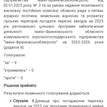
підприємства “Івано-Франківськоблагроліс” від
02.01.2025 року № 3 та за умови надання позитивного
висновку постійною комісією обласної ради з питань
аграрної політики, земельних відносин та розвитку
гірських територій погодити перелік заходів на 2025
рік регіональної цільової програми забезпечення
діяльності Івано-Франківського обласного
комунального агролісогосподарського підприємства
“Івано-Франківськоблагроліс” на 2025-2026 роки
(додаток 6).
Голосували:
“за” – 9
“утримались” – 0
“проти” – 0
Рішення прийнято
Результати поіменного голосування додаються.
Слухали:
В.Даниша про погодження переліку
заходів на 2025 рік програми приватизації майна