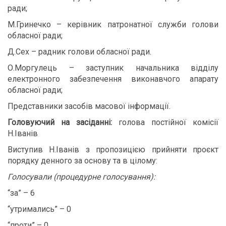
ради;
М.Гринечко – керівник патронатної служби голови
обласної ради;
Д.Сех – радник голови обласної ради.
О.Моргулець – заступник начальника відділу
електронного забезпечення виконавчого апарату
обласної ради;
Представники засобів масової інформації.
Головуючий на засіданні:
голова постійної комісії
Н.Іванів
Виступив Н.Іванів з пропозицією прийняти проєкт
порядку денного за основу та в цілому:
Голосували (процедурне голосування):
“за” – 6
“утримались” – 0
“проти” – 0