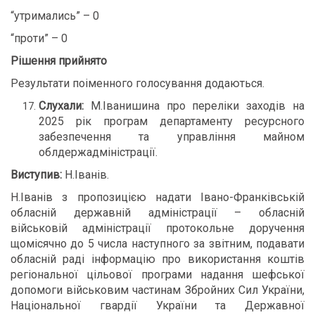
“утримались” – 0
“проти” – 0
Рішення прийнято
Результати поіменного голосування додаються.
Слухали:
М.Іванишина про переліки заходів на
2025 рік програм департаменту ресурсного
забезпечення та управління майном
облдержадміністрації.
Виступив:
Н.Іванів.
Н.Іванів з пропозицією надати Івано-Франківській
обласній державній адміністрації – обласній
військовій адміністрації протокольне доручення
щомісячно до 5 числа наступного за звітним, подавати
обласній раді інформацію про використання коштів
регіональної цільової програми надання шефської
допомоги військовим частинам Збройних Сил України,
Національної гвардії України та Державної