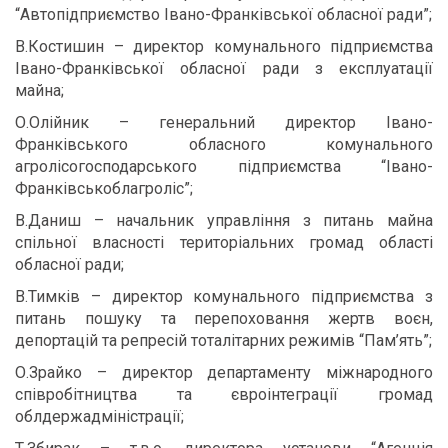
“Автопідприємство Івано-Франківської обласної ради”;
В.Костишин – директор комунального підприємства
Івано-Франківської обласної ради з експлуатації
майна;
О.Олійник – генеральний директор Івано-
Франківського обласного комунального
агролісогосподарського підприємства “Івано-
Франківськоблагроліс”;
В.Даниш – начальник управління з питань майна
спільної власності територіальних громад області
обласної ради;
В.Тимків – директор комунального підприємства з
питань пошуку та перепоховання жертв воєн,
депортацій та репресій тоталітарних режимів “Пам’ять”;
О.Зрайко – директор департаменту міжнародного
співробітництва та євроінтеграції громад
облдержадміністрації;