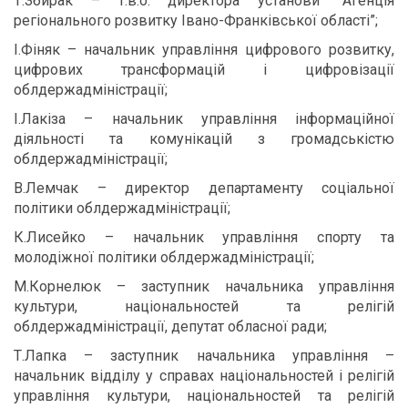
Т.Збирак – т.в.о. директора установи “Агенція
регіонального розвитку Івано-Франківської області”;
І.Фіняк – начальник управління цифрового розвитку,
цифрових трансформацій і цифровізації
облдержадміністрації;
І.Лакіза – начальник управління інформаційної
діяльності та комунікацій з громадськістю
облдержадміністрації;
В.Лемчак – директор департаменту соціальної
політики облдержадміністрації;
К.Лисейко – начальник управління спорту та
молодіжної політики облдержадміністрації;
М.Корнелюк – заступник начальника управління
культури, національностей та релігій
облдержадміністрації, депутат обласної ради;
Т.Лапка – заступник начальника управління –
начальник відділу у справах національностей і релігій
управління культури, національностей та релігій