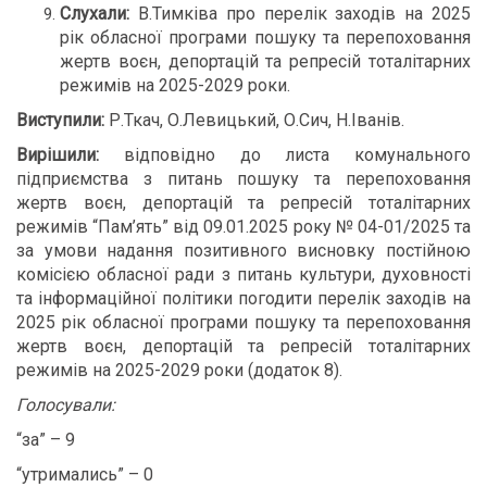
Слухали:
В.Тимківа про перелік заходів на 2025
рік обласної програми пошуку та перепоховання
жертв воєн, депортацій та репресій тоталітарних
режимів на 2025-2029 роки.
Виступили:
Р.Ткач, О.Левицький, О.Сич, Н.Іванів.
Вирішили:
відповідно до листа комунального
підприємства з питань пошуку та перепоховання
жертв воєн, депортацій та репресій тоталітарних
режимів “Пам’ять” від 09.01.2025 року № 04-01/2025 та
за умови надання позитивного висновку постійною
комісією обласної ради з питань культури, духовності
та інформаційної політики погодити перелік заходів на
2025 рік обласної програми пошуку та перепоховання
жертв воєн, депортацій та репресій тоталітарних
режимів на 2025-2029 роки (додаток 8).
Голосували:
“за” – 9
“утримались” – 0