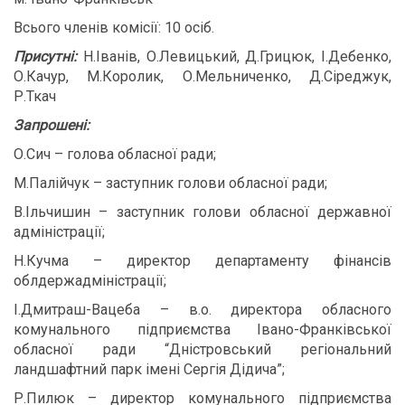
Всього членів комісії: 10 осіб.
Присутні:
Н.Іванів, О.Левицький, Д.Грицюк, І.Дебенко,
О.Качур, М.Королик, О.Мельниченко, Д.Сіреджук,
Р.Ткач
Запрошені:
О.Сич – голова обласної ради;
М.Палійчук – заступник голови обласної ради;
В.Ільчишин – заступник голови обласної державної
адміністрації;
Н.Кучма – директор департаменту фінансів
облдержадміністрації;
І.Дмитраш-Вацеба – в.о. директора обласного
комунального підприємства Івано-Франківської
обласної ради “Дністровський регіональний
ландшафтний парк імені Сергія Дідича”;
Р.Пилюк – директор комунального підприємства