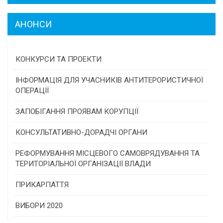
АНОНСИ
КОНКУРСИ ТА ПРОЕКТИ
Конкурс проектів та програм місцевого
ІНФОРМАЦІЯ ДЛЯ УЧАСНИКІВ АНТИТЕРОРИСТИЧНОЇ
самоврядування
ОПЕРАЦІЇ
Конкурс інститутів громадянського суспільства
ЗАПОБІГАННЯ ПРОЯВАМ КОРУПЦІЇ
Програми/конкурси МТД
КОНСУЛЬТАТИВНО-ДОРАДЧІ ОРГАНИ
Консультативна рада
РЕФОРМУВАННЯ МІСЦЕВОГО САМОВРЯДУВАННЯ ТА
ТЕРИТОРІАЛЬНОЇ ОРГАНІЗАЦІЇ ВЛАДИ
Громадська рада
ПРИКАРПАТТЯ
Історична довідка
ВИБОРИ 2020