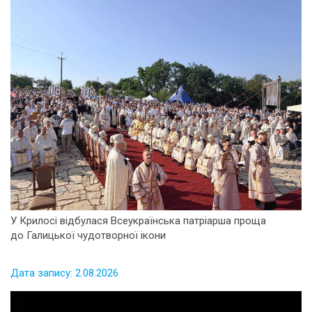
У Крилосі відбулася Всеукраїнська патріарша проща
до Галицької чудотворної ікони
Дата запису: 2.08.2026