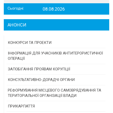
Сьогодні:
08.08.2026
АНОНСИ
КОНКУРСИ ТА ПРОЕКТИ
Конкурс проектів та програм місцевого
ІНФОРМАЦІЯ ДЛЯ УЧАСНИКІВ АНТИТЕРОРИСТИЧНОЇ
самоврядування
ОПЕРАЦІЇ
Конкурс інститутів громадянського суспільства
ЗАПОБІГАННЯ ПРОЯВАМ КОРУПЦІЇ
Програми/конкурси МТД
КОНСУЛЬТАТИВНО-ДОРАДЧІ ОРГАНИ
Консультативна рада
РЕФОРМУВАННЯ МІСЦЕВОГО САМОВРЯДУВАННЯ ТА
ТЕРИТОРІАЛЬНОЇ ОРГАНІЗАЦІЇ ВЛАДИ
Громадська рада
ПРИКАРПАТТЯ