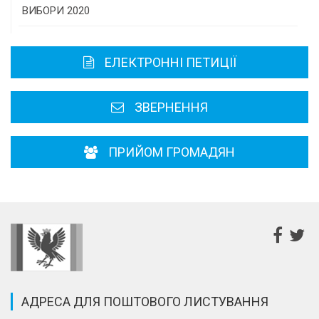
Історична довідка
ВИБОРИ 2020
Карта області
ЕЛЕКТРОННІ ПЕТИЦІЇ
Районні, міські ради
ЗВЕРНЕННЯ
ПРИЙОМ ГРОМАДЯН
АДРЕСА ДЛЯ ПОШТОВОГО ЛИСТУВАННЯ