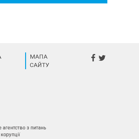
А
МАПА
САЙТУ
m
 агентство з питань
 корупції