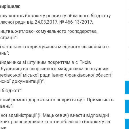
вирішила:
поділу коштів бюджету розвитку обласного бюджету
ласної ради від 24.03.2017. № 466-13/2017:
ництва, житлово-комунального господарства,
трації”:
и загального користування місцевого значення в с.
ень”;
айданчика зі штучним покриттям в с. Тисів
е будівництво спортивного майданчика зі штучним
олехівської міської ради Івано-Франківської області
сної документації)”;
й бюджет”:
альний ремонт дорожнього покриття вул. Приміська в
ивень”.
ої адміністрації (І. Мацькевич) внести відповідні
овних розпорядників коштів обласного бюджету за
ми.