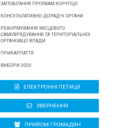
ЗАПОБІГАННЯ ПРОЯВАМ КОРУПЦІЇ
Конкурс інститутів громадянського
суспільства
КОНСУЛЬТАТИВНО-ДОРАДЧІ ОРГАНИ
РЕФОРМУВАННЯ МІСЦЕВОГО
Консультативна рада
Програми/конкурси МТД
САМОВРЯДУВАННЯ ТА ТЕРИТОРІАЛЬНОЇ
ОРГАНІЗАЦІЇ ВЛАДИ
Громадська рада
ПРИКАРПАТТЯ
ВИБОРИ 2020
Історична довідка
Карта області
ЕЛЕКТРОННІ ПЕТИЦІЇ
Районні, міські ради
ЗВЕРНЕННЯ
ПРИЙОМ ГРОМАДЯН