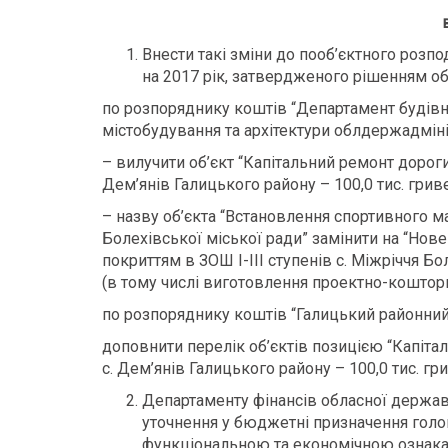
Внести такі зміни до пооб’єктного роз
на 2017 рік, затвердженого рішенням об
по розпоряднику коштів “Департамент будів
містобудування та архітектури облдержадмініс
– вилучити об’єкт “Капітальний ремонт дорог
Дем’янів Галицького району – 100,0 тис. грив
– назву об’єкта “Встановлення спортивного м
Болехівської міської ради” замінити на “Нов
покриттям в ЗОШ І-ІІІ ступенів с. Міжріччя Б
(в тому числі виготовлення проектно-коштори
по розпоряднику коштів “Галицький районни
доповнити перелік об’єктів позицією “Капіт
с. Дем’янів Галицького району – 100,0 тис. гр
Департаменту фінансів обласної державн
уточнення у бюджетні призначення гол
функціональною та економічною ознака