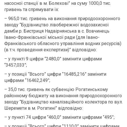
насосної станції в м. Болехові” на суму 1000,0 тис.
гривень та спрямувати їх:
– 965,0 тис. гривень на виконання природоохоронного
заходу “Будівництво лівобережної водозахисної
дамби р. Бистриця Надвірнянська в с. Вовчинець
Івано-Франківської міської ради (для Івано-
Франківського обласного управління водних ресурсів)
(в т.ч. проведення експертизи)” відповідно:
– у пункті 9 цифри “2480,0” замінити цифрами
“3457,033”;
– у позиції “Всього” цифри “16485,216” замінити
цифрами “16462,249”;
– 35,0 тис. гривень як субвенцію Рогатинському
районному бюджету на виконання природоохоронного
заходу “Будівництво каналізаційного колектора по вул.
Шеремети в м. Рогатині” відповідно:
– у пункті 74 цифри “460,0” замінити цифрами “495”;
– у позиції “Всього” цифри “1110,0” замінити цифрами