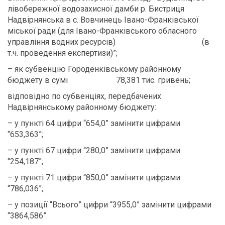
лівобережної водозахисної дамби р. Бистриця
Надвірнянська в с. Вовчинець Івано-Франківської
міської ради (для Івано-Франківського обласного
управління водних ресурсів) (в
т.ч. проведення експертизи)”;
– як субвенцію Городенківському районному
бюджету в сумі 78,381 тис. гривень;
відповідно по субвенціях, передбачених
Надвірнянському районному бюджету:
– у пункті 64 цифри “654,0” замінити цифрами
“653,363”;
– у пункті 67 цифри “280,0” замінити цифрами
“254,187”;
– у пункті 71 цифри “850,0” замінити цифрами
“786,036”;
– у позиції “Всього” цифри “3955,0” замінити цифрами
“3864,586”.