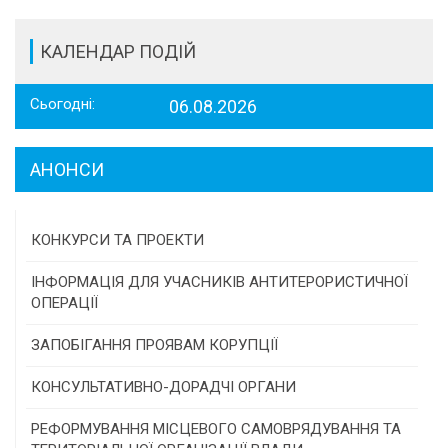
КАЛЕНДАР ПОДІЙ
Сьогодні:
06.08.2026
АНОНСИ
КОНКУРСИ ТА ПРОЕКТИ
Конкурс проектів та програм місцевого
ІНФОРМАЦІЯ ДЛЯ УЧАСНИКІВ АНТИТЕРОРИСТИЧНОЇ
самоврядування
ОПЕРАЦІЇ
Конкурс інститутів громадянського суспільства
ЗАПОБІГАННЯ ПРОЯВАМ КОРУПЦІЇ
Програми/конкурси МТД
КОНСУЛЬТАТИВНО-ДОРАДЧІ ОРГАНИ
Консультативна рада
РЕФОРМУВАННЯ МІСЦЕВОГО САМОВРЯДУВАННЯ ТА