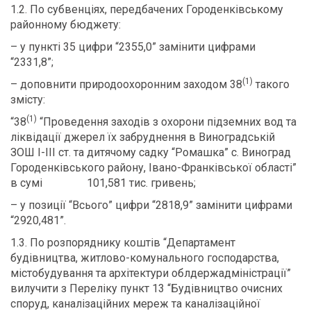
1.2. По субвенціях, передбачених Городенківському
районному бюджету:
– у пункті 35 цифри “2355,0” замінити цифрами
“2331,8”;
(1)
– доповнити природоохоронним заходом 38
такого
змісту:
(1)
“38
“Проведення заходів з охорони підземних вод та
ліквідації джерел їх забруднення в Виноградській
ЗОШ І-ІІІ ст. та дитячому садку “Ромашка” с. Виноград
Городенківського району, Івано-Франківської області”
в сумі 101,581 тис. гривень;
– у позиції “Всього” цифри “2818,9” замінити цифрами
“2920,481”.
1.3. По розпоряднику коштів “Департамент
будівництва, житлово-комунального господарства,
містобудування та архітектури облдержадміністрації”
вилучити з Переліку пункт 13 “Будівництво очисних
споруд, каналізаційних мереж та каналізаційної