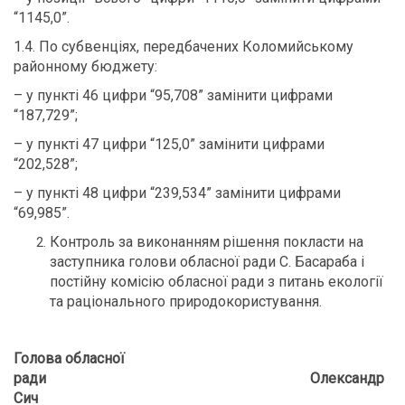
“1145,0”.
1.4. По субвенціях, передбачених Коломийському
районному бюджету:
– у пункті 46 цифри “95,708” замінити цифрами
“187,729”;
– у пункті 47 цифри “125,0” замінити цифрами
“202,528”;
– у пункті 48 цифри “239,534” замінити цифрами
“69,985”.
Контроль за виконанням рішення покласти на
заступника голови обласної ради С. Басараба і
постійну комісію обласної ради з питань екології
та раціонального природокористування.
Голова обласної
ради Олександр
Сич