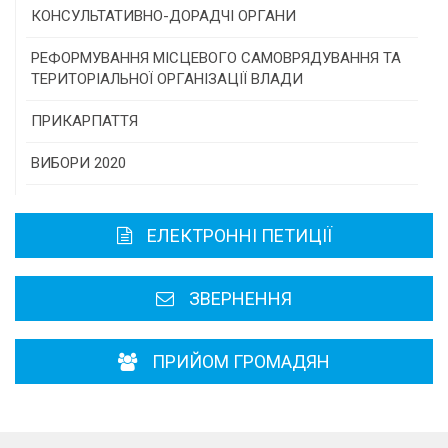
Програми/конкурси МТД
КОНСУЛЬТАТИВНО-ДОРАДЧІ ОРГАНИ
Консультативна рада
РЕФОРМУВАННЯ МІСЦЕВОГО САМОВРЯДУВАННЯ ТА
ТЕРИТОРІАЛЬНОЇ ОРГАНІЗАЦІЇ ВЛАДИ
Громадська рада
ПРИКАРПАТТЯ
Історична довідка
ВИБОРИ 2020
Карта області
ЕЛЕКТРОННІ ПЕТИЦІЇ
Районні, міські ради
ЗВЕРНЕННЯ
ПРИЙОМ ГРОМАДЯН