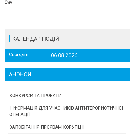
Сич
КАЛЕНДАР ПОДІЙ
Сьогодні:
06.08.2026
АНОНСИ
КОНКУРСИ ТА ПРОЕКТИ
Конкурс проектів та програм місцевого
ІНФОРМАЦІЯ ДЛЯ УЧАСНИКІВ АНТИТЕРОРИСТИЧНОЇ
самоврядування
ОПЕРАЦІЇ
Конкурс інститутів громадянського суспільства
ЗАПОБІГАННЯ ПРОЯВАМ КОРУПЦІЇ