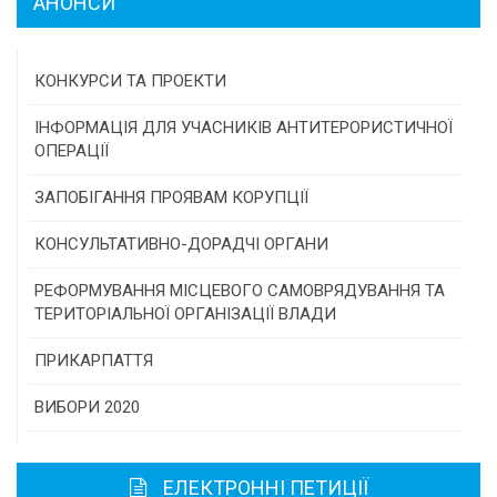
АНОНСИ
КОНКУРСИ ТА ПРОЕКТИ
Конкурс проектів та програм місцевого
ІНФОРМАЦІЯ ДЛЯ УЧАСНИКІВ АНТИТЕРОРИСТИЧНОЇ
самоврядування
ОПЕРАЦІЇ
Конкурс інститутів громадянського суспільства
ЗАПОБІГАННЯ ПРОЯВАМ КОРУПЦІЇ
Програми/конкурси МТД
КОНСУЛЬТАТИВНО-ДОРАДЧІ ОРГАНИ
Консультативна рада
РЕФОРМУВАННЯ МІСЦЕВОГО САМОВРЯДУВАННЯ ТА
ТЕРИТОРІАЛЬНОЇ ОРГАНІЗАЦІЇ ВЛАДИ
Громадська рада
ПРИКАРПАТТЯ
Історична довідка
ВИБОРИ 2020
Карта області
ЕЛЕКТРОННІ ПЕТИЦІЇ