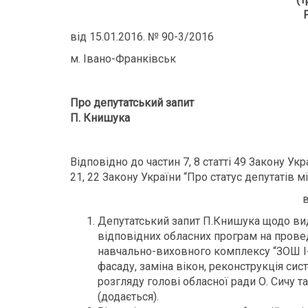
від 15.01.2016. № 90-3/2016
м. Івано-Франківськ
Про депутатський запит
П. Книшука
Відповідно до частин 7, 8 статті 49 Закону Ук
21, 22 Закону України “Про статус депутатів 
в
Депутатський запит П.Книшука щодо вид
відповідних обласних програм на пров
навчально-виховного комплексу “ЗОШ І-І
фасаду, заміна вікон, реконструкція сис
розгляду голові обласної ради О. Сичу т
(додається).