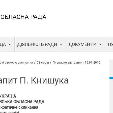
 ОБЛАСНА РАДА
АДА
ДІЯЛЬНІСТЬ РАДИ
ДОКУМЕНТИ
ПУ
/
/
сій сьомого скликання
03 сесія
Пленарне засідання - 15.01.2016
апит П. Книшука
УКРАЇНА
ВСЬКА ОБЛАСНА РАДА
кратичне скликання
ретя сесія)