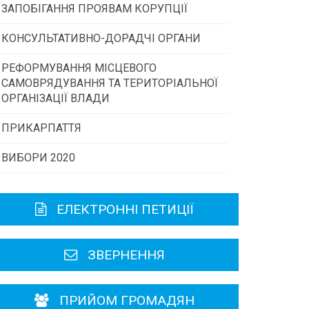
ЗАПОБІГАННЯ ПРОЯВАМ КОРУПЦІЇ
Конкурс інститутів громадянського
суспільства
КОНСУЛЬТАТИВНО-ДОРАДЧІ ОРГАНИ
РЕФОРМУВАННЯ МІСЦЕВОГО
Консультативна рада
Програми/конкурси МТД
САМОВРЯДУВАННЯ ТА ТЕРИТОРІАЛЬНОЇ
ОРГАНІЗАЦІЇ ВЛАДИ
Громадська рада
ПРИКАРПАТТЯ
ВИБОРИ 2020
Історична довідка
Карта області
ЕЛЕКТРОННІ ПЕТИЦІЇ
Районні, міські ради
ЗВЕРНЕННЯ
ПРИЙОМ ГРОМАДЯН