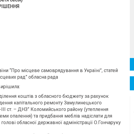
РІШЕННЯ
раїни “Про місцеве самоврядування в Україні”, статей
місцевих рад” обласна рада
ирішила:
ілення коштів з обласного бюджету за рахунок
едення капітального ремонту Замулинецького
ІІ ст. – ДНЗ” Коломийського району (утеплення
теми опалення) та придбання меблів надіслати для
а голові обласної державної адміністрації О.Гончаруку