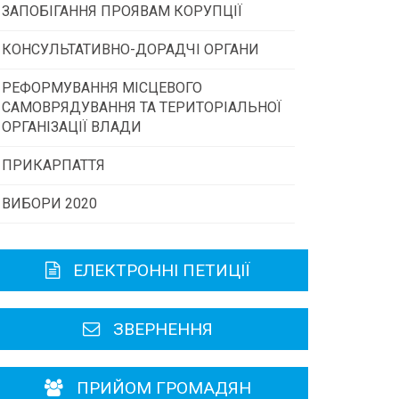
ЗАПОБІГАННЯ ПРОЯВАМ КОРУПЦІЇ
Конкурс інститутів громадянського
суспільства
КОНСУЛЬТАТИВНО-ДОРАДЧІ ОРГАНИ
РЕФОРМУВАННЯ МІСЦЕВОГО
Консультативна рада
Програми/конкурси МТД
САМОВРЯДУВАННЯ ТА ТЕРИТОРІАЛЬНОЇ
ОРГАНІЗАЦІЇ ВЛАДИ
Громадська рада
ПРИКАРПАТТЯ
ВИБОРИ 2020
Історична довідка
Карта області
ЕЛЕКТРОННІ ПЕТИЦІЇ
Районні, міські ради
ЗВЕРНЕННЯ
ПРИЙОМ ГРОМАДЯН