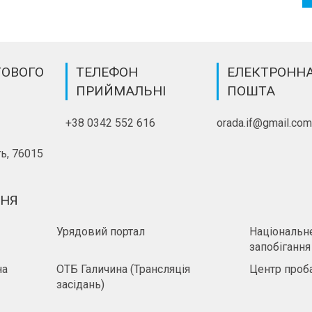
ТОВОГО
ТЕЛЕФОН
ЕЛЕКТРОНН
ПРИЙМАЛЬНІ
ПОШТА
+38 0342 552 616
orada.if@gmail.co
ь, 76015
ННЯ
Урядовий портал
Національне
запобігання
на
ОТБ Галичина (Трансляція
Центр проба
засідань)