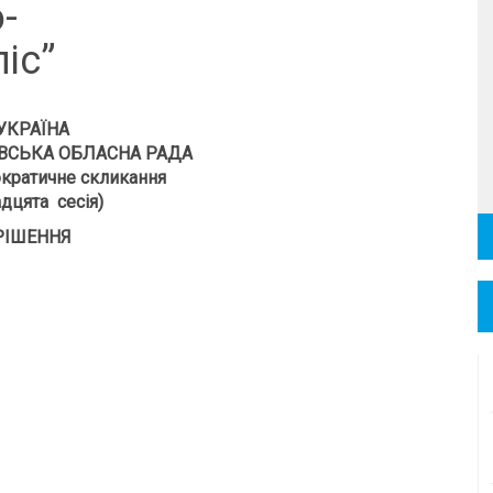
-
іс”
УКРАЇНА
ВСЬКА ОБЛАСНА РАДА
кратичне скликання
дцята сесія)
РІШЕННЯ