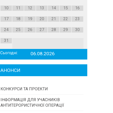
10
11
12
13
14
15
16
17
18
19
20
21
22
23
24
25
26
27
28
29
30
31
Сьогодні:
06.08.2026
АНОНСИ
КОНКУРСИ ТА ПРОЕКТИ
ІНФОРМАЦІЯ ДЛЯ УЧАСНИКІВ
Конкурс проектів та програм місцевого
АНТИТЕРОРИСТИЧНОЇ ОПЕРАЦІЇ
самоврядування