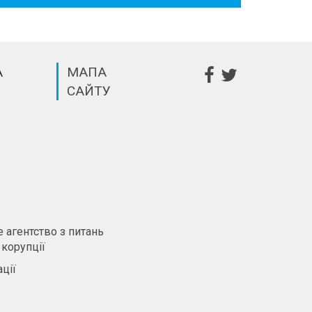
А
МАПА
САЙТУ
m
 агентство з питань
 корупції
ції