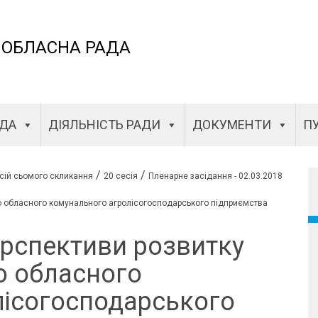
 ОБЛАСНА РАДА
АДА
ДІЯЛЬНІСТЬ РАДИ
ДОКУМЕНТИ
ПУ
/
/
сій сьомого скликання
20 сесія
Пленарне засідання - 02.03.2018
ого обласного комунального агролісогосподарського підприємства
ерспективи розвитку
о обласного
лісогосподарського