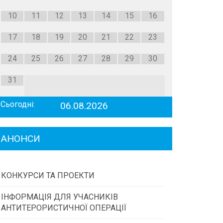
10
11
12
13
14
15
16
17
18
19
20
21
22
23
24
25
26
27
28
29
30
31
Сьогодні:
06.08.2026
АНОНСИ
КОНКУРСИ ТА ПРОЕКТИ
ІНФОРМАЦІЯ ДЛЯ УЧАСНИКІВ
Конкурс проектів та програм місцевого
АНТИТЕРОРИСТИЧНОЇ ОПЕРАЦІЇ
самоврядування