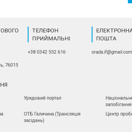
ТОВОГО
ТЕЛЕФОН
ЕЛЕКТРОНН
ПРИЙМАЛЬНІ
ПОШТА
+38 0342 552 616
orada.if@gmail.co
ь, 76015
ННЯ
Урядовий портал
Національне
запобігання
на
ОТБ Галичина (Трансляція
Центр проба
засідань)