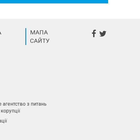
А
МАПА
САЙТУ
m
 агентство з питань
 корупції
ції