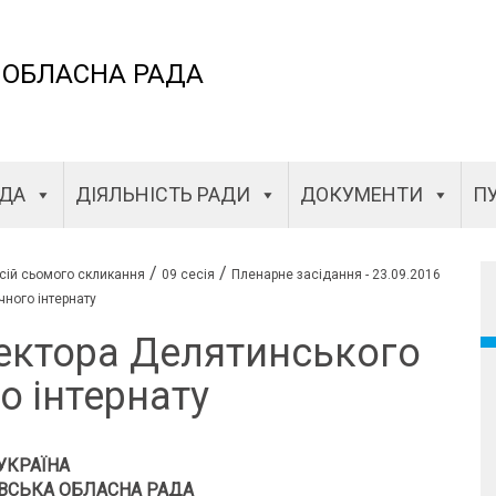
 ОБЛАСНА РАДА
АДА
ДІЯЛЬНІСТЬ РАДИ
ДОКУМЕНТИ
ПУ
/
/
сій сьомого скликання
09 сесія
Пленарне засідання - 23.09.2016
чного інтернату
ектора Делятинського
о інтернату
УКРАЇНА
ВСЬКА ОБЛАСНА РАДА