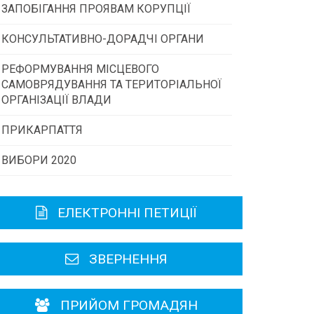
ЗАПОБІГАННЯ ПРОЯВАМ КОРУПЦІЇ
Конкурс інститутів громадянського
суспільства
КОНСУЛЬТАТИВНО-ДОРАДЧІ ОРГАНИ
РЕФОРМУВАННЯ МІСЦЕВОГО
Консультативна рада
Програми/конкурси МТД
САМОВРЯДУВАННЯ ТА ТЕРИТОРІАЛЬНОЇ
ОРГАНІЗАЦІЇ ВЛАДИ
Громадська рада
ПРИКАРПАТТЯ
ВИБОРИ 2020
Історична довідка
Карта області
ЕЛЕКТРОННІ ПЕТИЦІЇ
Районні, міські ради
ЗВЕРНЕННЯ
ПРИЙОМ ГРОМАДЯН