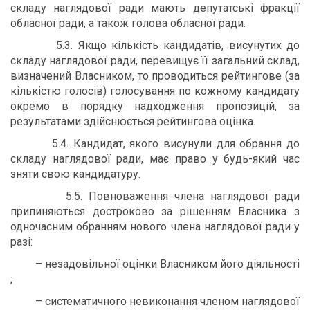
складу наглядової ради мають депутатські фракції
обласної ради, а також голова обласної ради.
5.3. Якщо кількість кандидатів, висунутих до
складу наглядової ради, перевищує її загальний склад,
визначений Власником, то проводиться рейтингове (за
кількістю голосів) голосування по кожному кандидату
окремо в порядку надходження пропозицій, за
результатами здійснюється рейтингова оцінка.
5.4. Кандидат, якого висунули для обрання до
складу наглядової ради, має право у будь-який час
зняти свою кандидатуру.
5.5. Повноваження члена наглядової ради
припиняються достроково за рішенням Власника з
одночасним обранням нового члена наглядової ради у
разі:
– незадовільної оцінки Власником його діяльності
;
– систематичного невиконання членом наглядової