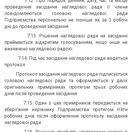
7.12. Про порядок денний, дату, час та місце
проведення засідання наглядової ради її члени
повідомляються головою наглядової ради
Підприємства персонально не пізніше як за 3 робочі
дні до проведення засідання.
7.13. Рішення наглядової ради на засіданні
приймається відкритим голосуванням, якщо інше не
визначено наглядовою радою.
7.14. Під час засідання наглядової ради ведеться
протокол.
Протокол засідання наглядової ради підписується
головою наглядової ради та оформляється у двох
оригінальних примірниках протягом трьох робочих
днів після проведення засідання.
7.15. Один з цих примірників передається на
зберігання керівнику Підприємства протягом п’яти
робочих днів після оформлення протоколу засідання
наглядової ради.
7.16. Рішення, прийняті наглядовою радою в