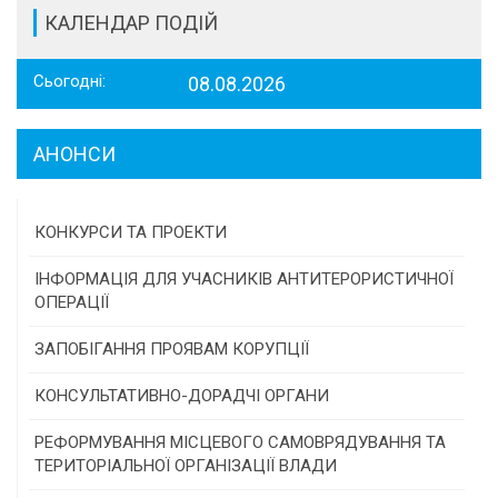
КАЛЕНДАР ПОДІЙ
Сьогодні:
08.08.2026
АНОНСИ
КОНКУРСИ ТА ПРОЕКТИ
Конкурс проектів та програм місцевого
ІНФОРМАЦІЯ ДЛЯ УЧАСНИКІВ АНТИТЕРОРИСТИЧНОЇ
самоврядування
ОПЕРАЦІЇ
Конкурс інститутів громадянського суспільства
ЗАПОБІГАННЯ ПРОЯВАМ КОРУПЦІЇ
Програми/конкурси МТД
КОНСУЛЬТАТИВНО-ДОРАДЧІ ОРГАНИ
Консультативна рада
РЕФОРМУВАННЯ МІСЦЕВОГО САМОВРЯДУВАННЯ ТА
ТЕРИТОРІАЛЬНОЇ ОРГАНІЗАЦІЇ ВЛАДИ
Громадська рада