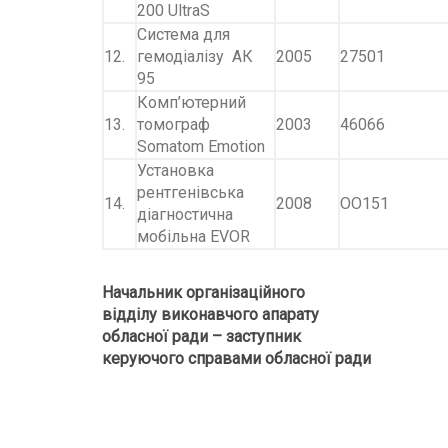
200 UltraS
Система для
12.
гемодіалізу АК
2005
27501
95
Комп’ютерний
13.
томограф
2003
46066
Somatom Emotion
Установка
рентгенівська
14.
2008
ОО151
діагностична
мобільна EVOR
Начальник організаційного
відділу виконавчого
апарату
обласної ради – заступник
керуючого справами обл