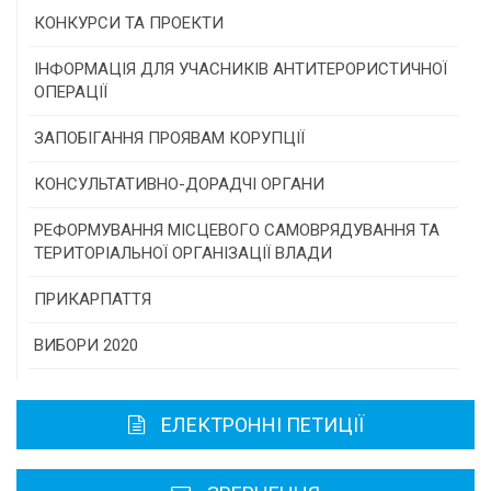
КОНКУРСИ ТА ПРОЕКТИ
Конкурс проектів та програм місцевого
ІНФОРМАЦІЯ ДЛЯ УЧАСНИКІВ АНТИТЕРОРИСТИЧНОЇ
самоврядування
ОПЕРАЦІЇ
Конкурс інститутів громадянського суспільства
ЗАПОБІГАННЯ ПРОЯВАМ КОРУПЦІЇ
Програми/конкурси МТД
КОНСУЛЬТАТИВНО-ДОРАДЧІ ОРГАНИ
Консультативна рада
РЕФОРМУВАННЯ МІСЦЕВОГО САМОВРЯДУВАННЯ ТА
ТЕРИТОРІАЛЬНОЇ ОРГАНІЗАЦІЇ ВЛАДИ
Громадська рада
ПРИКАРПАТТЯ
Історична довідка
ВИБОРИ 2020
Карта області
ЕЛЕКТРОННІ ПЕТИЦІЇ
Районні, міські ради