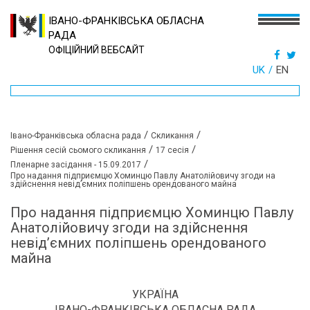
ІВАНО-ФРАНКІВСЬКА ОБЛАСНА
РАДА
ОФІЦІЙНИЙ ВЕБСАЙТ
UK
EN
/
/
Івано-Франківська обласна рада
Скликання
/
/
Рішення сесій сьомого скликання
17 сесія
/
Пленарне засідання - 15.09.2017
Про надання підприємцю Хоминцю Павлу Анатолійовичу згоди на
здійснення невід’ємних поліпшень орендованого майна
Про надання підприємцю Хоминцю Павлу
Анатолійовичу згоди на здійснення
невід’ємних поліпшень орендованого
майна
УКРАЇНА
ІВАНО-ФРАНКІВСЬКА ОБЛАСНА РАДА