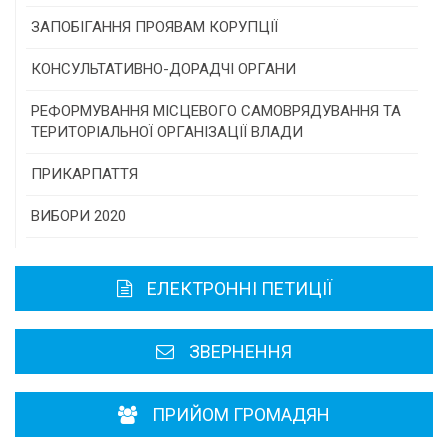
Конкурс інститутів громадянського суспільства
ЗАПОБІГАННЯ ПРОЯВАМ КОРУПЦІЇ
Програми/конкурси МТД
КОНСУЛЬТАТИВНО-ДОРАДЧІ ОРГАНИ
Консультативна рада
РЕФОРМУВАННЯ МІСЦЕВОГО САМОВРЯДУВАННЯ ТА
ТЕРИТОРІАЛЬНОЇ ОРГАНІЗАЦІЇ ВЛАДИ
Громадська рада
ПРИКАРПАТТЯ
Історична довідка
ВИБОРИ 2020
Карта області
ЕЛЕКТРОННІ ПЕТИЦІЇ
Районні, міські ради
ЗВЕРНЕННЯ
ПРИЙОМ ГРОМАДЯН