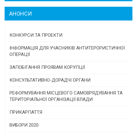
АНОНСИ
КОНКУРСИ ТА ПРОЕКТИ
Конкурс проектів та програм місцевого
ІНФОРМАЦІЯ ДЛЯ УЧАСНИКІВ АНТИТЕРОРИСТИЧНОЇ
самоврядування
ОПЕРАЦІЇ
Конкурс інститутів громадянського суспільства
ЗАПОБІГАННЯ ПРОЯВАМ КОРУПЦІЇ
Програми/конкурси МТД
КОНСУЛЬТАТИВНО-ДОРАДЧІ ОРГАНИ
Консультативна рада
РЕФОРМУВАННЯ МІСЦЕВОГО САМОВРЯДУВАННЯ ТА
ТЕРИТОРІАЛЬНОЇ ОРГАНІЗАЦІЇ ВЛАДИ
Громадська рада
ПРИКАРПАТТЯ
Історична довідка
ВИБОРИ 2020