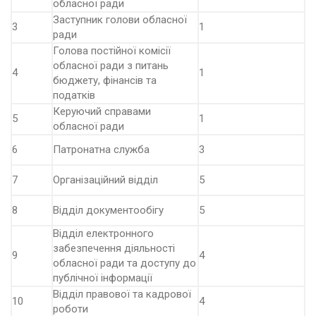
обласної ради
Заступник голови обласної
3
1
ради
Голова постійної комісії
обласної ради з питань
4
1
бюджету, фінансів та
податків
Керуючий справами
5
1
обласної ради
6
Патронатна служба
3
7
Організаційний відділ
5
8
Відділ документообігу
5
Відділ електронного
забезпечення діяльності
9
4
обласної ради та доступу до
публічної інформації
Відділ правової та кадрової
10
4
роботи