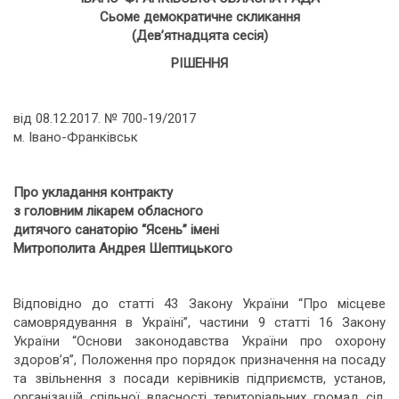
Сьоме демократичне скликання
(Дев
’
ятнадцята сесія)
РІШЕННЯ
від 08.12.2017. № 700-19/2017
м. Івано-Франківськ
Про укладання контракту
з головним лікарем обласного
дитячого
санаторію “Ясень”
імені
Митрополита Андрея Шептицького
Відповідно до статті 43 Закону України “Про місцеве
самоврядування в Україні”, частини 9 статті 16 Закону
України “Основи законодавства України про охорону
здоров’я”, Положення про порядок призначення на посаду
та звільнення з посади керівників підприємств, установ,
організацій спільної власності територіальних громад сіл,