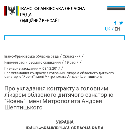
ІВАНО-ФРАНКІВСЬКА ОБЛАСНА
РАДА
ОФІЦІЙНИЙ ВЕБСАЙТ
UK
EN
/
/
Івано-Франківська обласна рада
Скликання
/
/
Рішення сесій сьомого скликання
19 сесія
/
Пленарне засідання – 08.12.2017
Про укладання контракту з головним лікарем обласного дитячого
санаторію “Ясень” імені Митрополита Андрея Шептицького
Про укладання контракту з головним
лікарем обласного дитячого санаторію
“Ясень” імені Митрополита Андрея
Шептицького
УКРАЇНА
ІВАНО-ФРАНКІВСЬКА ОБЛАСНА РАДА