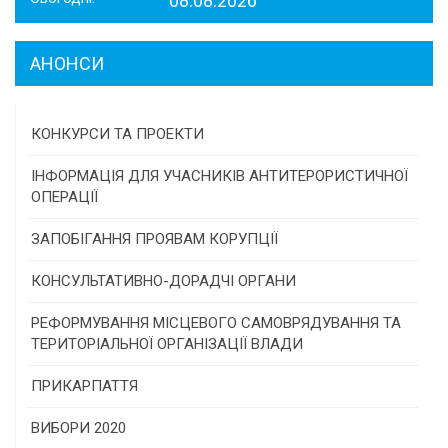
08.08.2026
АНОНСИ
КОНКУРСИ ТА ПРОЕКТИ
Конкурс проектів та програм місцевого
ІНФОРМАЦІЯ ДЛЯ УЧАСНИКІВ АНТИТЕРОРИСТИЧНОЇ
самоврядування
ОПЕРАЦІЇ
Конкурс інститутів громадянського суспільства
ЗАПОБІГАННЯ ПРОЯВАМ КОРУПЦІЇ
Програми/конкурси МТД
КОНСУЛЬТАТИВНО-ДОРАДЧІ ОРГАНИ
Консультативна рада
РЕФОРМУВАННЯ МІСЦЕВОГО САМОВРЯДУВАННЯ ТА
ТЕРИТОРІАЛЬНОЇ ОРГАНІЗАЦІЇ ВЛАДИ
Громадська рада
ПРИКАРПАТТЯ
Історична довідка
ВИБОРИ 2020