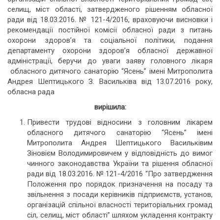
селищ, міст області, затвердженого рішенням обласної
ради від 18.03.2016. № 121-4/2016, враховуючи висновки і
рекомендації постійної комісії обласної ради з питань
охорони здоров’я та соціальної політики, подання
департаменту охорони здоров’я обласної державної
адміністрації, беручи до уваги заяву головного лікаря
обласного дитячого санаторію “Ясень” імені Митрополита
Андрея Шептицького З. Васильківа від 13.07.2016 року,
обласна рада
вирішила:
Привести трудові відносини з головним лікарем
обласного дитячого санаторію “Ясень” імені
Митрополита Андрея Шептицького Васильківим
Зіновієм Володимировичем у відповідність до вимог
чинного законодавства України та рішення обласної
ради від 18.03.2016. № 121-4/2016 “Про затвердження
Положення про порядок призначення на посаду та
звільнення з посади керівників підприємств, установ,
організацій спільної власності територіальних громад
сіл, селищ, міст області” шляхом укладення контракту