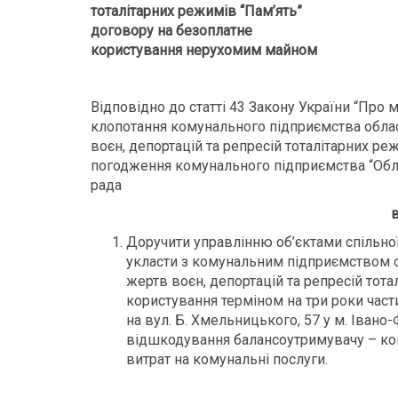
тоталітарних режимів “Пам’ять”
договору на безоплатне
користування нерухомим майном
Відповідно до статті 43 Закону України “Про
клопотання комунального підприємства облас
воєн, депортацій та репресій тоталітарних реж
погодження комунального підприємства “Облас
рада
в
Доручити управлінню об’єктами спільної
укласти з комунальним підприємством о
жертв воєн, депортацій та репресій тота
користування терміном на три роки част
на вул. Б. Хмельницького, 57 у м. Іван
відшкодування балансоутримувачу – ко
витрат на комунальні послуги.