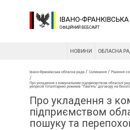
ІВАНО-ФРАНКІВСЬКА
ОФІЦІЙНИЙ ВЕБСАЙТ
НОВИНИ
ОБЛАСНА Р
/
/
Івано-Франківська обласна рада
Скликання
Рішення се
/
Про укладення з комунальним підприємством обласної ради
репресій тоталітарних режимів “Пам’ять” договору на без
Про укладення з к
підприємством обла
пошуку та перепохо