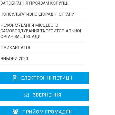
ЗАПОБІГАННЯ ПРОЯВАМ КОРУПЦІЇ
Конкурс інститутів громадянського
суспільства
КОНСУЛЬТАТИВНО-ДОРАДЧІ ОРГАНИ
РЕФОРМУВАННЯ МІСЦЕВОГО
Консультативна рада
Програми/конкурси МТД
САМОВРЯДУВАННЯ ТА ТЕРИТОРІАЛЬНОЇ
ОРГАНІЗАЦІЇ ВЛАДИ
Громадська рада
ПРИКАРПАТТЯ
ВИБОРИ 2020
Історична довідка
Карта області
ЕЛЕКТРОННІ ПЕТИЦІЇ
Районні, міські ради
ЗВЕРНЕННЯ
ПРИЙОМ ГРОМАДЯН