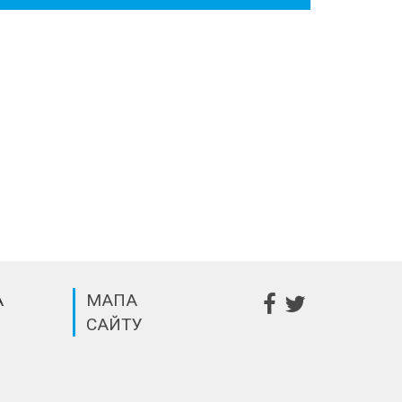
А
МАПА
САЙТУ
m