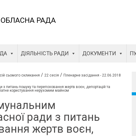
 ОБЛАСНА РАДА
АДА
ДІЯЛЬНІСТЬ РАДИ
ДОКУМЕНТИ
ПУ
/
/
сій сьомого скликання
22 сесія
Пленарне засідання - 22.06.2018
 з питань пошуку та перепоховання жертв воєн, депортацій та
оплатне користування нерухомим майном
омунальним
сної ради з питань
вання жертв воєн,