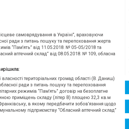
 місцеве самоврядування в Україні”, враховуючи
ної ради з питань пошуку та перепоховання жертв
имів “Пам’ять” від 11.05.2018. № 05-05/2018 та
ний аптечний склад” від 08.05.2018. № 109, обласна
ирішила:
 власності територіальних громад області (В. Даниш)
бласної ради з питань пошуку та перепоховання
літарних режимів “Пам’ять” договір на безоплатне
иною приміщень складу (літер В) площею 32,3 кв.м
о-Франківську, в якому передбачити зобов’язання щодо
мунальному підприємству “Обласний аптечний склад”