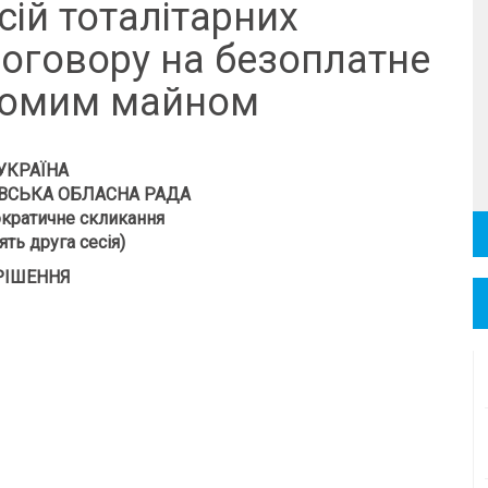
сій тоталітарних
договору на безоплатне
хомим майном
УКРАЇНА
ВСЬКА ОБЛАСНА РАДА
кратичне скликання
ть друга сесія)
РІШЕННЯ