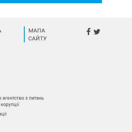
А
МАПА
САЙТУ
m
 агентство з питань
 корупції
ції