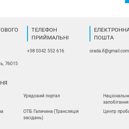
ТОВОГО
ТЕЛЕФОН
ЕЛЕКТРОНН
ПРИЙМАЛЬНІ
ПОШТА
+38 0342 552 616
orada.if@gmail.co
ь, 76015
ННЯ
Урядовий портал
Національне
запобігання
на
ОТБ Галичина (Трансляція
Центр проба
засідань)