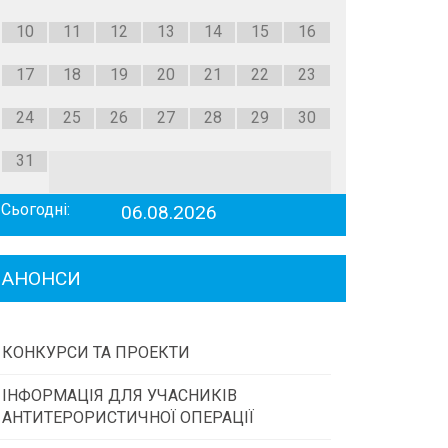
10
11
12
13
14
15
16
17
18
19
20
21
22
23
24
25
26
27
28
29
30
31
Сьогодні:
06.08.2026
АНОНСИ
КОНКУРСИ ТА ПРОЕКТИ
ІНФОРМАЦІЯ ДЛЯ УЧАСНИКІВ
Конкурс проектів та програм місцевого
АНТИТЕРОРИСТИЧНОЇ ОПЕРАЦІЇ
самоврядування