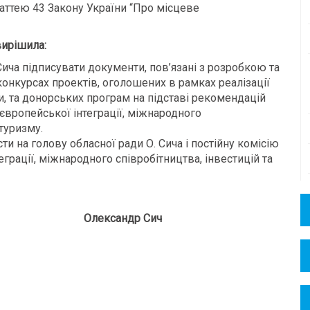
таттею 43 Закону України “Про місцеве
ирішила:
ича підписувати документи, пов’язані з розробкою та
конкурсах проектів, оголошених в рамках реалізації
, та донорських програм на підставі рекомендацій
ь європейської інтеграції, міжнародного
 туризму.
и на голову обласної ради О. Сича і постійну комісію
еграції, міжнародного співробітництва, інвестицій та
 Олександр Сич