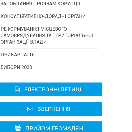
ЗАПОБІГАННЯ ПРОЯВАМ КОРУПЦІЇ
Конкурс інститутів громадянського
суспільства
КОНСУЛЬТАТИВНО-ДОРАДЧІ ОРГАНИ
РЕФОРМУВАННЯ МІСЦЕВОГО
Консультативна рада
Програми/конкурси МТД
САМОВРЯДУВАННЯ ТА ТЕРИТОРІАЛЬНОЇ
ОРГАНІЗАЦІЇ ВЛАДИ
Громадська рада
ПРИКАРПАТТЯ
ВИБОРИ 2020
Історична довідка
Карта області
ЕЛЕКТРОННІ ПЕТИЦІЇ
Районні, міські ради
ЗВЕРНЕННЯ
ПРИЙОМ ГРОМАДЯН