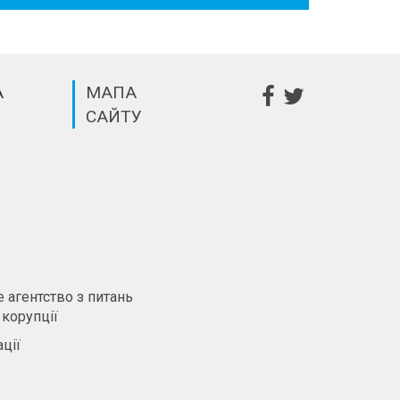
А
МАПА
САЙТУ
m
 агентство з питань
 корупції
ції