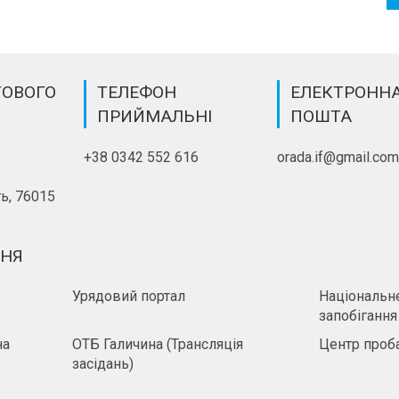
ТОВОГО
ТЕЛЕФОН
ЕЛЕКТРОНН
ПРИЙМАЛЬНІ
ПОШТА
+38 0342 552 616
orada.if@gmail.co
ь, 76015
ННЯ
Урядовий портал
Національне
запобігання
на
ОТБ Галичина (Трансляція
Центр проба
засідань)