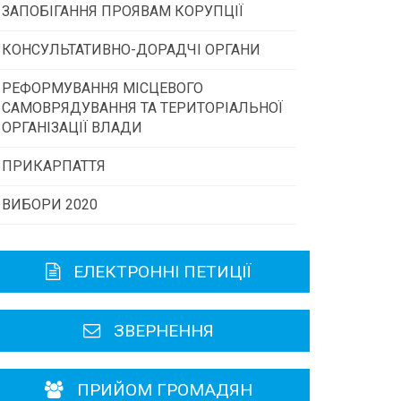
ЗАПОБІГАННЯ ПРОЯВАМ КОРУПЦІЇ
Конкурс інститутів громадянського
суспільства
КОНСУЛЬТАТИВНО-ДОРАДЧІ ОРГАНИ
РЕФОРМУВАННЯ МІСЦЕВОГО
Консультативна рада
Програми/конкурси МТД
САМОВРЯДУВАННЯ ТА ТЕРИТОРІАЛЬНОЇ
ОРГАНІЗАЦІЇ ВЛАДИ
Громадська рада
ПРИКАРПАТТЯ
ВИБОРИ 2020
Історична довідка
Карта області
ЕЛЕКТРОННІ ПЕТИЦІЇ
Районні, міські ради
ЗВЕРНЕННЯ
ПРИЙОМ ГРОМАДЯН