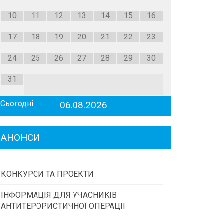
10
11
12
13
14
15
16
17
18
19
20
21
22
23
24
25
26
27
28
29
30
31
Сьогодні:
06.08.2026
АНОНСИ
КОНКУРСИ ТА ПРОЕКТИ
ІНФОРМАЦІЯ ДЛЯ УЧАСНИКІВ
Конкурс проектів та програм місцевого
АНТИТЕРОРИСТИЧНОЇ ОПЕРАЦІЇ
самоврядування