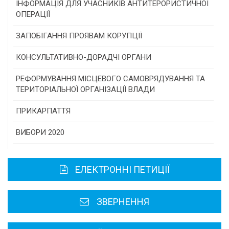
Конкурс проектів та програм місцевого
ІНФОРМАЦІЯ ДЛЯ УЧАСНИКІВ АНТИТЕРОРИСТИЧНОЇ
самоврядування
ОПЕРАЦІЇ
Конкурс інститутів громадянського суспільства
ЗАПОБІГАННЯ ПРОЯВАМ КОРУПЦІЇ
Програми/конкурси МТД
КОНСУЛЬТАТИВНО-ДОРАДЧІ ОРГАНИ
Консультативна рада
РЕФОРМУВАННЯ МІСЦЕВОГО САМОВРЯДУВАННЯ ТА
ТЕРИТОРІАЛЬНОЇ ОРГАНІЗАЦІЇ ВЛАДИ
Громадська рада
ПРИКАРПАТТЯ
Історична довідка
ВИБОРИ 2020
Карта області
ЕЛЕКТРОННІ ПЕТИЦІЇ
Районні, міські ради
ЗВЕРНЕННЯ