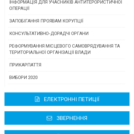
Конкурс проектів та програм місцевого
ІНФОРМАЦІЯ ДЛЯ УЧАСНИКІВ АНТИТЕРОРИСТИЧНОЇ
самоврядування
ОПЕРАЦІЇ
Конкурс інститутів громадянського суспільства
ЗАПОБІГАННЯ ПРОЯВАМ КОРУПЦІЇ
Програми/конкурси МТД
КОНСУЛЬТАТИВНО-ДОРАДЧІ ОРГАНИ
Консультативна рада
РЕФОРМУВАННЯ МІСЦЕВОГО САМОВРЯДУВАННЯ ТА
ТЕРИТОРІАЛЬНОЇ ОРГАНІЗАЦІЇ ВЛАДИ
Громадська рада
ПРИКАРПАТТЯ
Історична довідка
ВИБОРИ 2020
Карта області
ЕЛЕКТРОННІ ПЕТИЦІЇ
Районні, міські ради
ЗВЕРНЕННЯ