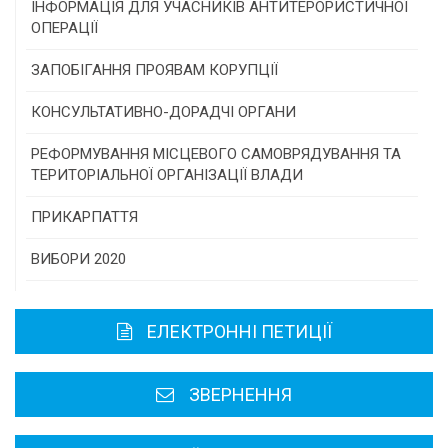
Конкурс проектів та програм місцевого
ІНФОРМАЦІЯ ДЛЯ УЧАСНИКІВ АНТИТЕРОРИСТИЧНОЇ
самоврядування
ОПЕРАЦІЇ
Конкурс інститутів громадянського суспільства
ЗАПОБІГАННЯ ПРОЯВАМ КОРУПЦІЇ
Програми/конкурси МТД
КОНСУЛЬТАТИВНО-ДОРАДЧІ ОРГАНИ
Консультативна рада
РЕФОРМУВАННЯ МІСЦЕВОГО САМОВРЯДУВАННЯ ТА
ТЕРИТОРІАЛЬНОЇ ОРГАНІЗАЦІЇ ВЛАДИ
Громадська рада
ПРИКАРПАТТЯ
Історична довідка
ВИБОРИ 2020
Карта області
ЕЛЕКТРОННІ ПЕТИЦІЇ
Районні, міські ради
ЗВЕРНЕННЯ