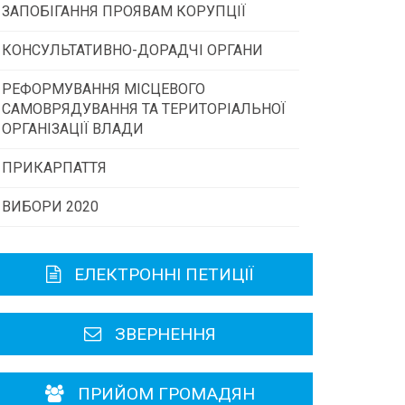
ЗАПОБІГАННЯ ПРОЯВАМ КОРУПЦІЇ
Конкурс інститутів громадянського
суспільства
КОНСУЛЬТАТИВНО-ДОРАДЧІ ОРГАНИ
РЕФОРМУВАННЯ МІСЦЕВОГО
Консультативна рада
Програми/конкурси МТД
САМОВРЯДУВАННЯ ТА ТЕРИТОРІАЛЬНОЇ
ОРГАНІЗАЦІЇ ВЛАДИ
Громадська рада
ПРИКАРПАТТЯ
ВИБОРИ 2020
Історична довідка
Карта області
ЕЛЕКТРОННІ ПЕТИЦІЇ
Районні, міські ради
ЗВЕРНЕННЯ
ПРИЙОМ ГРОМАДЯН