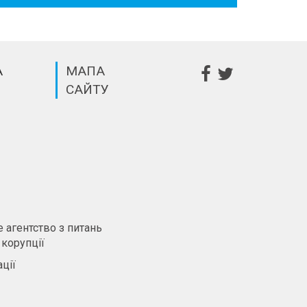
А
МАПА
САЙТУ
m
 агентство з питань
 корупції
ції