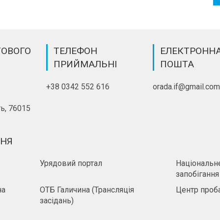
ТОВОГО
ТЕЛЕФОН
ЕЛЕКТРОНН
ПРИЙМАЛЬНІ
ПОШТА
+38 0342 552 616
orada.if@gmail.co
ь, 76015
ННЯ
Урядовий портал
Національне
запобігання
на
ОТБ Галичина (Трансляція
Центр проба
засідань)