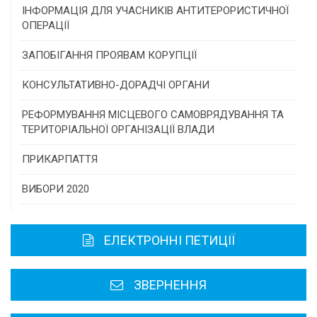
Конкурс проектів та програм місцевого
ІНФОРМАЦІЯ ДЛЯ УЧАСНИКІВ АНТИТЕРОРИСТИЧНОЇ
самоврядування
ОПЕРАЦІЇ
Конкурс інститутів громадянського суспільства
ЗАПОБІГАННЯ ПРОЯВАМ КОРУПЦІЇ
Програми/конкурси МТД
КОНСУЛЬТАТИВНО-ДОРАДЧІ ОРГАНИ
Консультативна рада
РЕФОРМУВАННЯ МІСЦЕВОГО САМОВРЯДУВАННЯ ТА
ТЕРИТОРІАЛЬНОЇ ОРГАНІЗАЦІЇ ВЛАДИ
Громадська рада
ПРИКАРПАТТЯ
Історична довідка
ВИБОРИ 2020
Карта області
ЕЛЕКТРОННІ ПЕТИЦІЇ
Районні, міські ради
ЗВЕРНЕННЯ