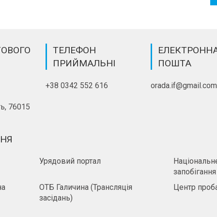
ТОВОГО
ТЕЛЕФОН
ЕЛЕКТРОНН
ПРИЙМАЛЬНІ
ПОШТА
+38 0342 552 616
orada.if@gmail.co
ь, 76015
ННЯ
Урядовий портал
Національне
запобігання
на
ОТБ Галичина (Трансляція
Центр проба
засідань)