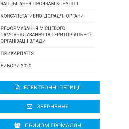
ЗАПОБІГАННЯ ПРОЯВАМ КОРУПЦІЇ
Конкурс інститутів громадянського
суспільства
КОНСУЛЬТАТИВНО-ДОРАДЧІ ОРГАНИ
РЕФОРМУВАННЯ МІСЦЕВОГО
Консультативна рада
Програми/конкурси МТД
САМОВРЯДУВАННЯ ТА ТЕРИТОРІАЛЬНОЇ
ОРГАНІЗАЦІЇ ВЛАДИ
Громадська рада
ПРИКАРПАТТЯ
ВИБОРИ 2020
Історична довідка
Карта області
ЕЛЕКТРОННІ ПЕТИЦІЇ
Районні, міські ради
ЗВЕРНЕННЯ
ПРИЙОМ ГРОМАДЯН