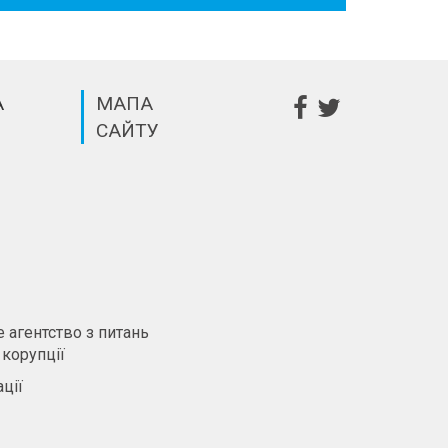
А
МАПА
САЙТУ
m
 агентство з питань
 корупції
ції