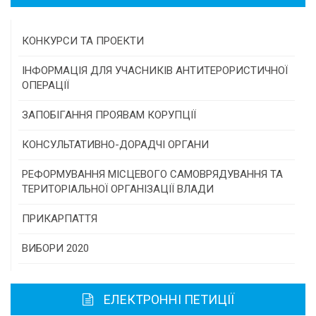
КОНКУРСИ ТА ПРОЕКТИ
Конкурс проектів та програм місцевого
ІНФОРМАЦІЯ ДЛЯ УЧАСНИКІВ АНТИТЕРОРИСТИЧНОЇ
самоврядування
ОПЕРАЦІЇ
Конкурс інститутів громадянського суспільства
ЗАПОБІГАННЯ ПРОЯВАМ КОРУПЦІЇ
Програми/конкурси МТД
КОНСУЛЬТАТИВНО-ДОРАДЧІ ОРГАНИ
Консультативна рада
РЕФОРМУВАННЯ МІСЦЕВОГО САМОВРЯДУВАННЯ ТА
ТЕРИТОРІАЛЬНОЇ ОРГАНІЗАЦІЇ ВЛАДИ
Громадська рада
ПРИКАРПАТТЯ
Історична довідка
ВИБОРИ 2020
Карта області
ЕЛЕКТРОННІ ПЕТИЦІЇ
Районні, міські ради