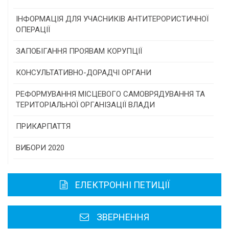
Конкурс проектів та програм місцевого
ІНФОРМАЦІЯ ДЛЯ УЧАСНИКІВ АНТИТЕРОРИСТИЧНОЇ
самоврядування
ОПЕРАЦІЇ
Конкурс інститутів громадянського суспільства
ЗАПОБІГАННЯ ПРОЯВАМ КОРУПЦІЇ
Програми/конкурси МТД
КОНСУЛЬТАТИВНО-ДОРАДЧІ ОРГАНИ
Консультативна рада
РЕФОРМУВАННЯ МІСЦЕВОГО САМОВРЯДУВАННЯ ТА
ТЕРИТОРІАЛЬНОЇ ОРГАНІЗАЦІЇ ВЛАДИ
Громадська рада
ПРИКАРПАТТЯ
Історична довідка
ВИБОРИ 2020
Карта області
ЕЛЕКТРОННІ ПЕТИЦІЇ
Районні, міські ради
ЗВЕРНЕННЯ