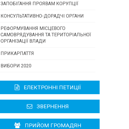
ЗАПОБІГАННЯ ПРОЯВАМ КОРУПЦІЇ
Конкурс інститутів громадянського
суспільства
КОНСУЛЬТАТИВНО-ДОРАДЧІ ОРГАНИ
РЕФОРМУВАННЯ МІСЦЕВОГО
Консультативна рада
Програми/конкурси МТД
САМОВРЯДУВАННЯ ТА ТЕРИТОРІАЛЬНОЇ
ОРГАНІЗАЦІЇ ВЛАДИ
Громадська рада
ПРИКАРПАТТЯ
ВИБОРИ 2020
Історична довідка
Карта області
ЕЛЕКТРОННІ ПЕТИЦІЇ
Районні, міські ради
ЗВЕРНЕННЯ
ПРИЙОМ ГРОМАДЯН