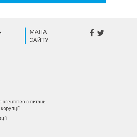
А
МАПА
САЙТУ
m
 агентство з питань
 корупції
ції