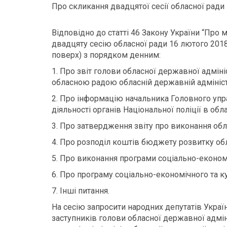
Про скликання двадцятої сесії обласної ради
Відповідно до статті 46 Закону України “Про 
двадцяту сесію обласної ради 16 лютого 2018 
поверх) з порядком денним:
1. Про звіт голови обласної державної адмін
обласною радою обласній державній адмініст
2. Про інформацію начальника Головного упра
діяльності органів Національної поліції в облас
3. Про затвердження звіту про виконання обл
4. Про розподіл коштів бюджету розвитку об
5. Про виконання програми соціально-економіч
6. Про програму соціально-економічного та ку
7. Інші питання.
На сесію запросити народних депутатів Україн
заступників голови обласної державної адмін