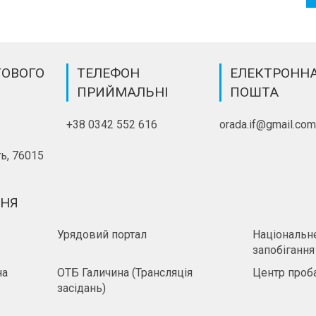
ТОВОГО
ТЕЛЕФОН
ЕЛЕКТРОНН
ПРИЙМАЛЬНІ
ПОШТА
+38 0342 552 616
orada.if@gmail.co
ь, 76015
ННЯ
Урядовий портал
Національне
запобігання
на
ОТБ Галичина (Трансляція
Центр проба
засідань)