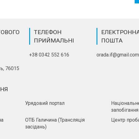
ТОВОГО
ТЕЛЕФОН
ЕЛЕКТРОНН
ПРИЙМАЛЬНІ
ПОШТА
+38 0342 552 616
orada.if@gmail.co
ь, 76015
ННЯ
Урядовий портал
Національне
запобігання
на
ОТБ Галичина (Трансляція
Центр проба
засідань)