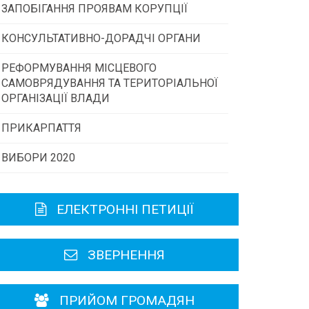
ЗАПОБІГАННЯ ПРОЯВАМ КОРУПЦІЇ
Конкурс інститутів громадянського
суспільства
КОНСУЛЬТАТИВНО-ДОРАДЧІ ОРГАНИ
РЕФОРМУВАННЯ МІСЦЕВОГО
Консультативна рада
Програми/конкурси МТД
САМОВРЯДУВАННЯ ТА ТЕРИТОРІАЛЬНОЇ
ОРГАНІЗАЦІЇ ВЛАДИ
Громадська рада
ПРИКАРПАТТЯ
ВИБОРИ 2020
Історична довідка
Карта області
ЕЛЕКТРОННІ ПЕТИЦІЇ
Районні, міські ради
ЗВЕРНЕННЯ
ПРИЙОМ ГРОМАДЯН