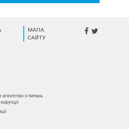
А
МАПА
САЙТУ
m
 агентство з питань
 корупції
ції