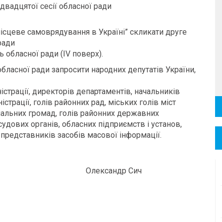
двадцятої сесії обласної ради
місцеве самоврядування в Україні” скликати друге
ради
ь обласної ради (ІV поверх).
обласної ради запросити народних депутатів України,
істрації, директорів департаментів, начальників
істрації, голів районних рад, міських голів міст
ріальних громад, голів районних державних
судових органів, обласних підприємств і установ,
, представників засобів масової інформації.
Олександр Сич