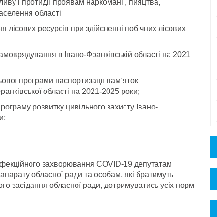
иву і протидії проявам наркоманії, пияцтва,
аселення області;
я лісових ресурсів при здійсненні побічних лісових
амоврядування в Івано-Франківській області на 2021
ьової програми паспортизації пам’яток
ранківської області на 2021-2025 роки;
програму розвитку цивільного захисту Івано-
и;
 інфекційного захворювання COVID-19 депутатам
апарату обласної ради та особам, які братимуть
ного засідання обласної ради, дотримуватись усіх норм