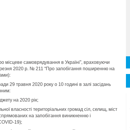
“Про місцеве самоврядування
в Україні”, враховуючи
ерезня
2020 р. № 211 “Про запобігання поширенню на
ами):
ради 29 травня 2020 року
о 10 годині в залі засідань
нним:
джету на 2020 рік;
ьної власності територіальних громад сіл, селищ, міст
, спрямованих на запобігання виникненню і
COVID-19);