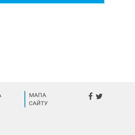
А
МАПА
САЙТУ
m