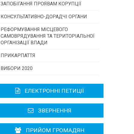
ЗАПОБІГАННЯ ПРОЯВАМ КОРУПЦІЇ
Конкурс інститутів громадянського
суспільства
КОНСУЛЬТАТИВНО-ДОРАДЧІ ОРГАНИ
РЕФОРМУВАННЯ МІСЦЕВОГО
Консультативна рада
Програми/конкурси МТД
САМОВРЯДУВАННЯ ТА ТЕРИТОРІАЛЬНОЇ
ОРГАНІЗАЦІЇ ВЛАДИ
Громадська рада
ПРИКАРПАТТЯ
ВИБОРИ 2020
Історична довідка
Карта області
ЕЛЕКТРОННІ ПЕТИЦІЇ
Районні, міські ради
ЗВЕРНЕННЯ
ПРИЙОМ ГРОМАДЯН