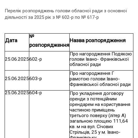
Перелік розпоряджень голови обласної ради з основної
діяльності за 2025 рік з № 602-р по № 617-р
№
Дата
Назва розпорядження
розпорядження
Про нагородження Подякою
25.06.2025
602-р
голови Івано- Франківської
обласної ради
Про нагородження Г
25.06.2025
603-р
рамотою голови Івано-
Франківської обласної ради
25.06.2025
604-р
Про укладення договору
оренди з потенційним
орендарем на користування
частиною приміщень
третього поверху (літер А)
загальною площею 111,64
кв. м на вул. Січових
Стрільців, 25 у м. Івано-
Франківську