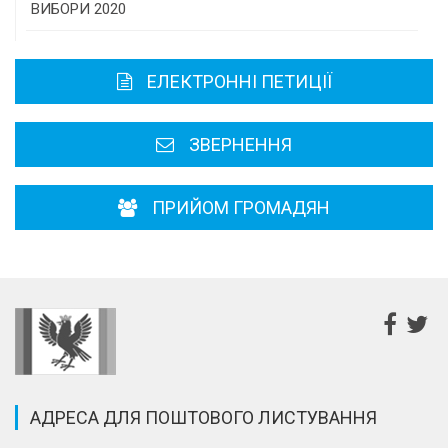
Історична довідка
ВИБОРИ 2020
Карта області
ЕЛЕКТРОННІ ПЕТИЦІЇ
Районні, міські ради
ЗВЕРНЕННЯ
ПРИЙОМ ГРОМАДЯН
АДРЕСА ДЛЯ ПОШТОВОГО ЛИСТУВАННЯ