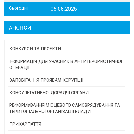
Сьогодні:
06.08.2026
АНОНСИ
КОНКУРСИ ТА ПРОЕКТИ
Конкурс проектів та програм місцевого
ІНФОРМАЦІЯ ДЛЯ УЧАСНИКІВ АНТИТЕРОРИСТИЧНОЇ
самоврядування
ОПЕРАЦІЇ
Конкурс інститутів громадянського суспільства
ЗАПОБІГАННЯ ПРОЯВАМ КОРУПЦІЇ
Програми/конкурси МТД
КОНСУЛЬТАТИВНО-ДОРАДЧІ ОРГАНИ
Консультативна рада
РЕФОРМУВАННЯ МІСЦЕВОГО САМОВРЯДУВАННЯ ТА
ТЕРИТОРІАЛЬНОЇ ОРГАНІЗАЦІЇ ВЛАДИ
Громадська рада
ПРИКАРПАТТЯ