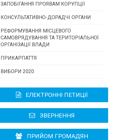
ЗАПОБІГАННЯ ПРОЯВАМ КОРУПЦІЇ
Конкурс інститутів громадянського
суспільства
КОНСУЛЬТАТИВНО-ДОРАДЧІ ОРГАНИ
РЕФОРМУВАННЯ МІСЦЕВОГО
Консультативна рада
Програми/конкурси МТД
САМОВРЯДУВАННЯ ТА ТЕРИТОРІАЛЬНОЇ
ОРГАНІЗАЦІЇ ВЛАДИ
Громадська рада
ПРИКАРПАТТЯ
ВИБОРИ 2020
Історична довідка
Карта області
ЕЛЕКТРОННІ ПЕТИЦІЇ
Районні, міські ради
ЗВЕРНЕННЯ
ПРИЙОМ ГРОМАДЯН