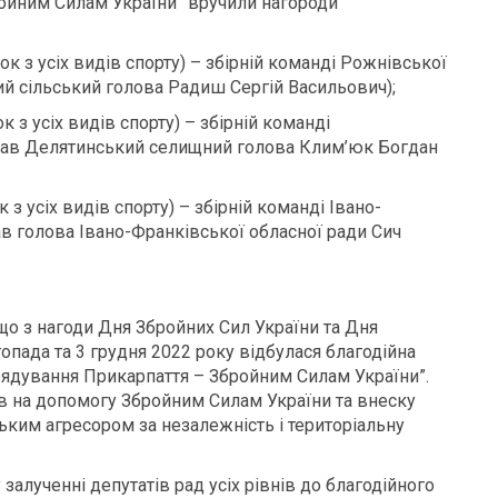
ойним Силам України” вручили нагороди
ок з усіх видів спорту) – збірній команді Рожнівської
ий сільський голова Радиш Сергій Васильович);
к з усіх видів спорту) – збірній команді
мав Делятинський селищний голова Клим’юк Богдан
 з усіх видів спорту) – збірній команді Івано-
в голова Івано-Франківської обласної ради Сич
що з нагоди Дня Збройних Сил України та Дня
пада та 3 грудня 2022 року відбулася благодійна
рядування Прикарпаття – Збройним Силам України”.
ів на допомогу Збройним Силам України та внеску
ьким агресором за незалежність і територіальну
 залученні депутатів рад усіх рівнів до благодійного