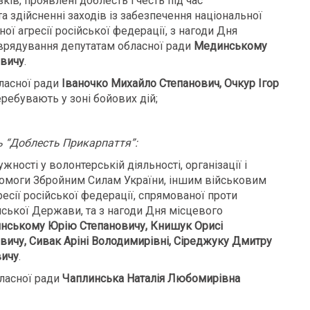
ів, проявлені доблесть і честь під час
та здійсненні заходів із забезпечення національної
ної агресії російської федерації, з нагоди Дня
врядування депутатам обласної ради
Мединському
овичу
.
ласної ради
Іваночко Михайло Степанович, Очкур Ігор
ребувають у зоні бойових дій;
 “
Д
облесть Прикар­паття”:
ності у волонтерській діяльності, організації і
опомоги Збройним Силам України, іншим військовим
есії російської федерації, спрямованої проти
їнської Держави, та з нагоди Дня місцевого
инському Юрію Степановичу, Книшук Орисі
ичу, Сивак Аріні Володимирівні, Сіреджуку Дмитру
вичу
.
ласної ради
Чаплинська Наталія Любомирівна