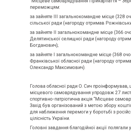
“Місцеве самоврядування Прикарпаття – Збр
переможцям:
за зайняте ІІІ загальнокомандне місце (328 оч
сільської ради (нагороду отримав Рожнівськ
за зайняте ІІ загальнокомандне місце (366 очо
Делятинської селищної ради (нагороду отри
Богданович);
за зайняте І загальнокомандне місце (368 очок
Франківської обласної ради (нагороду отрима
Олександр Максимович).
Голова обласної ради О. Сич проінформував, 
місцевого самоврядування упродовж 27 листо
спортивно-патріотична акція “Місцеве самов
Захід був організований з метою збору кошт
для наближення перемоги у боротьбі з російс
цілісність України.
Головні завдання благодійної акції полягали у