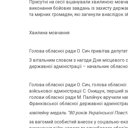
Присутні на сесії вшанували хвилиною мовча
виконання бойових завдань із захисту державн
та мирних громадян, які загинули внаслідок зб
Хвилина мовчання
Голова обласної ради О. Сич привітав депута
З вітальним словом з нагоди Дня місцевого 
державної адміністрації – начальник обласної
Голова обласної ради О. Сич, голова обласної
військової адміністрації С. Онищук, перший з
голови обласної ради М. Палійчук вручили на
Франківської обласної державної адміністрац
ювілейну медаль “80 років Української Повста
за вагомий особистий внесок у соціально-еко