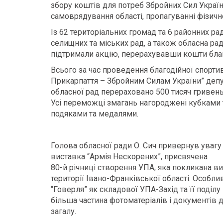
збору коштів для потреб Збройних Сил Україн
самоврядування області, пропагуванні фізично
Із 62 територіальних громад та 6 районних рад
селищних та міських рад, а також обласна рад
підтримали акцію, перерахувавши кошти благ
Всього за час проведення благодійної спорти
Прикарпаття – Збройним Силам України” депут
обласної рад перераховано 500 тисяч гривень
Усі переможці змагань нагороджені кубками та
подяками та медалями.
Голова обласної ради О. Сич привернув увагу п
виставка “Армія Нескорених”, присвячена
80-й річниці створення УПА, яка покликана ви
території Івано-Франківської області. Особл
“Говерля” як складової УПА-Захід та її поділу
більша частина фотоматеріалів і документів
загалу.