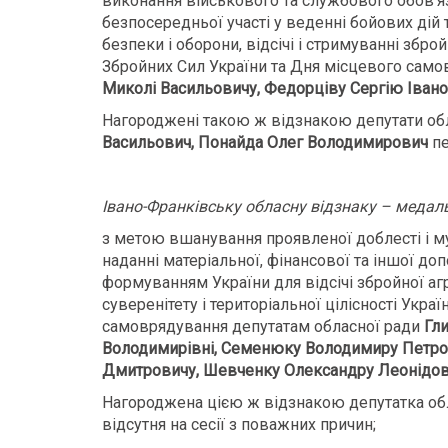
виконання військового та службового обов’язк
безпосередньої участі у веденні бойових дій 
безпеки і оборони, відсічі і стримуванні зброй
Збройних Сил України та Дня місцевого само
Миколі Васильовичу, Федорціву Сергію Іван
Нагороджені такою ж відзнакою депутати об
Васильович, Понайда Олег Володимирович
пе
Івано-Франківську обласну відзнаку – медаль
з метою вшанування проявленої доблесті і муж
наданні матеріальної, фінансової та іншої д
формуванням України для відсічі збройної агр
суверенітету і територіальної цілісності Укра
самоврядування депутатам обласної ради
Гл
Володимирівні, Семенюку Володимиру Петров
Дмитровичу, Шевченку Олександру Леонідо
Нагороджена цією ж відзнакою депутатка об
відсутня на сесії з поважних причин;