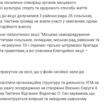
и, посиленні співпраці органів місцевого
ї культури, спорту та здорового способу життя.
 до акції долучилися 3 районні ради, 26 сільських,
а. Частина громад не взяли участі у змаганнях, однак
одійного внеску.
вно-патріотичної акції “Місцеве самоврядування
атами сільських, селищних, міських рад, районних та
 на рахунок 10-ї окремої гірсько-штурмової бригади.
 грамотами, а всі учасники благодійної акції –
рисутніх на сесії, що у фойє сесійної зали діє
світлити організаційну структуру та діяльність УПА на
иву увагу зосереджено на створенні Воєнної Округи 4
 на Тактичні Відтинки. Водночас О. Сич зауважив, що
 демонструється вперше та невідома широкому