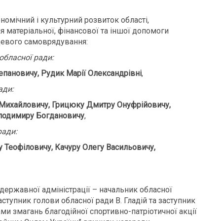
номічний і культурний розвиток області,
ня матеріальної, фінансової та іншої допомоги
цевого самоврядування:
обласної ради:
епановичу, Рудик Марії Олександрівні
,
ади:
Михайловичу, Грицюку Дмитру Онуфрійовичу,
олодимиру Богдановичу
,
ради:
 Теофіловичу, Качуру Олегу Васильовичу,
 державної адміністрації – начальник обласної
аступник голови обласної ради В. Гладій та заступник
ми змагань благодійної спортивно-патріотичної акції