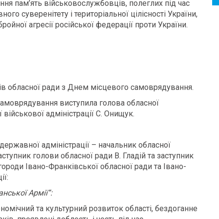
ння пам’ять військовослужбовців, полеглих під час
ого суверенітету і територіальної цілісності України,
ройної агресії російської федерації проти України.
тів обласної ради з Днем місцевого самоврядування.
самоврядування виступила голова обласної
 військової адміністрації С. Онищук.
 державної адміністрації – начальник обласної
аступник голови обласної ради В. Гладій та заступник
городи Івано-Франківської обласної ради та Івано-
ії:
нської Армії”:
номічний та культурний розвиток області, бездоганне