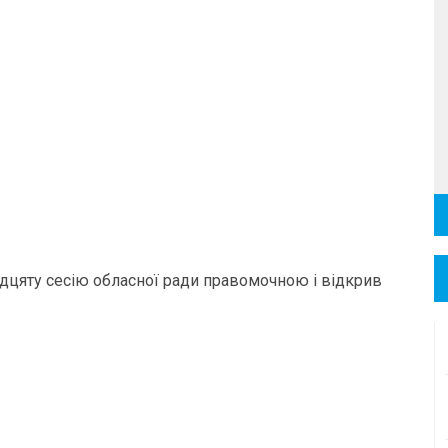
адцяту сесію обласної ради правомочною і відкрив