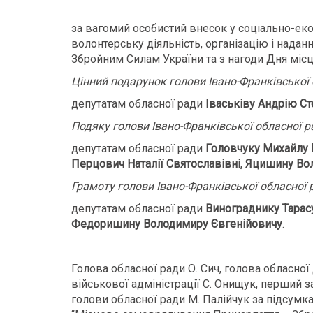
за вагомий особистий внесок у соціально-еко
волонтерську діяльність, організацію і надан
Збройним Силам України та з нагоди Дня міс
Цінний подарунок голови Івано-Франківської 
депутатам обласної ради
Іваськіву Андрію Ст
Подяку голови Івано-Франківської обласної р
депутатам обласної ради
Головчуку Михайлу 
Перцович Наталії Святославівні, Яцишину В
Грамоту голови Івано-Франківської обласної 
депутатам обласної ради
Винограднику Тарасу
Федоришину Володимиру Євгенійовичу
.
Голова обласної ради О. Сич, голова обласної
військової адміністрації С. Онищук, перший з
голови обласної ради М. Палійчук за підсумка