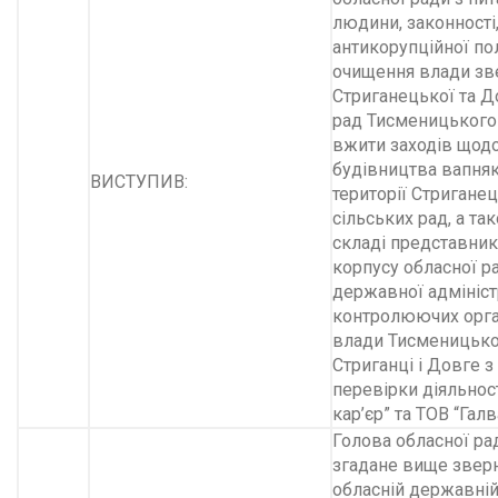
людини, законності
антикорупційної пол
очищення влади зв
Стриганецької та Д
рад Тисменицького
вжити заходів щод
будівництва вапня
ВИСТУПИВ:
території Стриганец
сільських рад, а та
складі представник
корпусу обласної ра
державної адмініст
контролюючих орга
влади Тисменицьког
Стриганці і Довге 
перевірки діяльнос
кар’єр” та ТОВ “Гал­
Голова обласної ра
згадане вище звер
обласній державній