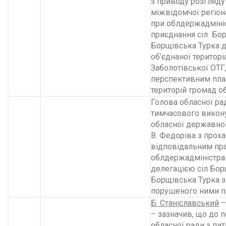
з приводу розгляду 
міжвідомчої регіон
при облдержадмініс
приєднання сіл Бор
Борщівська Турка д
об’єднаної територі
Заболотів­ської ОТГ
перспективним пл
територій громад об
Голова обласної ра
тимчасового викону
обласної державної
В. Федоріва з прох
відповідальним пр
облдержадміністраці
делегацією сіл Борщ
Борщівська Турка 
порушеного ними п
Б. Станіславський
–
– зазначив, що до п
обласної ради з пит