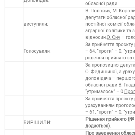
Доповідав:
обласної ради
В. Попович, М. Корол
депутати обласної рад
виступили:
постійної комісії обл
аграрної політики та
відносин,
О. Сич
– гол
За прийняття проєкту 
Голосували:
– 64, “проти” – 0, “утр
рішення прийнято за 
За пропозицію депута
О. Федишиної, з урах
доповідача – першого
обласної ради В. Гладія
“утрималось” – 0.
Проп
За прийняття проєкту 
урахуванням проголос
– 61, “проти” – 0, “утр
Рішення прийнято (№
ВИРІШИЛИ:
додається).
Про звернення облас