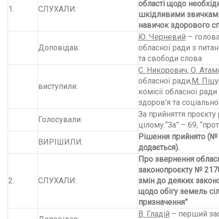
області щодо необхідн
1.
СЛУХАЛИ:
шкідливими звичкам
навичок здорового с
Ю. Черневий
– голова
Доповідав:
обласної ради з питан
та свободи слова
С. Никорович, О.
Атам
обласної ради,
М. Піц
виступили:
комісії обласної ради
здоров’я та соціально
За прийняття проєкту 
Голосували:
цілому:“За” – 69, “прот
Рішення прийнято (№
ВИРІШИЛИ:
додається).
Про звернення облас
законопроєкту № 217
2.
СЛУХАЛИ:
змін до деяких закон
щодо обігу земель сі
призначення”
В. Гладій
– перший за