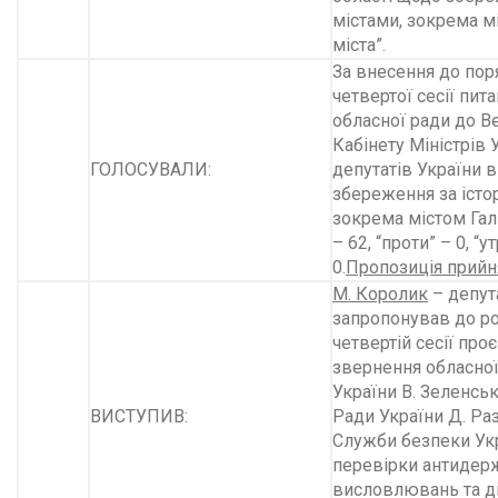
містами, зокрема м
міста”.
За внесення до пор
четвертої сесії пит
обласної ради до В
Кабінету Міністрів 
ГОЛОСУВАЛИ:
депутатів України в
збереження за істо
зокрема містом Гали
– 62, “проти” – 0, “
0.
Пропозиція прийн
М. Королик
– депут
запропонував до ро
четвертій сесії про
звернення обласної
України В. Зеленсь
ВИСТУПИВ:
Ради України Д. Ра
Служби безпеки Укр
перевірки антидер
висловлювань та ді