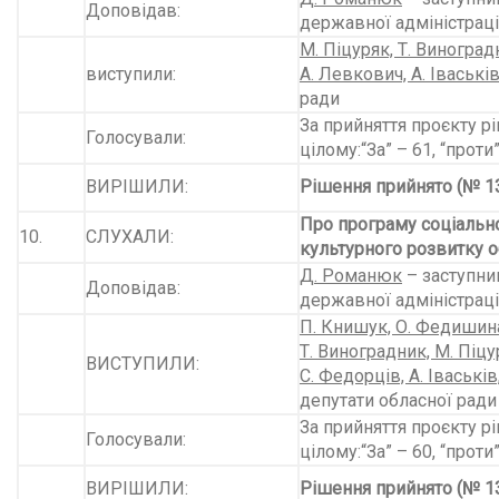
Доповідав:
державної адміністраці
М. Піцуряк, Т. Виноград
виступили:
А. Левкович, А. Іваські
ради
За прийняття проєкту рі
Голосували:
цілому:“За” – 61, “проти”
ВИРІШИЛИ:
Рішення прийнято (№ 13
Про програму соціальн
10.
СЛУХАЛИ:
культур­ного розвитку о
Д. Романюк
– заступни
Доповідав:
державної адміністраці
П. Книшук, О. Федишина
Т. Виноградник, М. Піцу
ВИСТУПИЛИ:
С. Федорців, А. Іваськів
депутати обласної ради
За прийняття проєкту рі
Голосували:
цілому:“За” – 60, “проти”
ВИРІШИЛИ:
Рішення прийнято (№ 13