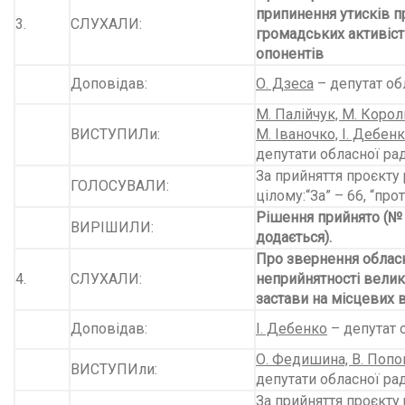
припинення утисків п
3.
СЛУХАЛИ:
громадських активісті
опонентів
Доповідав:
О. Дзеса
– депутат об
М. Палійчук, М. Корол
ВИСТУПИЛи:
М. Іваночко, І. Дебен
депутати обласної ра
За прийняття проєкту 
ГОЛОСУВАЛИ:
цілому:“За” – 66, “прот
Рішення прийнято (№
ВИРІШИЛИ:
додається).
Про
звернення облас
4.
СЛУХАЛИ:
неприйнятності велик
застави на місцевих 
Доповідав:
І. Дебенко
– депутат 
О. Федишина, В. Попо
ВИСТУПИли:
депутати обласної ра
За прийняття проєкту 