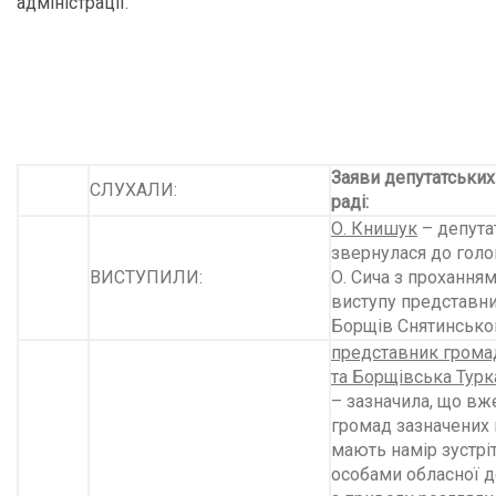
адміністрації.
Заяви депутатських
СЛУХАЛИ:
раді:
О. Книшук
– депута
звернулася до голо
ВИСТУПИЛИ:
О. Сича з прохання
виступу представн
Борщів Снятинськог
представник громад
та Борщівська Турк
– зазначила, що вж
громад зазначених 
мають намір зустрі
особами обласної д