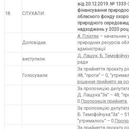
від 20.12.2019. № 1333
фінансування природоо
18.
СЛУХАЛИ:
обласного фонду охор
природного середовища
надходжень у 2020 році
А. Пліхтяк
– начальник у
Доповідав:
природних ресурсів об
адміністрації
Д. Лащук, Б. Тимофійчу
виступили:
ради
За прийняття проєкту рі
Голосували:
48, “проти” – 0, “утримал
рішення прийнято за ос
За пропозицію депутата
Д. Лащука:“За” – 48, “пр
0.
Пропозиція прийнята.
За пропозицію депутата
Б. Тимофійчука:“За” – 51,
“утрималось” – 0.
Пропоз
За прийняття проєкту рі