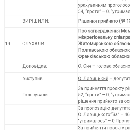
урахуванням проголосов
54, “проти” – 0, “утримал
ВИРІШИЛИ:
Рішення прийнято (№ 13
Про затвердження Мем
міжрегіональну співпр
19.
СЛУХАЛИ:
Житомирською обласн
Полтавською обласною
Франків­ською обласн
Доповідав:
О. Сич
– голова обласно
виступив:
О. Левицький
– депутат
За прийняття проєкту рі
Голосували:
52, “проти” – 0, “утримал
рішення прийнято за ос
За пропозицію депутата
О. Левицького:“За” – 46,
“утрималось” – 0.
Пропоз
За прийняття проєкту рі