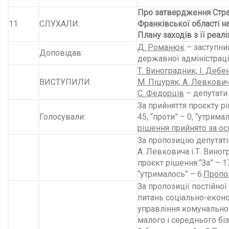
Про затвердження Страт
11.
СЛУХАЛИ:
Франків­ської області н
Плану заходів з її реал
Д. Романюк
– заступни
Доповідав:
державної адміністраці
Т. Виноградник, І. Дебен
ВИСТУПИЛИ:
М. Піцуряк, А. Левкович
С. Федорців
– депутати
За прийняття проєкту рі
Голосували:
45, “проти” – 0, “утримал
рішення прийнято за ос
За пропозицію депутаті
А. Левковича і Т. Вин
проєкт рішення:“За” – 17
“утрималось” – 6.
Пропоз
За пропозиції постійної
питань соціально-еконо
управління комуналь­но
малого і середнього бізн