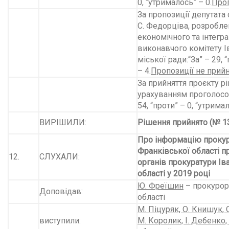
0, “утрималось” – 0.
Проп
За пропозиції депутата
С. Федорціва, розробле
економічного та інтегр
виконавчого комітету 
міської ради:“За” – 29, 
– 4.
Пропозиції не прийн
За прийняття проєкту рі
урахуванням проголосов
54, “проти” – 0, “утримал
ВИРІШИЛИ:
Рішення прийнято (№ 13
Про інформацію прокур
Франківської області пр
12.
СЛУХАЛИ:
органів прокуратури Ів
області у 2019 році
Ю. Фреїшин
– прокурор
Доповідав:
області
М. Піцуряк, О. Книшук, 
виступили:
М. Королик, І. Дебенко,