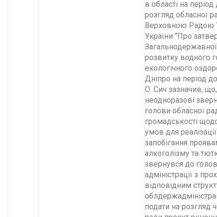
в області на період
розгляд обласної р
Верховною Радою У
України “Про затве
Загальнодержавної
розвитку водного г
екологічного оздор
Дніпро на період д
О. Сич зазначив, щ
неодноразові зверн
голови обласної ра
громадськості щод
умов для реалізації
запобігання проява
алкоголізму та тют
звернувся до голо
адміністрації з пр
відповід­ним струк
облдержадміністрац
подати на розгляд ч