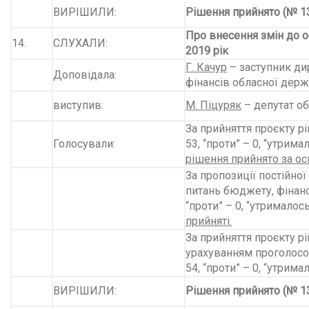
ВИРІШИЛИ:
Рішення прийнято (№ 13
Про внесення змін до 
14.
СЛУХАЛИ:
2019 рік
Г. Качур
– заступник ди
Доповідала:
фінансів обласної держ
виступив:
М. Піцуряк
– депутат об
За прийняття проєкту рі
Голосували:
53, “проти” – 0, “утримал
рішення прийнято за ос
За пропозиції постійної
питань бюджету, фінансі
“проти” – 0, “утрималось
прийняті.
За прийняття проєкту рі
урахуванням проголосов
54, “проти” – 0, “утримал
ВИРІШИЛИ:
Рішення прийнято (№ 13