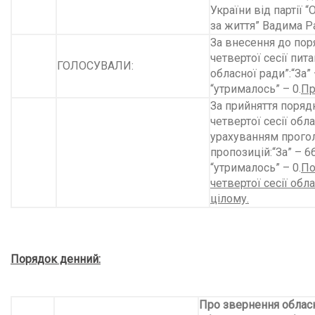
України від партії 
за життя” Вадима Р
За внесення до пор
четвертої сесії пит
ГОЛОСУВАЛИ:
обласної ради”:“За” 
“утрималось” – 0.
Пр
За прийняття поряд
четвертої сесії обла
урахуванням прого
пропозицій:“За” – 66
“утрималось” – 0.
По
четвертої сесії обл
цілому.
Порядок денний:
Про звернення облас