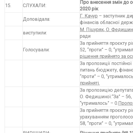
Про внесення змін до 
15.
СЛУХАЛИ:
2020 рік
Г. Качур
– заступник ди
Доповідала:
фінансів обласної держ
М. Піцуряк, О. Федишин
виступили:
ради
За прийняття проєкту рі
Голосували:
52, “проти” – 0, “утримал
рішення прийнято за ос
За пропозиції постійної
питань бюджету, фінансі
“проти” – 0, “утрималось
прийняті.
За пропозицію депутата
О. Федишиної:“За” – 56, 
“утрималось” – 0.
Пропоз
За прийняття проєкту рі
урахуванням проголосов
58, “проти” – 0, “утримал