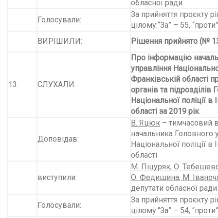
обласної ради
За прийняття проєкту рі
Голосували:
цілому:“За” – 55, “проти”
ВИРІШИЛИ:
Рішення прийнято (№ 13
Про інформацію началь
управління Національної
Франківській області пр
13.
СЛУХАЛИ:
органів та підрозділів
Національної поліції в
області за 2019 рік
В. Яцюк
– тимчасовий в
начальника Головного 
Доповідав:
Національної поліції в
області
М. Піцуряк, О. Тебешевсь
виступили:
О. Федишина, М. Іваноч
депутати обласної ради
За прийняття проєкту рі
Голосували:
цілому:“За” – 54, “проти”