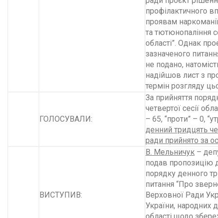
ради проєкт рішенн
профілактичного вп
проявам наркоманії
та тютюнопаління 
області”. Однак про
зазначеного питанн
не подано, натоміс
надійшов лист з п
термін розгляду цьо
За прийняття поряд
четвертої сесії обл
ГОЛОСУВАЛИ:
– 65, “проти” – 0, “
денний тридцять чет
ради прийнято за о
В. Мельничук
– депу
подав пропозицію 
порядку денного тр
питання “Про зверн
ВИСТУПИВ:
Верховної Ради Укра
України, народних д
області щодо збере