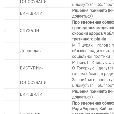
ГОЛОСУВАЛИ:
цілому:“За” – 65, “прот
Рішення прийнято (№
ВИРІШИЛИ:
додається).
Про звернення облас
проведення медичної
5.
СЛУХАЛИ:
охорони здоров’я обл
третинного рівнів
М. Піцуряк
– голова по
Доповідав:
обласної ради з питан
соціальної політики
Р. Ткач, П. Книшук, О
ВИСТУПИли:
О. Токарчук
– депутат
голова обласної ради
За прийняття проєкту 
ГОЛОСУВАЛИ:
цілому:“За” – 66, “прот
Рішення прийнято (№
ВИРІШИЛИ:
додається).
Про звернення обласн
Ради України, Кабінет