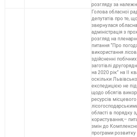
розгляду за належн
Голова обласної ра
депутатів про те, щ
звернулася обласн
адміністрація з пр
розгляд на пленарно
питання “Про погод
використання лісов
здійсненні побічних
заготівлі другорядн
на 2020 рік” на ІІ к
оскільки Львівськ
експедицією не під
щодо обсягів викор
ресурсів місцевого
лісогосподарським
області в порядку з
користування;– пит
змін до Комплексно
програми розвитку