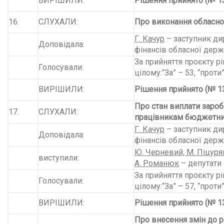
ВИРІШИЛИ:
Рішення прийнято (№ 13
16.
СЛУХАЛИ:
Про виконання обласно
Г. Качур
– заступник ди
Доповідала:
фінансів обласної держ
За прийняття проєкту рі
Голосували:
цілому:“За” – 53, “проти”
ВИРІШИЛИ:
Рішення прийнято (№ 13
Про стан виплати зароб
17.
СЛУХАЛИ:
працівникам бюджетних
Г. Качур
– заступник ди
Доповідала:
фінансів обласної держ
Ю. Черневий, М. Піцуря
виступили:
А. Романюк
– депутати 
За прийняття проєкту рі
Голосували:
цілому:“За” – 57, “проти”
ВИРІШИЛИ:
Рішення прийнято (№ 13
Про внесення змін до р