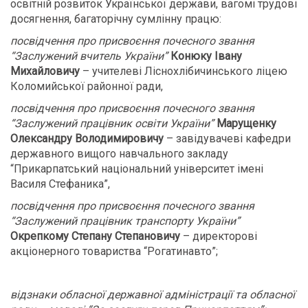
освітній розвиток Української держави, вагомі трудові
досягнення, багаторічну сумлінну працю:
посвідчення про присвоєння почесного звання
“Заслужений вчитель України”
Конюку Івану
Михайловичу
– учителеві Ліснохлібичинського ліцею
Коломийської районної ради,
посвідчення про присвоєння почесного звання
“Заслужений працівник освіти України”
Марущенку
Олександру Володимировичу
– завідувачеві кафедри
державного вищого навчального закладу
“Прикарпатський національний університет імені
Василя Стефаника”,
посвідчення про присвоєння почесного звання
“Заслужений працівник транспорту України”
Окрепкому Степану Степановичу
– директорові
акціонерного товариства “Рогатинавто”;
відзнаки обласної державної адміністрації та обласної