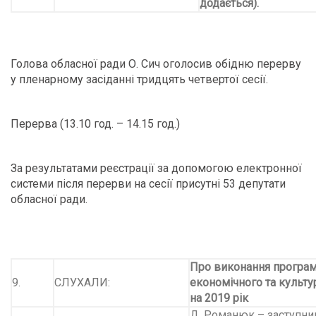
додається).
Голова обласної ради О. Сич оголосив обідню перерву
у пленарному засіданні тридцять четвертої сесії.
Перерва (13.10 год. – 14.15 год.)
За результатами реєстрації за допомогою електронної
системи після перерви на сесії присутні 53 депутати
обласної ради.
Про виконання програм
9.
СЛУХАЛИ:
економічного та культу
на 2019 рік
Д. Романюк
– заступни