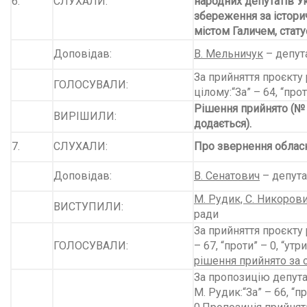
6.
СЛУХАЛИ:
народних депутатів У
збереження за істори
містом Галичем, стату
Доповідав:
В. Мельничук
– депут
За прийняття проєкту 
ГОЛОСУВАЛИ:
цілому:“За” – 64, “прот
Рішення прийнято (№
ВИРІШИЛИ:
додається).
7.
СЛУХАЛИ:
Про звернення облас
Доповідав:
В. Сенатович
– депута
М. Рудик, С. Никоров
ВИСТУПИЛИ:
ради
За прийняття проєкту 
ГОЛОСУВАЛИ:
– 67, “проти” – 0, “утр
рішення прийнято за 
За пропозицію депута
М. Рудик:“За” – 66, “п