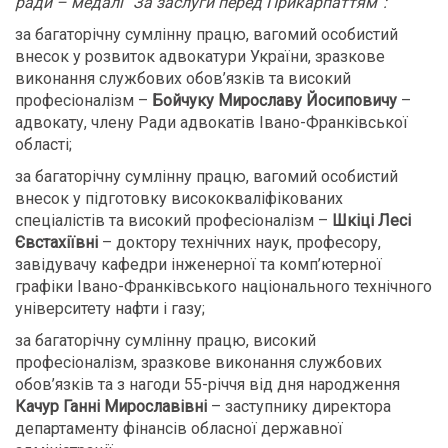
ради – медалі “За заслуги перед Прикарпаттям”:
за багаторічну сумлінну працю, вагомий особистий
внесок у розвиток адвокатури України, зразкове
виконання службових обов’язків та високий
професіоналізм –
Бойчуку Мирославу Йосиповичу
–
адвокату, члену Ради адвокатів Івано-Франківської
області;
за багаторічну сумлінну працю, вагомий особистий
внесок у підготовку висококваліфікованих
спеціалістів та високий професіоналізм –
Шкіці Лесі
Євстахіївні
– доктору технічних наук, професору,
завідувачу кафедри інженерної та комп’ютерної
графіки Івано-Франківського національного технічного
університету нафти і газу;
за багаторічну сумлінну працю, високий
професіоналізм, зразкове виконання службових
обов’язків та з нагоди 55-річчя від дня народження
Качур
Ганні Мирославівні
– заступнику директора
департаменту фінансів обласної державної