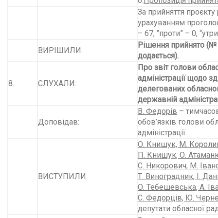
0.
Пропозиція прийнят
За прийняття проєкту 
урахуванням проголос
– 67, “проти” – 0, “утр
Рішення прийнято (№
ВИРІШИЛИ:
додається).
Про звіт голови обла
адміністрації щодо з
8.
СЛУХАЛИ:
делегованих обласно
державній адміністра
В. Федорів
– тимчасо
Доповідав:
обов’язків голови об
адміністрації
О. Книшук, М. Королик
П. Книшук, О. Атаман
С. Никорович, М. Іван
ВИСТУПИЛИ:
Т. Виноградник, І. Дан
О. Тебешевська, А. Іва
С. Федорців, Ю. Черне
депутати обласної ра