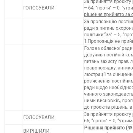
За прийняття проєкту 
ГОЛОСУВАЛИ:
– 64, “проти” – 0, “утр
рішення прийнято за 
За пропозицію постійн
ради з питань охорони
політики:“За” – 5, “пр
1.
Пропозиція не прийн
Голова обласної ради
доручив постійній ком
питань захисту прав л
правопорядку, антико
люстрації та очищенн
роз’яснення постійни
ради щодо необхідно
чинного законодавств
ними висновків, проп
до проєктів рішень, в
За прийняття проєкту 
ГОЛОСУВАЛИ:
66, “проти” – 0, “утрим
Рішення прийнято (№
ВИРІШИЛИ: