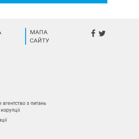
А
МАПА
САЙТУ
m
 агентство з питань
 корупції
ції