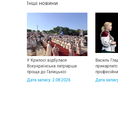
Інші новини
У Крилосі відбулася
Василь Гла
Всеукраїнська патріарша
прикарпатс
проща до Галицької
професійн
чудотворної ікони
Дата запису: 2.08.2026
Дата запису