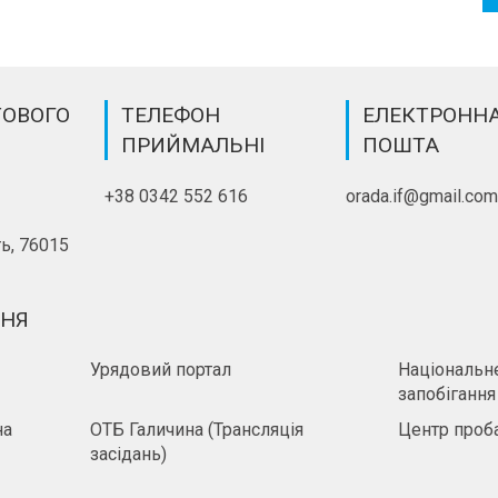
ТОВОГО
ТЕЛЕФОН
ЕЛЕКТРОНН
ПРИЙМАЛЬНІ
ПОШТА
+38 0342 552 616
orada.if@gmail.co
ь, 76015
ННЯ
Урядовий портал
Національне
запобігання
на
ОТБ Галичина (Трансляція
Центр проба
засідань)