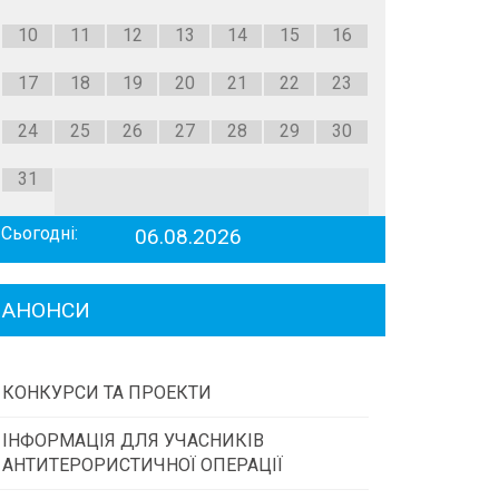
10
11
12
13
14
15
16
17
18
19
20
21
22
23
24
25
26
27
28
29
30
31
Сьогодні:
06.08.2026
АНОНСИ
КОНКУРСИ ТА ПРОЕКТИ
ІНФОРМАЦІЯ ДЛЯ УЧАСНИКІВ
Конкурс проектів та програм місцевого
АНТИТЕРОРИСТИЧНОЇ ОПЕРАЦІЇ
самоврядування