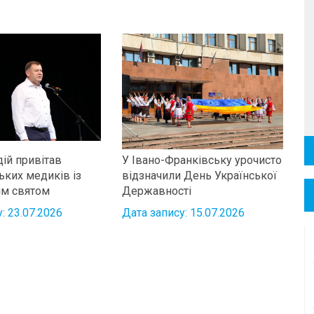
дій привітав
У Івано-Франківську урочисто
ьких медиків із
відзначили День Української
им святом
Державності
: 23.07.2026
Дата запису: 15.07.2026