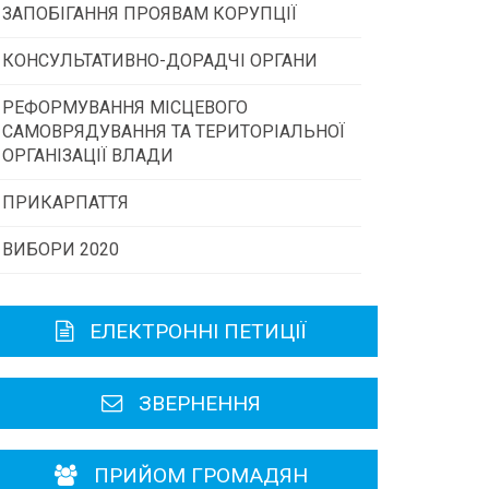
ЗАПОБІГАННЯ ПРОЯВАМ КОРУПЦІЇ
Конкурс інститутів громадянського
суспільства
КОНСУЛЬТАТИВНО-ДОРАДЧІ ОРГАНИ
РЕФОРМУВАННЯ МІСЦЕВОГО
Консультативна рада
Програми/конкурси МТД
САМОВРЯДУВАННЯ ТА ТЕРИТОРІАЛЬНОЇ
ОРГАНІЗАЦІЇ ВЛАДИ
Громадська рада
ПРИКАРПАТТЯ
ВИБОРИ 2020
Історична довідка
Карта області
ЕЛЕКТРОННІ ПЕТИЦІЇ
Районні, міські ради
ЗВЕРНЕННЯ
ПРИЙОМ ГРОМАДЯН