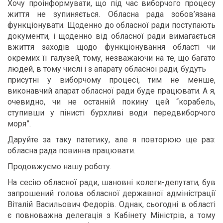
Хочу проінформувати, що під час виборчого процесу
життя не зупиняється. Обласна рада зобов’язана
функціонувати. Щоденно до обласної ради поступають
документи, і щоденно від обласної ради вимагається
вжиття заходів щодо функціонування області чи
окремих її галузей, тому, незважаючи на те, що багато
людей, в тому числі і з апарату обласної ради, будуть
присутні у виборчому процесі, тим не менше,
виконавчий апарат обласної ради буде працювати. А я,
очевидно, чи не останній покину цей “корабель,
ступивши у пінисті бурхливі води передвиборчого
моря”.
Даруйте за таку патетику, але я повторюю ще раз:
обласна рада повинна працювати.
Продовжуємо нашу роботу.
На сесію обласної ради, шановні колеги-депутати, був
запрошений голова обласної державної адміністрації
Віталій Васильович Федорів. Однак, сьогодні в області
є повноважна делегація з Кабінету Міністрів, а тому