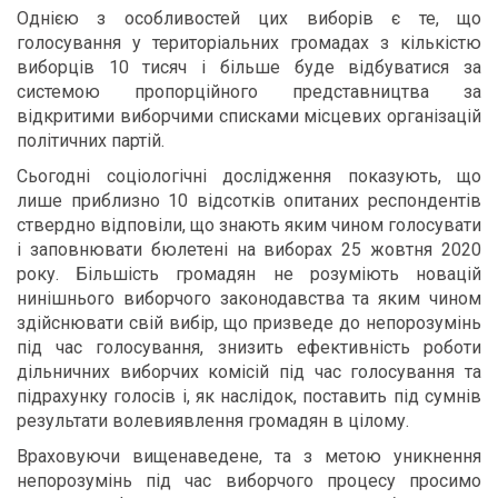
Однією з особливостей цих виборів є те, що
голосування у територіальних громадах з кількістю
виборців 10 тисяч і більше буде відбуватися за
системою пропорційного представництва за
відкритими виборчими списками місцевих організацій
політичних партій.
Сьогодні соціологічні дослідження показують, що
лише приблизно 10 відсотків опитаних респондентів
ствердно відповіли, що знають яким чином голосувати
і заповнювати бюлетені на виборах 25 жовтня 2020
року. Більшість громадян не розуміють новацій
нинішнього виборчого законодавства та яким чином
здійснювати свій вибір, що призведе до непорозумінь
під час голосування, знизить ефективність роботи
дільничних виборчих комісій під час голосування та
підрахунку голосів і, як наслідок, поставить під сумнів
результати волевиявлення громадян в цілому.
Враховуючи вищенаведене, та з метою уникнення
непорозумінь під час виборчого процесу просимо