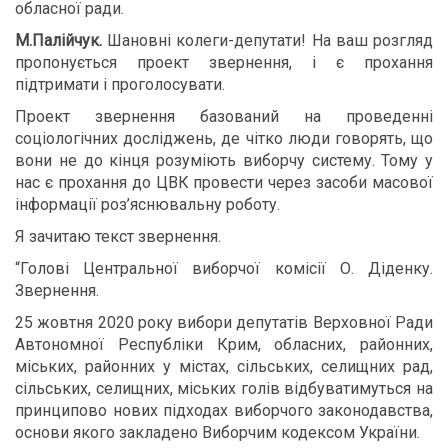
обласної ради.
М.Палійчук.
Шановні колеги-депутати! На ваш розгляд
пропонується проект звернення, і є прохання
підтримати і проголосувати.
Проект звернення базований на проведенні
соціологічних досліджень, де чітко люди говорять, що
вони не до кінця розуміють виборчу систему. Тому у
нас є прохання до ЦВК провести через засоби масової
інформації роз’яснювальну роботу.
Я зачитаю текст звернення.
“Голові Центральної виборчої комісії О. Діденку.
Звернення.
25 жовтня 2020 року вибори депутатів Верховної Ради
Автономної Республіки Крим, обласних, районних,
міських, районних у містах, сільських, селищних рад,
сільських, селищних, міських голів відбуватимуться на
принципово нових підходах виборчого законодавства,
основи якого закладено Виборчим кодексом України.