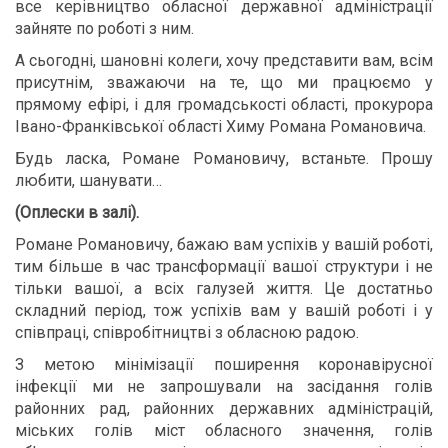
все керівництво обласної державної адміністрації
зайняте по роботі з ним.
А сьогодні, шановні колеги, хочу представити вам, всім
присутнім, зважаючи на те, що ми працюємо у
прямому ефірі, і для громадськості області, прокурора
Івано-Франківської області Химу Романа Романовича.
Будь ласка, Романе Романовичу, встаньте. Прошу
любити, шанувати…
(Оплески в залі).
Романе Романовичу, бажаю вам успіхів у вашій роботі,
тим більше в час трансформації вашої структури і не
тільки вашої, а всіх галузей життя. Це достатньо
складний період, тож успіхів вам у вашій роботі і у
співпраці, співробітництві з обласною радою.
З метою мінімізації поширення коронавірусної
інфекції ми не запрошували на засідання голів
районних рад, районних державних адміністрацій,
міських голів міст обласного значення, голів