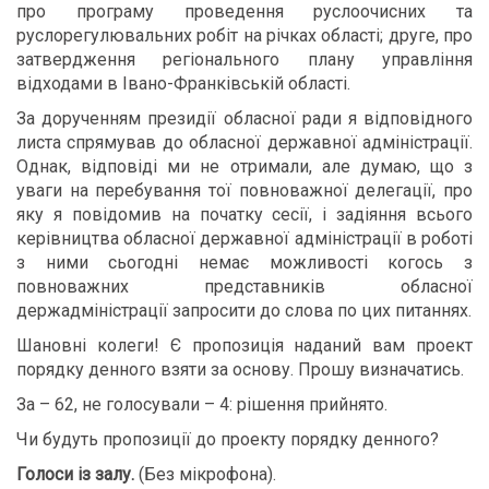
про програму проведення руслоочисних та
руслорегулювальних робіт на річках області; друге, про
затвердження регіонального плану управління
відходами в Івано-Франківській області.
За дорученням президії обласної ради я відповідного
листа спрямував до обласної державної адміністрації.
Однак, відповіді ми не отримали, але думаю, що з
уваги на перебування тої повноважної делегації, про
яку я повідомив на початку сесії, і задіяння всього
керівництва обласної державної адміністрації в роботі
з ними сьогодні немає можливості когось з
повноважних представників обласної
держадміністрації запросити до слова по цих питаннях.
Шановні колеги! Є пропозиція наданий вам проект
порядку денного взяти за основу. Прошу визначатись.
За – 62, не голосували – 4: рішення прийнято.
Чи будуть пропозиції до проекту порядку денного?
Голоси із залу.
(Без мікрофона).