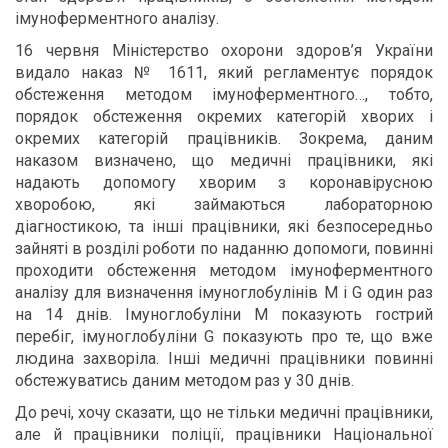
імуноферментного аналізу.
16 червня Міністерство охорони здоров’я України
видало наказ № 1611, який регламентує порядок
обстеження методом імуноферментного…, тобто,
порядок обстеження окремих категорій хворих і
окремих категорій працівників. Зокрема, даним
наказом визначено, що медичні працівники, які
надають допомогу хворим з коронавірусною
хворобою, які займаються лабораторною
діагностикою, та інші працівники, які безпосередньо
зайняті в розділі роботи по наданню допомоги, повинні
проходити обстеження методом імуноферментного
аналізу для визначення імуноглобулінів М і G один раз
на 14 днів. Імуноглобуліни М показують гострий
перебіг, імуноглобуліни G показують про те, що вже
людина захворіла. Інші медичні працівники повинні
обстежуватись даним методом раз у 30 днів.
До речі, хочу сказати, що не тільки медичні працівники,
але й працівники поліції, працівники Національної