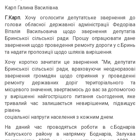
Карп Галина Василівна.
Г.Карп.
Хочу оголосити депутатське звернення до
голови обласної державної адміністрації Федоріва
Віталія Васильовича щодо звернення депутатів
Бринської сільської ради. Прошу опрацювати дане
звернення щодо проведення ремонту дороги у с.Бринь
та надати пропозиції щодо шляхів вирішення.
Хочу коротко зачитати це звернення. “Ми, депутати
Бринської сільської ради, враховуючи неодноразові
звернення громадян щодо сприяння у проведенні
ремонту державних доріг територіального та
місцевого значення, звертаємось до вас за допомогою
у вирішенні найгострішого питання сьогодення, яке
тривалий час залишається невирішеним, підвищує
рівень
соціальної напруги населення з кожним днем.
На даний час проводяться роботи в с.Боднарів
Калуського району в напрямку Боднарів, Залуква