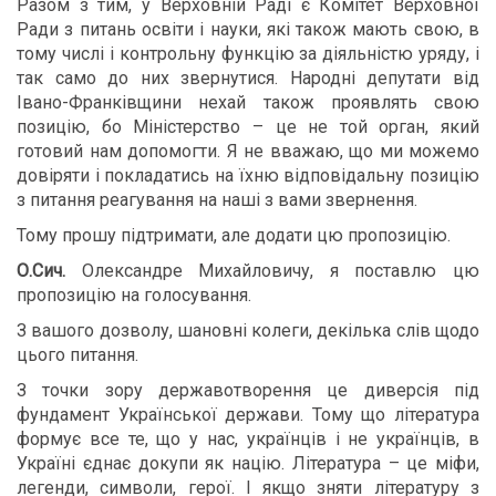
Разом з тим, у Верховній Раді є Комітет Верховної
Ради з питань освіти і науки, які також мають свою, в
тому числі і контрольну функцію за діяльністю уряду, і
так само до них звернутися. Народні депутати від
Івано-Франківщини нехай також проявлять свою
позицію, бо Міністерство – це не той орган, який
готовий нам допомогти. Я не вважаю, що ми можемо
довіряти і покладатись на їхню відповідальну позицію
з питання реагування на наші з вами звернення.
Тому прошу підтримати, але додати цю пропозицію.
О.Сич.
Олександре Михайловичу, я поставлю цю
пропозицію на голосування.
З вашого дозволу, шановні колеги, декілька слів щодо
цього питання.
З точки зору державотворення це диверсія під
фундамент Української держави. Тому що література
формує все те, що у нас, українців і не українців, в
Україні єднає докупи як націю. Література – це міфи,
легенди, символи, герої. І якщо зняти літературу з