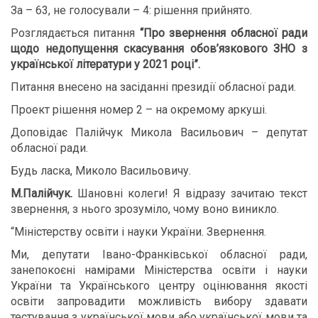
За – 63, не голосували – 4: рішення прийнято.
Розглядається питання
“Про звернення обласної ради
щодо недопущення скасування обов’язкового ЗНО з
української літератури у 2021 році”.
Питання внесено на засіданні президії обласної ради.
Проект рішення номер 2 – на окремому аркуші.
Доповідає Палійчук Микола Васильович – депутат
обласної ради.
Будь ласка, Миколо Васильовичу.
М.Палійчук.
Шановні колеги! Я відразу зачитаю текст
звернення, з нього зрозуміло, чому воно виникло.
“Міністерству освіти і науки України. Звернення.
Ми, депутати Івано-Франківської обласної ради,
занепокоєні намірами Міністерства освіти і науки
України та Українського центру оцінювання якості
освіти запровадити можливість вибору здавати
тестування з української мови або української мови та