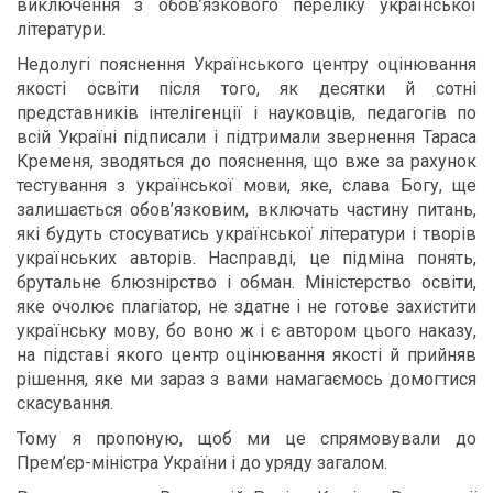
виключення з обов’язкового переліку української
літератури.
Недолугі пояснення Українського центру оцінювання
якості освіти після того, як десятки й сотні
представників інтелігенції і науковців, педагогів по
всій Україні підписали і підтримали звернення Тараса
Кременя, зводяться до пояснення, що вже за рахунок
тестування з української мови, яке, слава Богу, ще
залишається обов’язковим, включать частину питань,
які будуть стосуватись української літератури і творів
українських авторів. Насправді, це підміна понять,
брутальне блюзнірство і обман. Міністерство освіти,
яке очолює плагіатор, не здатне і не готове захистити
українську мову, бо воно ж і є автором цього наказу,
на підставі якого центр оцінювання якості й прийняв
рішення, яке ми зараз з вами намагаємось домогтися
скасування.
Тому я пропоную, щоб ми це спрямовували до
Прем’єр-міністра України і до уряду загалом.