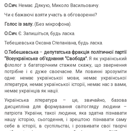
О.Сич.
Немає. Дякую, Миколо Васильовичу.
Чи є бажаючі взяти участь в обговоренні?
Голос із залу.
(Без мікрофона).
О.Сич.
Є. Запишіться, будь ласка.
Тебешевська Оксана Степанівна, будь ласка.
О.Тебешевська
–
депутатська фракція політичної партії
“Всеукраїнське об’єднання “Свобода”.
Я як український
філолог з багаторічним стажем скажу, що звернення
потрібне і є дуже своєчасне. Ми повинні зрозуміти
одне: немає української мови, немає української
літератури, немає української історії, немає нас з вами,
немає українців як нації.
Українська література – це, звичайно, базова
дисципліна для формування світогляду людини –
патріота України, такої людини, яка здатна пізнавати
нашу історію, сьогодення, і зрештою пізнавати саму
себе в історії, в суспільстві, і розвивати свої творчі