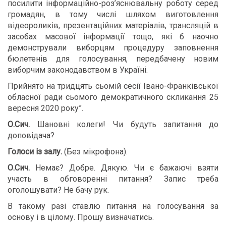
посилити інформаційно-роз’яснювальну роботу серед
громадян, в тому числі шляхом виготовлення
відеороликів, презентаційних матеріалів, трансляцій в
засобах масової інформації тощо, які б наочно
демонстрували виборцям процедуру заповнення
бюлетенів для голосування, передбачену новим
виборчим законодавством в Україні.
Прийнято на тридцять сьомій сесії Івано-Франківської
обласної ради сьомого демократичного скликання 25
вересня 2020 року”.
О.Сич.
Шановні колеги! Чи будуть запитання до
доповідача?
Голоси із залу.
(Без мікрофона).
О.Сич.
Немає? Добре. Дякую. Чи є бажаючі взяти
участь в обговоренні питання? Запис треба
оголошувати? Не бачу рук.
В такому разі ставлю питання на голосування за
основу і в цілому. Прошу визначатись.