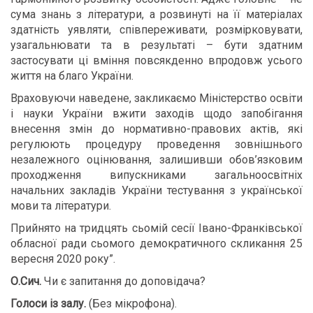
сума знань з літератури, а розвинуті на її матеріалах
здатність уявляти, співпереживати, розмірковувати,
узагальнювати та в результаті – бути здатним
застосувати ці вміння повсякденно впродовж усього
життя на благо України.
Враховуючи наведене, закликаємо Міністерство освіти
і науки України вжити заходів щодо запобігання
внесення змін до нормативно-правових актів, які
регулюють процедуру проведення зовнішнього
незалежного оцінювання, залишивши обов’язковим
проходження випускниками загальноосвітніх
начальних закладів України тестування з української
мови та літератури.
Прийнято на тридцять сьомій сесії Івано-Франківської
обласної ради сьомого демократичного скликання 25
вересня 2020 року”.
О.Сич.
Чи є запитання до доповідача?
Голоси із залу.
(Без мікрофона).