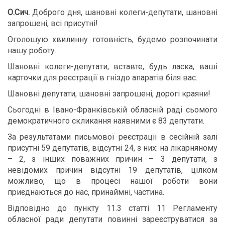
О.Сич.
Доброго дня, шановні колеги-депутати, шановні
запрошені, всі присутні!
Оголошую хвилинну готовність, будемо розпочинати
нашу роботу.
Шановні колеги-депутати, вставте, будь ласка, ваші
карточки для реєстрації в гніздо апаратів біля вас.
Шановні депутати, шановні запрошені, дорогі краяни!
Сьогодні в Івано-Франківській обласній раді сьомого
демократичного скликання наявними є 83 депутати.
За результатами письмової реєстрації в сесійній залі
присутні 59 депутатів, відсутні 24, з них: на лікарняному
– 2, з інших поважних причин – 3 депутати, з
невідомих причин відсутні 19 депутатів, цілком
можливо, що в процесі нашої роботи вони
приєднаються до нас, принаймні, частина.
Відповідно до пункту 11.3 статті 11 Регламенту
обласної ради депутати повинні зареєструватися за