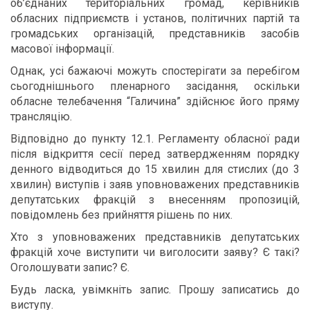
об’єднаних територіальних громад, керівників
обласних підприємств і установ, політичних партій та
громадських організацій, представників засобів
масової інформації.
Однак, усі бажаючі можуть спостерігати за перебігом
сьогоднішнього пленарного засідання, оскільки
обласне телебачення “Галичина” здійснює його пряму
трансляцію.
Відповідно до пункту 12.1. Регламенту обласної ради
після відкриття сесії перед затвердженням порядку
денного відводиться до 15 хвилин для стислих (до 3
хвилин) виступів і заяв уповноважених представників
депутатських фракцій з внесенням пропозицій,
повідомлень без прийняття рішень по них.
Хто з уповноважених представників депутатських
фракцій хоче виступити чи виголосити заяву? Є такі?
Оголошувати запис? Є.
Будь ласка, увімкніть запис. Прошу записатись до
виступу.