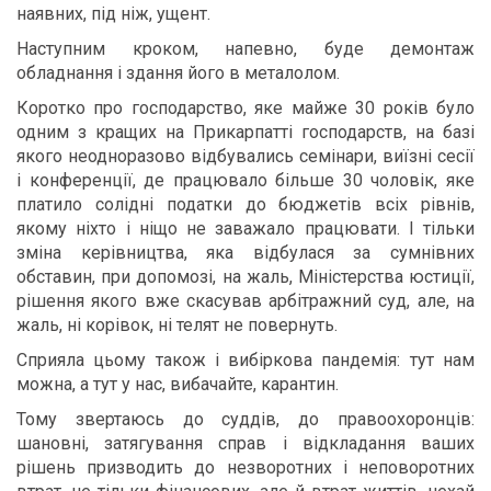
наявних, під ніж, ущент.
Наступним кроком, напевно, буде демонтаж
обладнання і здання його в металолом.
Коротко про господарство, яке майже 30 років було
одним з кращих на Прикарпатті господарств, на базі
якого неодноразово відбувались семінари, виїзні сесії
і конференції, де працювало більше 30 чоловік, яке
платило солідні податки до бюджетів всіх рівнів,
якому ніхто і ніщо не заважало працювати. І тільки
зміна керівництва, яка відбулася за сумнівних
обставин, при допомозі, на жаль, Міністерства юстиції,
рішення якого вже скасував арбітражний суд, але, на
жаль, ні корівок, ні телят не повернуть.
Сприяла цьому також і вибіркова пандемія: тут нам
можна, а тут у нас, вибачайте, карантин.
Тому звертаюсь до суддів, до правоохоронців:
шановні, затягування справ і відкладання ваших
рішень призводить до незворотних і неповоротних