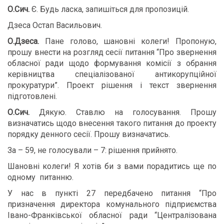
О.Сич.
Є. Будь ласка, запишіться для пропозицій.
Дзеса Остап Васильович.
О.Дзеса.
Пане голово, шановні колеги! Пропоную,
прошу внести на розгляд сесії питання “Про звернення
обласної ради щодо формування комісії з обрання
керівництва спеціалізованої антикорупційної
прокуратури”. Проект рішення і текст звернення
підготовлені.
О.Сич.
Дякую. Ставлю на голосування. Прошу
визначатись щодо внесення такого питання до проекту
порядку денного сесії. Прошу визначатись.
За – 59, не голосували – 7: рішення прийнято.
Шановні колеги! Я хотів би з вами порадитись ще по
одному питанню.
У нас в пункті 27 передбачено питання “Про
призначення директора комунального підприємства
Івано-Франківської обласної ради “Централізована