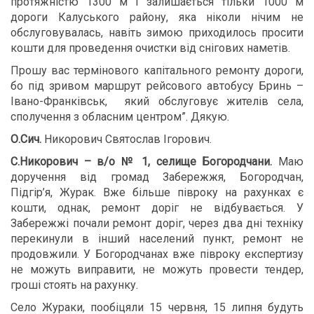
протяжністю 1300 м і залишається тільки 1000 м
дороги Калуського району, яка ніколи нічим не
обслуговувалась, навіть зимою приходилось просити
кошти для проведення очистки від снігових наметів.
Прошу вас термінового капітального ремонту дороги,
бо під зривом маршрут рейсового автобусу Бринь –
Івано-Франківськ, який обслуговує жителів села,
сполучення з обласним центром”. Дякую.
О.Сич.
Никорович Святослав Ігорович.
С.Никорович – в/о № 1, селище Богородчани.
Маю
доручення від громад Забережжя, Богородчан,
Підгір’я, Журак. Вже більше півроку на рахунках є
кошти, однак, ремонт доріг не відбувається. У
Забережжі почали ремонт доріг, через два дні техніку
перекинули в інший населений пункт, ремонт не
продовжили. У Богородчанах вже півроку експертизу
не можуть виправити, не можуть провести тендер,
гроші стоять на рахунку.
Село Жураки, пообіцяли 15 червня, 15 липня будуть