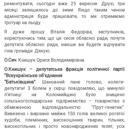
ремонтувати, сьогодні вже 25 вересня. Друзі, три
місяці залишилось до зими. Якщо таким чином
адміністрація буде працювати, то ми отримаємо
тротуар на льоду.
Я дуже прошу Віталія Федоріва, заступників,
користуючись тим, що це сесія обласної ради, почути
депутата обласної ради, інакше ви будете відчувати
гнів громади. Дякую.
О.Сич.
Книшук Орися Володимирівна.
О.Книшук – депутатська фракція політичної партії
“Всеукраїнське об’єднання
“Батьківщина”.
Шановний пане голово, колеги-
депутати! З болем у серці повідомляю, що минулої
п’ятниці на Коломийщині було знищено
сільськогосподарське підприємство – товариство з
обмеженою відповідальністю “Прут-генетик”.
Вивезено і вирізано майже 150 голів великої рогатої
худоби, племінних, високоцінних тварин, тільних,
високотільних і просто новонароджених телят, усіх