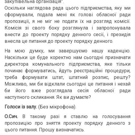
закупівельна організація”.
Оскільки наглядова рада цього підприємства, яку ми
сформували, подала мені як голові обласної ради
пропозиції, я не міг не подати їх на розгляд комісії.
Комісія зі свого боку розглянула і запропонувала
внести до проекту порядку денного сесії, і президія
внесла це питання до проекту порядку денного.
На мою думку, ми завершуємо нашу каденцію.
Наскільки це буде коректно нам сьогодні призначати
директора комунального підприємства, яке тільки
починає формуватись, йдуть реєстраційні процедури,
треба формувати штат, штатний розпис, решту?
Можливо, ми би відклали сьогодні це питання і нехай
би його вже розглядала сесія обласної ради
наступного скликання. Як ви думаєте?
Голоси із залу.
(Без мікрофона).
О.Сич.
В такому разі я ставлю на голосування
пропозицію про зняття проекту порядку денного з
цього питання. Прошу визначатись.