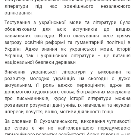
літератури під час зовнішнього незалежного
оцінювання.
Тестування з української мови та літератури було
обов’язковим для всіх вступників до вищих
навчальних закладів. Його скасування несе пряму
загрозу освітній реформі та гуманітарній політиці в
Україні. Адже знання як української мови, історії
України, так і української літератури – це питання
національної безпеки держави.
Значення української літератури у вихованні та
розвитку молодих українців на сьогодні є дуже
актуальним, її роль важко переоцінити, адже за
допомогою художнього слова, біографічних матеріалів
про письменників, курсу історії літератури можна
розвивати розумові дані учнів, їх навчальні та наукові
інтереси, почуття, волю, мотиви діяльності тощо.
За словами В. Сухомлинського, виховання чутливості
до слова є чи не найголовнішою передумовою
гармонійного розвитку особистості. Адже головне – не