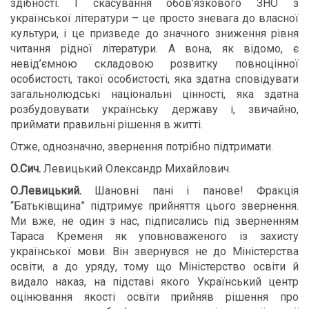
здібності. І скасування обов’язкового ЗНО з
української літератури – це просто зневага до власної
культури, і це призведе до значного зниження рівня
читання рідної літератури. А вона, як відомо, є
невід’ємною складовою розвитку повноцінної
особистості, такої особистості, яка здатна сповідувати
загальнолюдські національні цінності, яка здатна
розбудовувати українську державу і, звичайно,
приймати правильні рішення в житті.
Отже, однозначно, звернення потрібно підтримати.
О.Сич.
Левицький Олександр Михайлович.
О.Левицький.
Шановні пані і панове! Фракція
“Батьківщина” підтримує прийняття цього звернення.
Ми вже, не один з нас, підписались під зверненням
Тараса Кременя як уповноваженого із захисту
української мови. Він звернувся не до Міністерства
освіти, а до уряду, тому що Міністерство освіти й
видало наказ, на підставі якого Український центр
оцінювання якості освіти прийняв рішення про