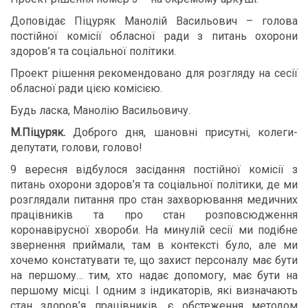
Доповідає Піцуряк Манолій Васильович – голова
постійної комісії обласної ради з питань охорони
здоров’я та соціальної політики.
Проект рішення рекомендовано для розгляду на сесії
обласної ради цією комісією.
Будь ласка, Манолію Васильовичу.
М.Піцуряк.
Доброго дня, шановні присутні, колеги-
депутати, голови, голово!
9 вересня відбулося засідання постійної комісії з
питань охорони здоров’я та соціальної політики, де ми
розглядали питання про стан захворювання медичних
працівників та про стан розповсюдження
коронавірусної хвороби. На минулій сесії ми подібне
звернення приймали, там в контексті було, але ми
хочемо констатувати те, що захист персоналу має бути
на першому… тим, хто надає допомогу, має бути на
першому місці. І одним з індикаторів, які визначають
стан здоров’я працівників, є обстеження методом