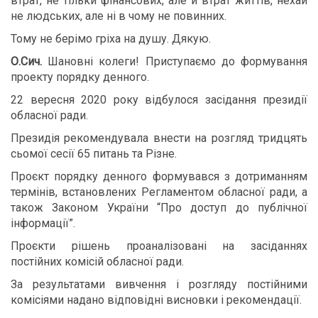
втрат, не тільки фінансових, але й втрат життів, нехай
не людських, але ні в чому не повинних.
Тому не берімо гріха на душу. Дякую.
О.Сич.
Шановні колеги! Приступаємо до формування
проекту порядку денного.
22 вересня 2020 року відбулося засідання президії
обласної ради.
Президія рекомендувала внести на розгляд тридцять
сьомої сесії 65 питань та Різне.
Проєкт порядку денного формувався з дотриманням
термінів, встановлених Регламентом обласної ради, а
також Законом України “Про доступ до публічної
інформації”.
Проєкти рішень проаналізовані на засіданнях
постійних комісій обласної ради.
За результатами вивчення і розгляду постійними
комісіями надано відповідні висновки і рекомендації.