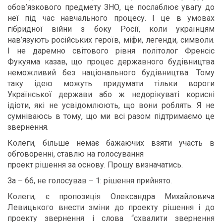
обов’язкового предмету ЗНО, це послаблює увагу до
неї під час навчального процесу. І це в умовах
гібридної війни з боку Росії, коли українцям
нав’язують російських героїв, міфи, легенди, символи.
І не даремно світового рівня політолог Френсіс
Фукуяма казав, що процес державного будівництва
неможливий без національного будівництва. Тому
таку ідею можуть придумати тільки вороги
Української держави або ж недорікуваті корисні
ідіоти, які не усвідомлюють, що вони роблять. Я не
сумніваюсь в тому, що ми всі разом підтримаємо це
звернення.
Колеги, більше немає бажаючих взяти участь в
обговоренні, ставлю на голосування
проект рішення за основу. Прошу визначатись.
За – 66, не голосував – 1: рішення прийнято.
Колеги, є пропозиція Олександра Михайловича
Левицького внести зміни до проекту рішення і до
проекту звернення і слова “схвалити звернення