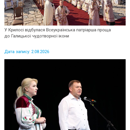
У Крилосі відбулася Всеукраїнська патріарша проща
до Галицької чудотворної ікони
Дата запису: 2.08.2026