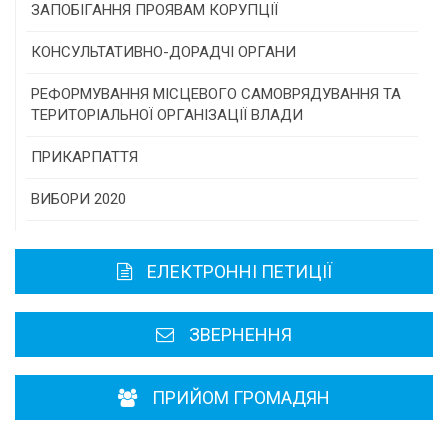
Конкурс інститутів громадянського суспільства
ЗАПОБІГАННЯ ПРОЯВАМ КОРУПЦІЇ
Програми/конкурси МТД
КОНСУЛЬТАТИВНО-ДОРАДЧІ ОРГАНИ
Консультативна рада
РЕФОРМУВАННЯ МІСЦЕВОГО САМОВРЯДУВАННЯ ТА
ТЕРИТОРІАЛЬНОЇ ОРГАНІЗАЦІЇ ВЛАДИ
Громадська рада
ПРИКАРПАТТЯ
Історична довідка
ВИБОРИ 2020
Карта області
ЕЛЕКТРОННІ ПЕТИЦІЇ
Районні, міські ради
ЗВЕРНЕННЯ
ПРИЙОМ ГРОМАДЯН