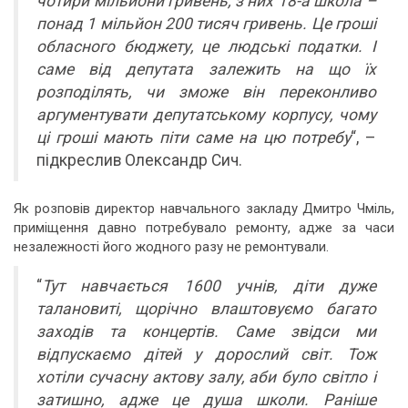
чотири мільйони гривень, з них 18-а школа –
понад 1 мільйон 200 тисяч гривень. Це гроші
обласного бюджету, це людські податки. І
саме від депутата залежить на що їх
розподілять, чи зможе він переконливо
аргументувати депутатському корпусу, чому
ці гроші мають піти саме на цю потребу
“, –
підкреслив Олександр Сич.
Як розповів директор навчального закладу Дмитро Чміль,
приміщення давно потребувало ремонту, адже за часи
незалежності його жодного разу не ремонтували.
“
Тут навчається 1600 учнів, діти дуже
талановиті, щорічно влаштовуємо багато
заходів та концертів. Саме звідси ми
відпускаємо дітей у дорослий світ. Тож
хотіли сучасну актову залу, аби було світло і
затишно, адже це душа школи. Раніше