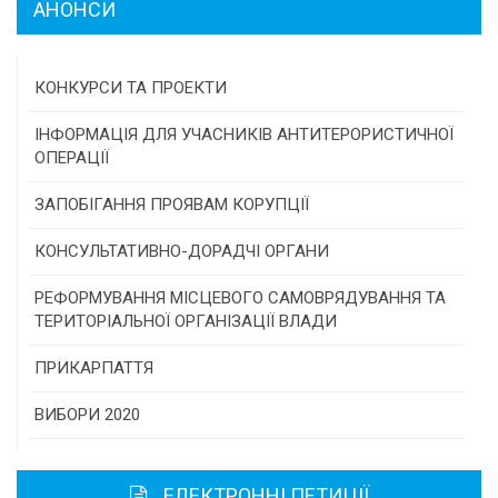
АНОНСИ
КОНКУРСИ ТА ПРОЕКТИ
Конкурс проектів та програм місцевого
ІНФОРМАЦІЯ ДЛЯ УЧАСНИКІВ АНТИТЕРОРИСТИЧНОЇ
самоврядування
ОПЕРАЦІЇ
Конкурс інститутів громадянського суспільства
ЗАПОБІГАННЯ ПРОЯВАМ КОРУПЦІЇ
Програми/конкурси МТД
КОНСУЛЬТАТИВНО-ДОРАДЧІ ОРГАНИ
Консультативна рада
РЕФОРМУВАННЯ МІСЦЕВОГО САМОВРЯДУВАННЯ ТА
ТЕРИТОРІАЛЬНОЇ ОРГАНІЗАЦІЇ ВЛАДИ
Громадська рада
ПРИКАРПАТТЯ
Історична довідка
ВИБОРИ 2020
Карта області
ЕЛЕКТРОННІ ПЕТИЦІЇ