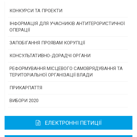
КОНКУРСИ ТА ПРОЕКТИ
Конкурс проектів та програм місцевого
ІНФОРМАЦІЯ ДЛЯ УЧАСНИКІВ АНТИТЕРОРИСТИЧНОЇ
самоврядування
ОПЕРАЦІЇ
Конкурс інститутів громадянського суспільства
ЗАПОБІГАННЯ ПРОЯВАМ КОРУПЦІЇ
Програми/конкурси МТД
КОНСУЛЬТАТИВНО-ДОРАДЧІ ОРГАНИ
Консультативна рада
РЕФОРМУВАННЯ МІСЦЕВОГО САМОВРЯДУВАННЯ ТА
ТЕРИТОРІАЛЬНОЇ ОРГАНІЗАЦІЇ ВЛАДИ
Громадська рада
ПРИКАРПАТТЯ
Історична довідка
ВИБОРИ 2020
Карта області
ЕЛЕКТРОННІ ПЕТИЦІЇ
Районні, міські ради