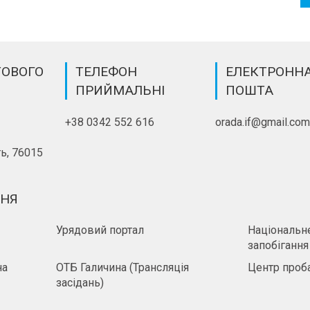
ТОВОГО
ТЕЛЕФОН
ЕЛЕКТРОНН
ПРИЙМАЛЬНІ
ПОШТА
+38 0342 552 616
orada.if@gmail.co
ь, 76015
ННЯ
Урядовий портал
Національне
запобігання
на
ОТБ Галичина (Трансляція
Центр проба
засідань)