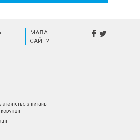
А
МАПА
САЙТУ
m
 агентство з питань
 корупції
ції