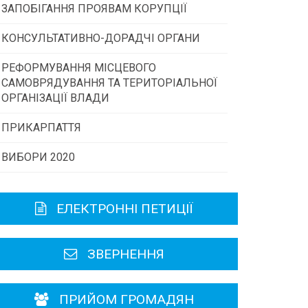
ЗАПОБІГАННЯ ПРОЯВАМ КОРУПЦІЇ
Конкурс інститутів громадянського
суспільства
КОНСУЛЬТАТИВНО-ДОРАДЧІ ОРГАНИ
РЕФОРМУВАННЯ МІСЦЕВОГО
Консультативна рада
Програми/конкурси МТД
САМОВРЯДУВАННЯ ТА ТЕРИТОРІАЛЬНОЇ
ОРГАНІЗАЦІЇ ВЛАДИ
Громадська рада
ПРИКАРПАТТЯ
ВИБОРИ 2020
Історична довідка
Карта області
ЕЛЕКТРОННІ ПЕТИЦІЇ
Районні, міські ради
ЗВЕРНЕННЯ
ПРИЙОМ ГРОМАДЯН