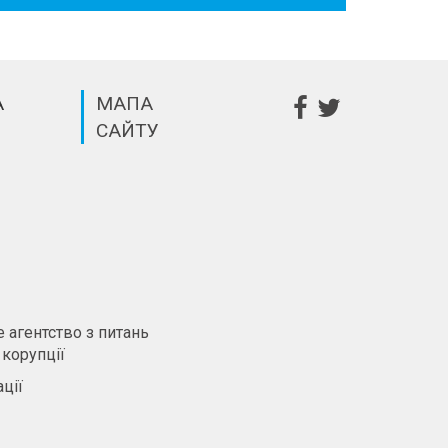
А
МАПА
САЙТУ
m
 агентство з питань
 корупції
ції