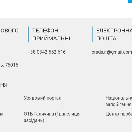
ТОВОГО
ТЕЛЕФОН
ЕЛЕКТРОНН
ПРИЙМАЛЬНІ
ПОШТА
+38 0342 552 616
orada.if@gmail.co
ь, 76015
ННЯ
Урядовий портал
Національне
запобігання
на
ОТБ Галичина (Трансляція
Центр проба
засідань)