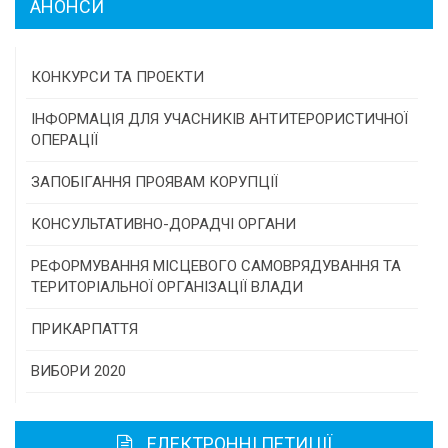
АНОНСИ
КОНКУРСИ ТА ПРОЕКТИ
Конкурс проектів та програм місцевого
ІНФОРМАЦІЯ ДЛЯ УЧАСНИКІВ АНТИТЕРОРИСТИЧНОЇ
самоврядування
ОПЕРАЦІЇ
Конкурс інститутів громадянського суспільства
ЗАПОБІГАННЯ ПРОЯВАМ КОРУПЦІЇ
Програми/конкурси МТД
КОНСУЛЬТАТИВНО-ДОРАДЧІ ОРГАНИ
Консультативна рада
РЕФОРМУВАННЯ МІСЦЕВОГО САМОВРЯДУВАННЯ ТА
ТЕРИТОРІАЛЬНОЇ ОРГАНІЗАЦІЇ ВЛАДИ
Громадська рада
ПРИКАРПАТТЯ
Історична довідка
ВИБОРИ 2020
Карта області
ЕЛЕКТРОННІ ПЕТИЦІЇ