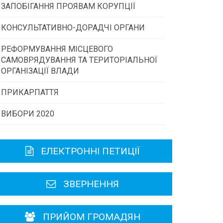
ЗАПОБІГАННЯ ПРОЯВАМ КОРУПЦІЇ
Конкурс інститутів громадянського
суспільства
КОНСУЛЬТАТИВНО-ДОРАДЧІ ОРГАНИ
РЕФОРМУВАННЯ МІСЦЕВОГО
Консультативна рада
Програми/конкурси МТД
САМОВРЯДУВАННЯ ТА ТЕРИТОРІАЛЬНОЇ
ОРГАНІЗАЦІЇ ВЛАДИ
Громадська рада
ПРИКАРПАТТЯ
ВИБОРИ 2020
Історична довідка
Карта області
ЕЛЕКТРОННІ ПЕТИЦІЇ
Районні, міські ради
ЗВЕРНЕННЯ
ПРИЙОМ ГРОМАДЯН