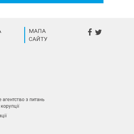
А
МАПА
САЙТУ
m
 агентство з питань
 корупції
ції