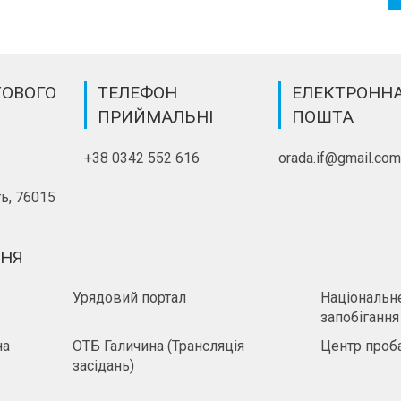
ТОВОГО
ТЕЛЕФОН
ЕЛЕКТРОНН
ПРИЙМАЛЬНІ
ПОШТА
+38 0342 552 616
orada.if@gmail.co
ь, 76015
ННЯ
Урядовий портал
Національне
запобігання
на
ОТБ Галичина (Трансляція
Центр проба
засідань)