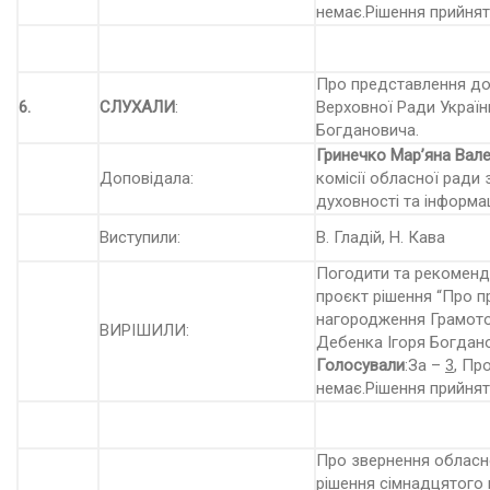
немає.Рішення прийнят
Про представлення д
6.
СЛУХАЛИ
:
Верховної Ради Україн
Богдановича.
Гринечко Мар’яна Вале
Доповідала:
комісії обласної ради 
духовності та інформац
Виступили:
В. Гладій, Н. Кава
Погодити та рекоменду
проєкт рішення “Про 
нагородження Грамото
ВИРІШИЛИ:
Дебенка Ігоря Богдано
Голосували
:За –
3
, Пр
немає.Рішення прийнят
Про звернення обласн
рішення сімнадцятого