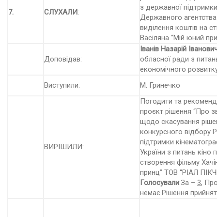
з державної підтримки
7.
СЛУХАЛИ
:
Державного агентства 
виділення коштів на с
Васіляна “Мій юний пр
Іванів Назарій Іванови
Доповідав:
обласної ради з питан
економічного розвитку
Виступили:
М. Гринечко
Погодити та рекоменду
проєкт рішення “Про з
щодо скасування ріше
конкурсного відбору 
підтримки кінематогра
ВИРІШИЛИ:
України з питань кіно 
створення фільму Хачі
принц” ТОВ “РІАЛ ПІКЧ
Голосували
:За –
3
, Пр
немає.Рішення прийнят