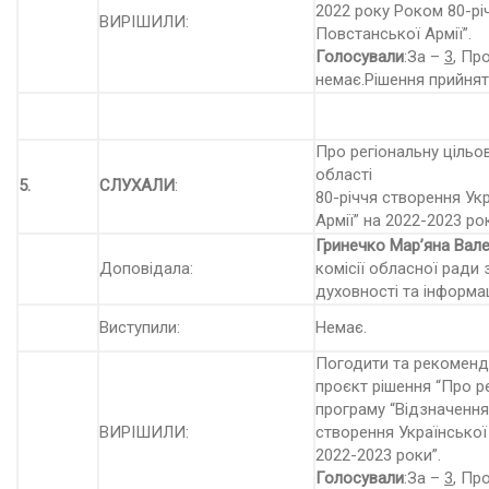
2022 року Роком 80-рі
ВИРІШИЛИ:
Повстанської Армії”.
Голосували
:За –
3
, Пр
немає.Рішення прийнят
Про регіональну цільо
області
5.
СЛУХАЛИ
:
80-річчя створення Ук
Армії” на 2022-2023 ро
Гринечко Мар’яна Вале
Доповідала:
комісії обласної ради 
духовності та інформац
Виступили:
Немає.
Погодити та рекоменду
проєкт рішення “Про р
програму “Відзначення 
ВИРІШИЛИ:
створення Української
2022-2023 роки”.
Голосували
:За –
3
, Пр