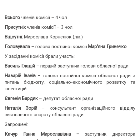
Всього
членів комісії – 4 чол.
Присутніх
членів комісії – 3 чол.
Відсутні:
Мирослава Корнелюк (лік.)
Головувала
– голова постійної комісії
Мар
‘
яна Гринечко
У засіданні комісії брали участь:
Василь Гладій
– перший заступник голови обласної ради
Назарій Іванів
– голова постійної комісії обласної ради з
питань бюджету, соціально-економічного розвитку та
інвестицій
Євгенія Бардяк
– депутат обласної ради
Наталія Зорій
– консультант організаційного відділу
виконавчого апарату обласної ради
Запрошені:
Качур Ганна Мирославівна –
заступник директора