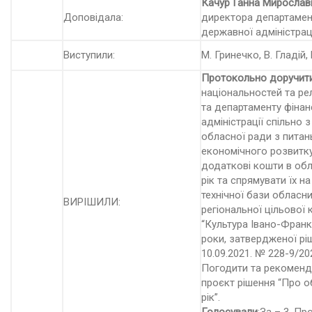
Качур Ганна Мирослав
Доповідала:
директора департамент
державної адміністрац
Виступили:
М. Гринечко, В. Гладій
Протокольно доручит
національностей та рел
та департаменту фінан
адміністрації спільно 
обласної ради з питан
економічного розвитку
додаткові кошти в об
рік та спрямувати їх н
технічної бази обласни
ВИРІШИЛИ:
регіональної цільової
“Культура Івано-Франк
роки, затвердженої рі
10.09.2021. № 228-9/20
Погодити та рекоменду
проєкт рішення “Про 
рік”.