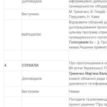
Доповідала:
інформаційної діяльнос
громадськістю облдер
М. Гринечко, В. Гладій, 
Виступили:
Перцович, Н. Кава
Відправити обласній де
доопрацювання проєкт
цільову програму спри
ВИРІШИЛИ:
громадянського суспіл
Голосували
:За –
3
, Пр
немає.Рішення прийнят
Про проголошення в о
4.
СЛУХАЛИ
:
80-річчя Української П
Гринечко Мар’яна Вале
Доповідала:
комісії обласної ради 
духовності та інформац
Виступили:
Немає.
Погодити та рекоменду
проєкт рішення “Про п