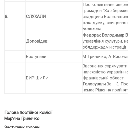
Про колективне зверне
громадян “За збережен
8.
СЛУХАЛИ
:
спадщини Болехівщини
їхню думку, знищення 
Болехова.
Федорак Володимир 
Доповідав:
управління культури, н
облдержадміністрації
Виступили:
М. Гринечко, А. Височа
Звернення спрямувати
належністю управлінню
ВИРІШИЛИ:
Франківській області.
Голосували
:За –
3
, Пр
немає.Рішення прийнят
Голова постійної комісії
Мар’яна Гринечко
Заступник голови