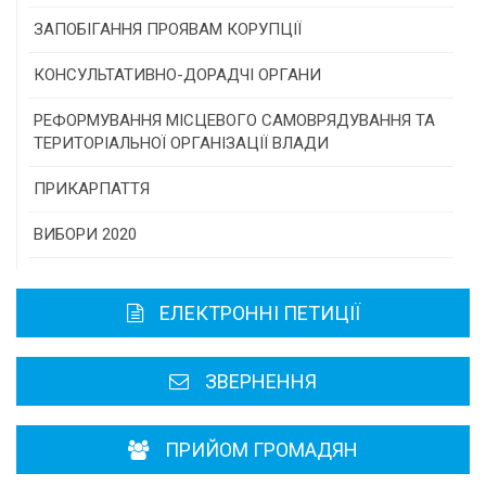
Конкурс інститутів громадянського суспільства
ЗАПОБІГАННЯ ПРОЯВАМ КОРУПЦІЇ
Програми/конкурси МТД
КОНСУЛЬТАТИВНО-ДОРАДЧІ ОРГАНИ
Консультативна рада
РЕФОРМУВАННЯ МІСЦЕВОГО САМОВРЯДУВАННЯ ТА
ТЕРИТОРІАЛЬНОЇ ОРГАНІЗАЦІЇ ВЛАДИ
Громадська рада
ПРИКАРПАТТЯ
Історична довідка
ВИБОРИ 2020
Карта області
ЕЛЕКТРОННІ ПЕТИЦІЇ
Районні, міські ради
ЗВЕРНЕННЯ
ПРИЙОМ ГРОМАДЯН