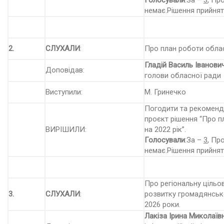
Голосували
:За –
3
, Пр
немає.Рішення прийнят
2.
СЛУХАЛИ
:
Про план роботи облас
Гладій Василь Іванови
Доповідав:
голови обласної ради
Виступили:
М. Гринечко
Погодити та рекоменду
проєкт рішення “Про п
ВИРІШИЛИ:
на 2022 рік”.
Голосували
:За –
3
, Пр
немає.Рішення прийнят
Про регіональну цільо
3.
СЛУХАЛИ
:
розвитку громадянсько
2026 роки.
Лакіза Ірина Миколаїв