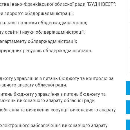
тва Івано-Франківської обласної ради “БУДІНВЕСТ”;
и здоров’я облдержадміністрації;
іальної політики облдержадміністрації;
у освіти і науки облдержадміністрації;
епартаменту облдержадміністрації;
 природних ресурсів облдержадміністрації.
юджету управління з питань бюджету та контролю за
вчого апарату обласної ради;
 питань бюджету управління з питань бюджету та
ажень виконавчого апарату обласної ради;
побігання та виявлення корупції виконавчого апарату
 електронного забезпечення виконавчого апарату