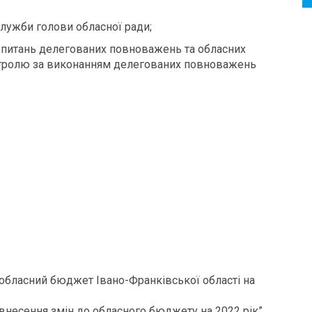
служби голови обласної ради;
з питань делегованих повноважень та обласних
нтролю за виконанням делегованих повноважень
 обласний бюджет Івано-Франківської області на
внесення змін до обласного бюджету на 2022 рік”.