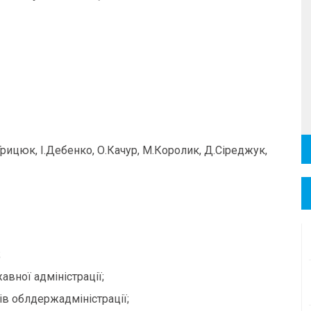
Грицюк, І.Дебенко, О.Качур, М.Королик, Д.Сіреджук,
;
авної адміністрації;
ів облдержадміністрації;