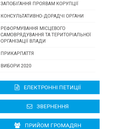
ЗАПОБІГАННЯ ПРОЯВАМ КОРУПЦІЇ
Конкурс інститутів громадянського
суспільства
КОНСУЛЬТАТИВНО-ДОРАДЧІ ОРГАНИ
РЕФОРМУВАННЯ МІСЦЕВОГО
Консультативна рада
Програми/конкурси МТД
САМОВРЯДУВАННЯ ТА ТЕРИТОРІАЛЬНОЇ
ОРГАНІЗАЦІЇ ВЛАДИ
Громадська рада
ПРИКАРПАТТЯ
ВИБОРИ 2020
Історична довідка
Карта області
ЕЛЕКТРОННІ ПЕТИЦІЇ
Районні, міські ради
ЗВЕРНЕННЯ
ПРИЙОМ ГРОМАДЯН