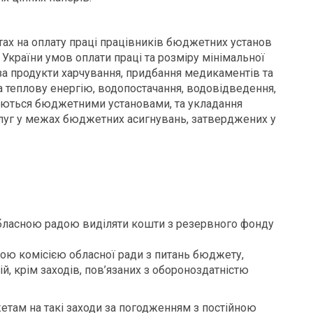
ах на оплату праці працівників бюджетних установ
України умов оплати праці та розміру мінімальної
 за продукти харчування, придбання медикаментів та
та теплову енергію, водопостачання, водовідведення,
иваються бюджетними установами, та укладання
луг у межах бюджетних асигнувань, затверджених у
 обласною радою виділяти кошти з резервного фонду
ною комісією обласної ради з питань бюджету,
й, крім заходів, пов’язаних з обороноздатністю
там на такі заходи за погодженням з постійною