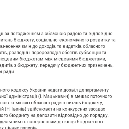
ції за погодженням з обласною радою та відповідно
 питань бюджету, соціально-економічного розвитку та
 внесення змін до доходів та видатків обласного
, розподіл і перерозподіл обсягів субвенцій та
 місцевим бюджетам між місцевими бюджетами,
едитів з бюджету, передачу бюджетних призначень,
ї ради.
ного кодексу України надати дозвіл департаменту
ної адміністрації (І. Мацькевич) в межах поточного
ною комісією обласної ради з питань бюджету,
й (Н. Іванів) здійснювати на конкурсних засадах
ого бюджету на депозити відповідно до порядку,
 подальшим їх поверненням до кінця бюджетного
х цінних паперів.