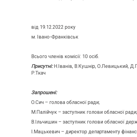
від 19.12.2022 року
м. Івано-Франківськ
Всього членів комісії: 10 осіб.
Присутні:
Н.Іванів, В.Кушнір, О.Левицький, Д.
Р.Ткач
Запрошені:
О.Сич – голова обласної ради;
М.Палійчук – заступник голови обласної ради
В.Ільчишин – заступник голови обласної держ
І.Мацькевич – директор департаменту фінанс