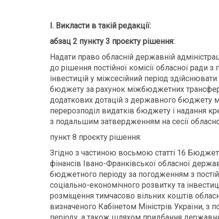
І. Викласти в такій редакції:
абзац 2 пункту 3 проєкту рішення:
Надати право обласній державній адміністра
до рішення постійної комісії обласної ради з
інвестицій у міжсесійний період здійснювати
бюджету за рахунок міжбюджетних трансфертів
додаткових дотацій з державного бюджету
перерозподіл видатків бюджету і надання кр
з подальшим затвердженням на сесії обласно
пункт 8 проєкту рішення:
Згідно з частиною восьмою статті 16 Бюджет
фінансів Івано-Франківської обласної держав
бюджетного періоду за погодженням з постій
соціально-економічного розвитку та інвестиці
розміщення тимчасово вільних коштів обласн
визначеного Кабінетом Міністрів України, з
періоду, а також шляхом придбання державни