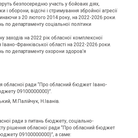
 беруть безпосередню участь у бойових діях,
и і оборони, відсічі і стримування збройної агресії
инаючи з 20 лютого 2014 року, на 2022-2026 роки.
 по департаменту соціальної політики
у заходів на 2022 рік обласної комплексної
 Івано-Франківської області на 2022-2026 роки.
ь по департаменту охорони здоров’я
я обласної ради “Про обласний бюджет Івано-
бюджету 09100000000)”.
ький, М.Палійчук, Н.Іванів.
ласної ради з питань бюджету, соціально-
єкту рішення обласної ради “Про обласний бюджет
бюджету 09100000000)”, а саме: