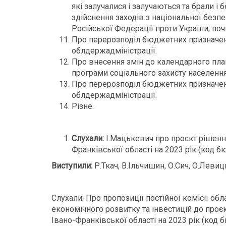
які залучалися і залучаються та брали і
здійснення заходів з національної безпек
Російської Федерації проти України, поч
Про перерозподіл бюджетних призначень
облдержадміністрації.
Про внесення змін до календарного план
програми соціального захисту населення
Про перерозподіл бюджетних призначен
облдержадміністрації.
Різне.
Слухали:
І.Мацькевич про проєкт рішенн
Франківської області на 2023 рік (код 
Виступили:
Р.Ткач, В.Ільчишин, О.Сич, О.Левиц
Слухали: Про пропозиції постійної комісії об
економічного розвитку та інвестицій до про
Івано-Франківської області на 2023 рік (код 