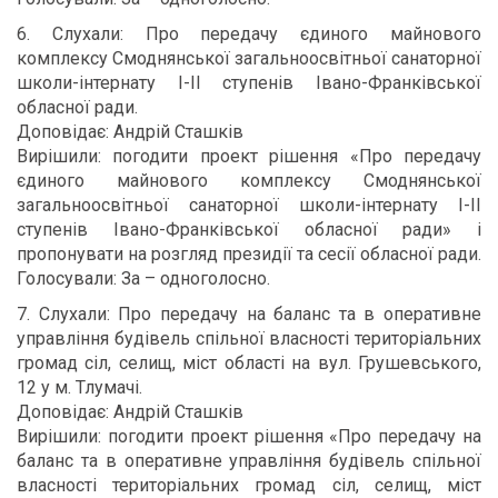
6. Слухали: Про передачу єдиного майнового
комплексу Смоднянської загальноосвітньої санаторної
школи-інтернату I-II ступенів Івано-Франківської
обласної ради.
Доповідає: Андрій Сташків
Вирішили: погодити проект рішення «Про передачу
єдиного майнового комплексу Смоднянської
загальноосвітньої санаторної школи-інтернату I-II
ступенів Івано-Франківської обласної ради» і
пропонувати на розгляд президії та сесії обласної ради.
Голосували: За – одноголосно.
7. Слухали: Про передачу на баланс та в оперативне
управління будівель спільної власності територіальних
громад сіл, селищ, міст області на вул. Грушевського,
12 у м. Тлумачі.
Доповідає: Андрій Сташків
Вирішили: погодити проект рішення «Про передачу на
баланс та в оперативне управління будівель спільної
власності територіальних громад сіл, селищ, міст