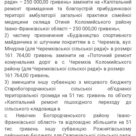
ради» – 250 000,00 гривень» замінити на «Капітальний
ремонт приміщення та благоустрій прибудинкової
території амбулаторії загальної практики сімейної
медицини селища Отинія Коломийського району
Івано-Франківської області – 250 000,00 гривень»;
2) частину призначення «Будівництво спортивного
майданчика зі штучним покриттям в с. Черемхів, вул.
Мічуріна (для Черемхівської сільської ради)» в розмірі
161 764,00 гривень замінити на «Поточний ремонт
комунальних доріг в с. Черемхів Коломийського
району (для Черемхівської сільскої ради)» в розмірі
161 764,00 гривень;
3) зменшити іншу субвенцію з місцевого бюджету
Старобогородчанської сільської об’єднаної
територіальної громади на 51 тис. гривень по об’єкту
«Капітальний ремонт пішохідного переходу до
сільського кладовища в
с. Нивочин Богородчанського району Івано-
Франківської області» та відповідно збільшити на 51
тис. гривень іншу субвенцію Рожнятівському
районному бюджету для Сваричівської сільської ради,