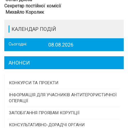
Секретар постійної комісії
Михайло Королик
КАЛЕНДАР ПОДІЙ
Сьогодні:
08.08.2026
АНОНСИ
КОНКУРСИ ТА ПРОЕКТИ
Конкурс проектів та програм місцевого
ІНФОРМАЦІЯ ДЛЯ УЧАСНИКІВ АНТИТЕРОРИСТИЧНОЇ
самоврядування
ОПЕРАЦІЇ
Конкурс інститутів громадянського суспільства
ЗАПОБІГАННЯ ПРОЯВАМ КОРУПЦІЇ
Програми/конкурси МТД
КОНСУЛЬТАТИВНО-ДОРАДЧІ ОРГАНИ