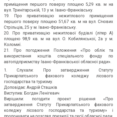
приміщення першого поверху площею 5,29 кв. м на
вул. Тринітарській, 13 у м. Івано-Франківську.
19. Про приватизацію нежитлового приміщення
першого поверху площею 51,67 кв. м на вул. Січових
Стрільців, 25 у м. Івано-Франківську.
20. Про приватизацію нежитлової будівлі (літер А)
площею 98,9 кв. м на вул. О. Кобилянської, 2а у м.
Коломиї.
21. Про погодження Положення «Про облік та
використання коштів спеціального фонду по
автопідприємству Івано-Франківської обласної ради».
1. Слухали: Про затвердження Статуту
Прикарпатського фахового коледжу лісового
господарства та туризму.
Доповідає: Андрій Сташків
Виступив: Богдан Ленігевич
Вирішили: погодити проект рішення «Про
затвердження Статуту Прикарпатського фахового
коледжу лісового господарства та туризму» і
пропонувати на розгляд президії та сесії обласної ради.