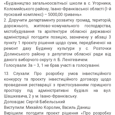
«Будівництво загальноосвітньої школи в с. Угорники,
Коломийського району, Івано-Франківської області (I-й
пусковий комплекс) – 5000,00 гривень».
2. Доручити департаменту розвитку громад, територій,
дорожнього, житлово-комунального господарства,
містобудування та архітектури обласної державної
адміністрації погодити позицію, зазначену у абзаці 3
пункту 1 проєкту рішення щодо суми, передбаченої на
ремонт даху Будинку культури у с. Розточки
Долинського району з депутатом обласної ради від
даного виборчого округу п. Б. Ленігевичем.
Голосували: За – 3, 1 не брав участі в голосуванні.
13. Слухали: Про розробку умов інвестиційного
конкурсу та проєкту інвестиційного договору щодо
проведення реставрації з пристосуванням горищного
простору під адміністративні будівлі на вул.
Шашкевича, 2 у м. Івано-Франківську.
Доповідає: Сергій Бабельський
Виступили: Михайло Королик, Василь Даниш
Вирішили: погодити проект рішення «Про розробку