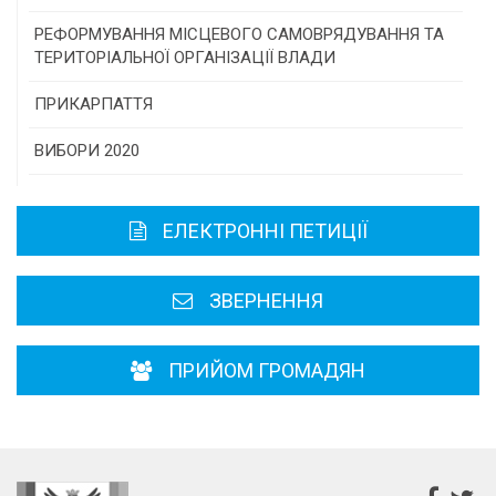
Консультативна рада
РЕФОРМУВАННЯ МІСЦЕВОГО САМОВРЯДУВАННЯ ТА
ТЕРИТОРІАЛЬНОЇ ОРГАНІЗАЦІЇ ВЛАДИ
Громадська рада
ПРИКАРПАТТЯ
Історична довідка
ВИБОРИ 2020
Карта області
ЕЛЕКТРОННІ ПЕТИЦІЇ
Районні, міські ради
ЗВЕРНЕННЯ
ПРИЙОМ ГРОМАДЯН