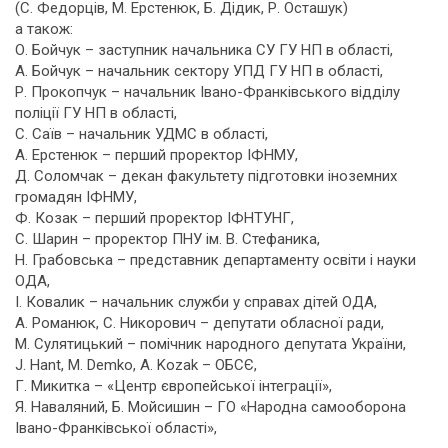
(С. Федорців, М. Ерстенюк, Б. Дідик, Р. Осташук)
а також:
О. Бойчук – заступник начальника СУ ГУ НП в області,
А. Бойчук – начальник сектору УПД ГУ НП в області,
Р. Прокопчук – начальник Івано-Франківського відділу
поліції ГУ НП в області,
С. Саїв – начальник УДМС в області,
А. Ерстенюк – перший проректор ІФНМУ,
Д. Соломчак – декан факультету підготовки іноземних
громадян ІФНМУ,
Ф. Козак – перший проректор ІФНТУНГ,
С. Шарин – проректор ПНУ ім. В. Стефаника,
Н. Грабовська – представник департаменту освіти і науки
ОДА,
І. Ковалик – начальник служби у справах дітей ОДА,
А. Романюк, С. Никорович – депутати обласної ради,
М. Сулятицький – помічник народного депутата України,
J. Hant, M. Demko, A. Kozak – ОБСЄ,
Г. Микитка – «Центр європейської інтеграції»,
Я. Наваляний, Б. Мойсишин – ГО «Народна самооборона
Івано-Франківської області»,