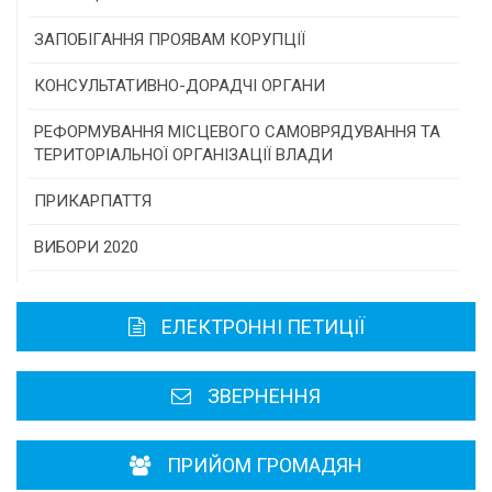
Конкурс інститутів громадянського суспільства
ЗАПОБІГАННЯ ПРОЯВАМ КОРУПЦІЇ
Програми/конкурси МТД
КОНСУЛЬТАТИВНО-ДОРАДЧІ ОРГАНИ
Консультативна рада
РЕФОРМУВАННЯ МІСЦЕВОГО САМОВРЯДУВАННЯ ТА
ТЕРИТОРІАЛЬНОЇ ОРГАНІЗАЦІЇ ВЛАДИ
Громадська рада
ПРИКАРПАТТЯ
Історична довідка
ВИБОРИ 2020
Карта області
ЕЛЕКТРОННІ ПЕТИЦІЇ
Районні, міські ради
ЗВЕРНЕННЯ
ПРИЙОМ ГРОМАДЯН