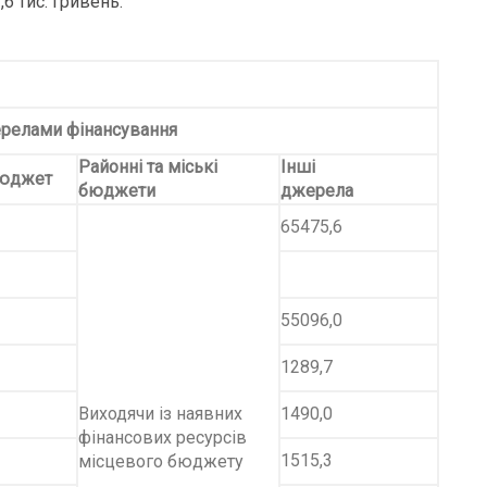
6 тис. гривень.
жерелами фінансування
Районні та міські
Інші
бюджет
бюджети
джерела
65475,6
55096,0
1289,7
Виходячи із наявних
1490,0
фінансових ресурсів
1515,3
місцевого бюджету