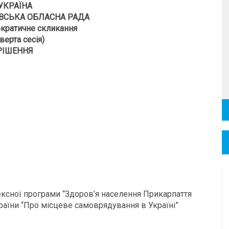
УКРАЇНА
ВСЬКА ОБЛАСНА РАДА
кратичне скликання
верта сесія)
РІШЕННЯ
ксної програми “Здоров’я населення Прикарпаття
країни “Про місцеве самоврядування в Україні”