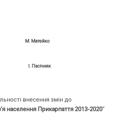
трації
М. Матейко
ністрації
І. Пасічняк
льності внесення змін до
’я населення Прикарпаття 2013-2020
“