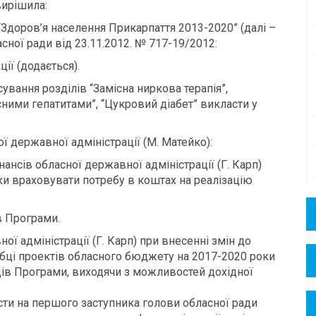
ирішила:
Здоров’я населення Прикарпаття 2013-2020” (далі –
ної ради від 23.11.2012. № 717-19/2012:
ії (додається).
сування розділів “Замісна ниркова терапія”,
ними гепатитами”, “Цукровий діабет” викласти у
 державної адміністрації (М. Матейко):
нансів обласної державної адміністрації (Г. Карп)
оки враховувати потребу в коштах на реалізацію
в Програми.
ї адміністрації (Г. Карп) при внесенні змін до
обці проектів обласного бюджету на 2017-2020 роки
ів Програми, виходячи з можливостей дохідної
ти на першого заступника голови обласної ради