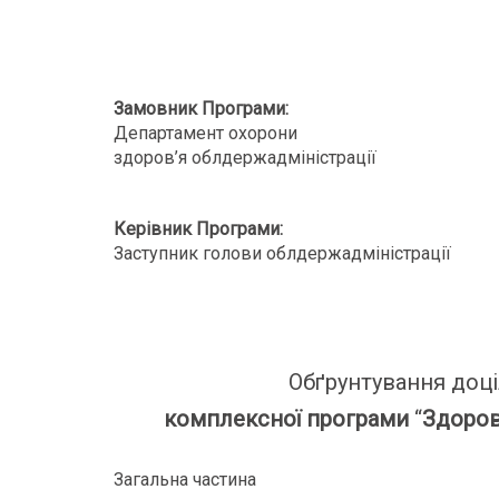
Замовник Програми:
Департамент охорони
здоров’я облдержадмініс
Керівник Програми:
Заступник голови облдержадмі
Обґрунтування доці
комплексної програми
“
Здоров
Загальна частина