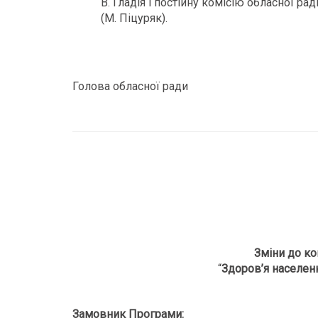
В. Гладія і постійну комісію обласної ра
(М. Піцуряк).
Голова обласної ради Ол
Зміни до ко
“
Здоров’я населен
Замовник Програми: