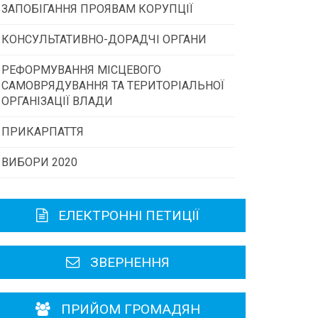
ЗАПОБІГАННЯ ПРОЯВАМ КОРУПЦІЇ
Конкурс інститутів громадянського
суспільства
КОНСУЛЬТАТИВНО-ДОРАДЧІ ОРГАНИ
РЕФОРМУВАННЯ МІСЦЕВОГО
Консультативна рада
Програми/конкурси МТД
САМОВРЯДУВАННЯ ТА ТЕРИТОРІАЛЬНОЇ
ОРГАНІЗАЦІЇ ВЛАДИ
Громадська рада
ПРИКАРПАТТЯ
ВИБОРИ 2020
Історична довідка
Карта області
ЕЛЕКТРОННІ ПЕТИЦІЇ
Районні, міські ради
ЗВЕРНЕННЯ
ПРИЙОМ ГРОМАДЯН