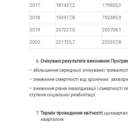
2017
181437,2
179920,3
2018
193917,8
192385,9
2019
207227,0
205709,1
2020
221725,7
220207,8
Очікувані результати виконання Програ
– збільшення середньої очікуваної тривалості
– зниження смертності від хронічних захворю
– зниження рівня інвалідизації і смертності п
ступеня соціальної реабілітації.
Термін проведення звітності:
щоквартальн
кварталом