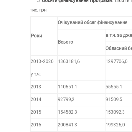
Обсяги фінансування Програми:
1363181,
тис. грн.
Очікуваний обсяг фінансування
в т.ч. за д
Роки
Всього
Обласний 
2013-2020
1363181,6
1297706,0
у т.ч.:
2013
110651,1
55555,1
2014
92799,2
91509,5
2015
154582,3
153092,3
2016
200841,3
199326,0