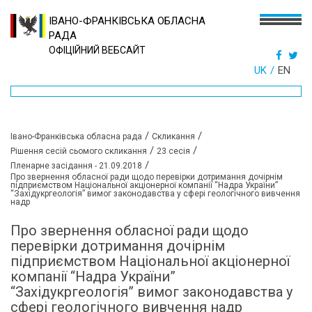
ІВАНО-ФРАНКІВСЬКА ОБЛАСНА
РАДА
ОФІЦІЙНИЙ ВЕБСАЙТ
UK
EN
/
/
Івано-Франківська обласна рада
Скликання
/
/
Рішення сесій сьомого скликання
23 сесія
/
Пленарне засідання - 21.09.2018
Про звернення обласної ради щодо перевірки дотримання дочірнім
підприємством Національної акціонерної компанії “Надра України”
“Західукргеологія” вимог законодавства у сфері геологічного вивчення
надр
Про звернення обласної ради щодо
перевірки дотримання дочірнім
підприємством Національної акціонерної
компанії “Надра України”
“Західукргеологія” вимог законодавства у
сфері геологічного вивчення надр