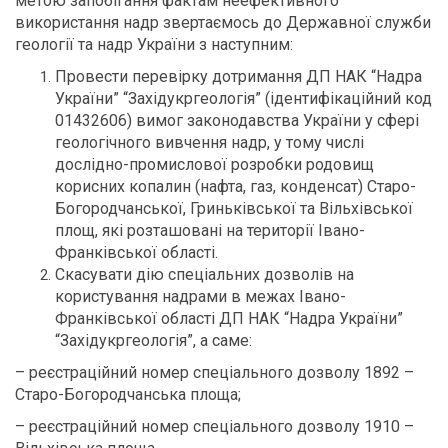
метою запобігання фактам неефективного
використання надр звертаємось до Державної служби
геології та надр України з наступним:
Провести перевірку дотримання ДП НАК “Надра
України” “Західукргеологія” (ідентифікаційний код
01432606) вимог законодавства України у сфері
геологічного вивчення надр, у тому числі
дослідно-промислової розробки родовищ
корисних копалин (нафта, газ, конденсат) Старо-
Богородчанської, Гриньківської та Вільхівської
площ, які розташовані на території Івано-
Франківської області.
Скасувати дію спеціальних дозволів на
користування надрами в межах Івано-
Франківської області ДП НАК “Надра України”
“Західукргеологія”, а саме:
– реєстраційний номер спеціального дозволу 1892 –
Старо-Богородчанська площа;
– реєстраційний номер спеціального дозволу 1910 –