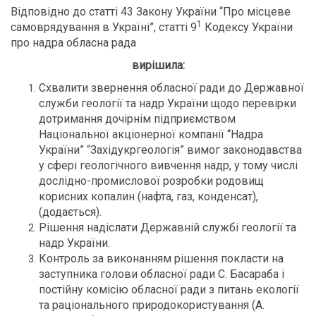
Відповідно до статті 43 Закону України “Про місцеве
1
самоврядування в Україні”, статті 9
Кодексу України
про надра обласна рада
вирішила:
Схвалити звернення обласної ради до Державної
служби геології та надр України щодо перевірки
дотримання дочірнім підприємством
Національної акціонерної компанії “Надра
України” “Західукргеологія” вимог законодавства
у сфері геологічного вивчення надр, у тому числі
дослідно-промислової розробки родовищ
корисних копалин (нафта, газ, конденсат),
(додається).
Рішення надіслати Державній службі геології та
надр України.
Контроль за виконанням рішення покласти на
заступника голови обласної ради С. Басараба і
постійну комісію обласної ради з питань екології
та раціонального природокористування (А.