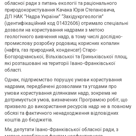
обласної ради з питань екології та раціонального
природокористування Качака Юрія Степановича,
ДП НАК “Надра України” “Західукргеологія”
(ідентифікаційний код 01432606) отримало спеціальні
дозволи на користування надрами з метою
геологічного вивчення надр, в тому числі дослідно-
промислову розробку родовищ корисних копалин
(нафта, газ природний, конденсат) Старо-
Богородчанської, Вільхівської та Гриньківської площ,
які розташовані на території Івано-Франківської
області.
Однак, підприємство порушує умови користування
надрами, передбачені дозволами та угодами про
умови користування ділянками надр, зокрема не
дотримується умов, визначених Програмою робіт, що
призвело до використання ресурсів надр не в повному
обсязі та фактичного ненадходження відповідних
коштів до бюджетів.
Ми, депутати Івано-Франківської обласної ради, з