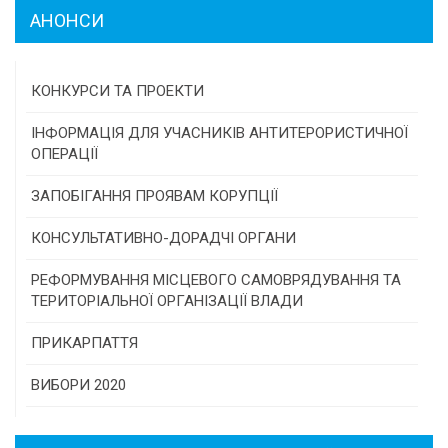
АНОНСИ
КОНКУРСИ ТА ПРОЕКТИ
Конкурс проектів та програм місцевого
ІНФОРМАЦІЯ ДЛЯ УЧАСНИКІВ АНТИТЕРОРИСТИЧНОЇ
самоврядування
ОПЕРАЦІЇ
Конкурс інститутів громадянського суспільства
ЗАПОБІГАННЯ ПРОЯВАМ КОРУПЦІЇ
Програми/конкурси МТД
КОНСУЛЬТАТИВНО-ДОРАДЧІ ОРГАНИ
Консультативна рада
РЕФОРМУВАННЯ МІСЦЕВОГО САМОВРЯДУВАННЯ ТА
ТЕРИТОРІАЛЬНОЇ ОРГАНІЗАЦІЇ ВЛАДИ
Громадська рада
ПРИКАРПАТТЯ
Історична довідка
ВИБОРИ 2020
Карта області