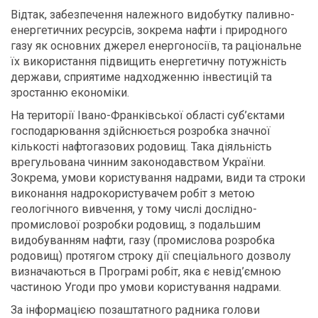
Відтак, забезпечення належного видобутку паливно-
енергетичних ресурсів, зокрема нафти і природного
газу як основних джерел енергоносіїв, та раціональне
їх використання підвищить енергетичну потужність
держави, сприятиме надходженню інвестицій та
зростанню економіки.
На території Івано-Франківської області суб’єктами
господарювання здійснюється розробка значної
кількості нафтогазових родовищ. Така діяльність
врегульована чинним законодавством України.
Зокрема, умови користування надрами, види та строки
виконання надрокористувачем робіт з метою
геологічного вивчення, у тому числі дослідно-
промислової розробки родовищ, з подальшим
видобуванням нафти, газу (промислова розробка
родовищ) протягом строку дії спеціального дозволу
визначаються в Програмі робіт, яка є невід’ємною
частиною Угоди про умови користування надрами.
За інформацією позаштатного радника голови