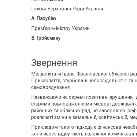
Голові Верховної Ради України
А. Парубію
Прем’єр-міністру України
В. Гройсману
Звернення
Ми, депутати Івано-Франківської обласної ра
Прикарпаття, стурбовані непослідовністю т
самоврядування.
Незважаючи на окремі позитивні зрушення, д
старими повноваженнями місцеві державні ад
районних та обласних рад, не завершено ре
розпочаті зміни в земельній, освітянській, ме
Прикладом такого підходу є фінансова незабе
коли через відсутність належної комунікації