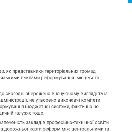
ди, як представники територіальних громад
а низькими темпами реформування місцевого
о сьогодні збережено в існуючому вигляді та із
міністрації, не утворено виконавчі комітети
формування бюджетної системи, фактично не
дичній галузях тощо.
зпеченість закладів професійно-технічної освіти,
 та дорожньої карти реформ між центральними та