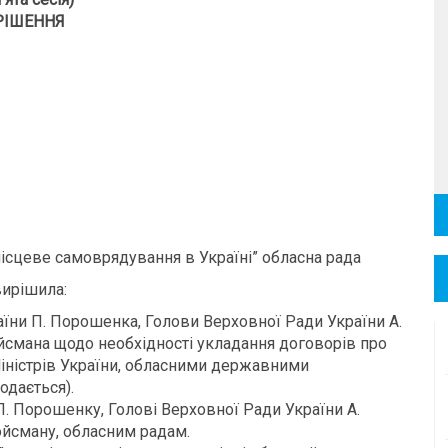
РІШЕННЯ
місцеве самоврядування в Україні” обласна рада
ирішила:
їни П. Порошенка, Голови Верховної Ради України А.
ройсмана щодо необхідності укладання договорів про
іністрів України, обласними державними
одається).
. Порошенку, Голові Верховної Ради України А.
ройсману, обласним радам.