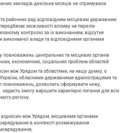
ених закладів декілька місяців не отримували
 та районних рад відповідним місцевим державним
 передбачає можливості впливу на перелік
ханізму контролю за їх виконанням, відсутня
и виконавчої влади та відповідними органами
ілу повноважень центральних та місцевих органів
них, економічних, соціальних проблем областей.
н між Урядом та областями, на нашу думку, є
 України, обласними державними адміністраціями та
іл повноважень, дозволить сформувати нову,
, надасть змогу вирішити характерні питання для всіх
мого регіону.
х відносин між Урядом, місцевими органами
моврядування в контексті розмежування
моврядування;