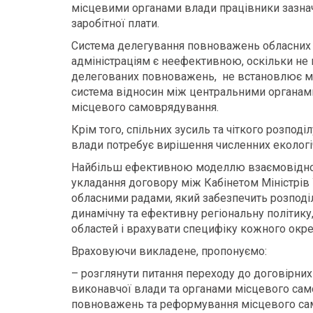
місцевими органами влади працівники зазнач
заробітної плати.
Система делегування повноважень обласних
адміністраціям є неефективною, оскільки не
делегованих повноважень, не встановлює ме
система відносин між центральними органам
місцевого самоврядування.
Крім того, спільних зусиль та чіткого розпод
влади потребує вирішення численних екологіч
Найбільш ефективною моделлю взаємовідноси
укладання договору між Кабінетом Міністрів
обласними радами, який забезпечить розпод
динамічну та ефективну регіональну політику
областей і врахувати специфіку кожного окре
Враховуючи викладене, пропонуємо:
– розглянути питання переходу до договірни
виконавчої влади та органами місцевого са
повноважень та реформування місцевого са