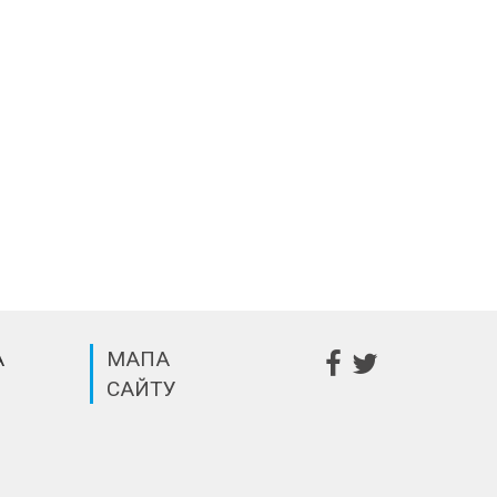
А
МАПА
САЙТУ
m