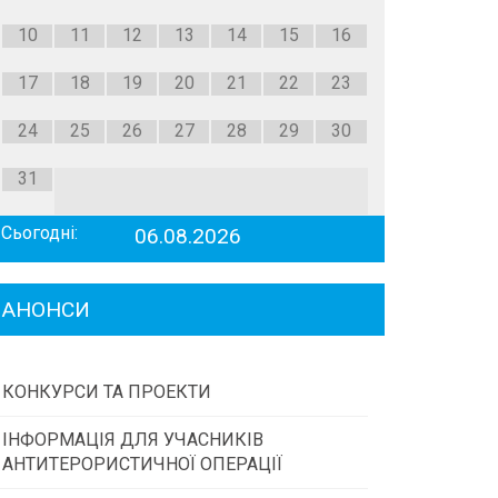
10
11
12
13
14
15
16
17
18
19
20
21
22
23
24
25
26
27
28
29
30
31
Сьогодні:
06.08.2026
АНОНСИ
КОНКУРСИ ТА ПРОЕКТИ
ІНФОРМАЦІЯ ДЛЯ УЧАСНИКІВ
Конкурс проектів та програм місцевого
АНТИТЕРОРИСТИЧНОЇ ОПЕРАЦІЇ
самоврядування