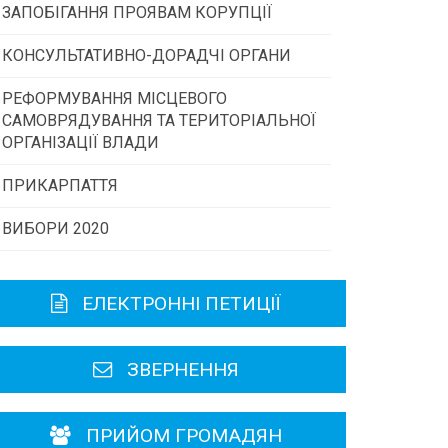
ЗАПОБІГАННЯ ПРОЯВАМ КОРУПЦІЇ
Конкурс інститутів громадянського
суспільства
КОНСУЛЬТАТИВНО-ДОРАДЧІ ОРГАНИ
РЕФОРМУВАННЯ МІСЦЕВОГО
Консультативна рада
Програми/конкурси МТД
САМОВРЯДУВАННЯ ТА ТЕРИТОРІАЛЬНОЇ
ОРГАНІЗАЦІЇ ВЛАДИ
Громадська рада
ПРИКАРПАТТЯ
ВИБОРИ 2020
Історична довідка
Карта області
ЕЛЕКТРОННІ ПЕТИЦІЇ
Районні, міські ради
ЗВЕРНЕННЯ
ПРИЙОМ ГРОМАДЯН