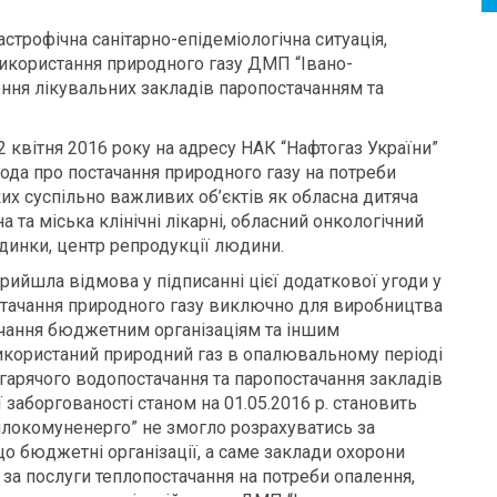
астрофічна санітарно-епідеміологічна ситуація,
а використання природного газу ДМП “Івано-
ня лікувальних закладів паропостачанням та
квітня 2016 року на адресу НАК “Нафтогаз України”
ода про постачання природного газу на потреби
их суспільно важливих об’єктів як обласна дитяча
на та міська клінічні лікарні, обласний онкологічний
динки, центр репродукції людини.
прийшла відмова у підписанні цієї додаткової угоди у
остачання природного газу виключно для виробництва
тачання бюджетним організаціям та іншим
икористаний природний газ в опалювальному періоді
 гарячого водопостачання та паропостачання закладів
ї заборгованості станом на 01.05.2016 р. становить
плокомуненерго” не змогло розрахуватись за
що бюджетні організації, а саме заклади охорони
 за послуги теплопостачання на потреби опалення,