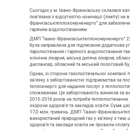
Сьогодні у м. Івано-Франківську склалася кат
пов’язана з відсутністю номінації (ліміту) н
Франківськтеплокомуненерго” для забезпечен
гарячим водопостачанням.
ДМП “Івано-Франківськтеплокомуненерго” 22 
була направлена для підписання додаткова уг
паропостачання і гарячого водопостачання так
клінічна лікарня, міська дитяча лікарня, облас
диспансер, обласний та міський пологовий бу
Однак, зі сторони газопостачальної компанії 
зв’язку з заборгованістю підприємства за п
теплоенергії для надання послуг з теплопос
споживачам. Ця заборгованість виникла за в
2015-2016 років на потреби теплопостачання,
охорони здоров’я та закладів освіти. Сума ціє
17,0 млн. гривень. ДМП “Івано-Франківськте
використаний природний газ у зв’язку з тим, 
здоров’я та заклади освіти не провели оплату