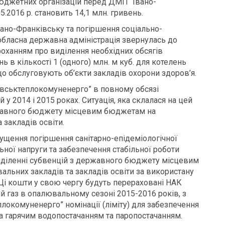
бюджетних організацій перед ДМП “Івано-
.2016 р. становить 14,1 млн. гривень.
вано-Франківську та погіршення соціально-
 обласна державна адміністрація звернулась до
роханням про виділення необхідних обсягів
ь в кількості 1 (одного) млн. м куб. для котелень
 обслуговують об’єкти закладів охорони здоров’я.
івськтеплокомуненерго” в повному обсязі
у 2014 і 2015 роках. Ситуація, яка склалася на цей
ержавного бюджету місцевим бюджетам на
 закладів освіти.
щення погіршення санітарно-епідеміологічної
льної напруги та забезпечення стабільної роботи
виділенні субвенцій з державного бюджету місцевим
льних закладів та закладів освіти за використану
. Ці кошти у свою чергу будуть перераховані НАК
й газ в опалювальному сезоні 2015-2016 років, з
окомуненерго” номінації (ліміту) для забезпечення
ка гарячим водопостачанням та паропостачанням.