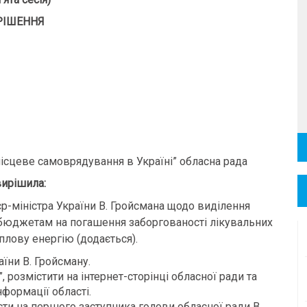
РІШЕННЯ
місцеве самоврядування в Україні” обласна рада
ирішила:
р-міністра України В. Гройсмана щодо виділення
бюджетам на погашення заборгованості лікувальних
еплову енергію (додається).
їни В. Гройсману.
, розмістити на інтернет-сторінці обласної ради та
формації області.
ти на першого заступника голови обласної ради В.