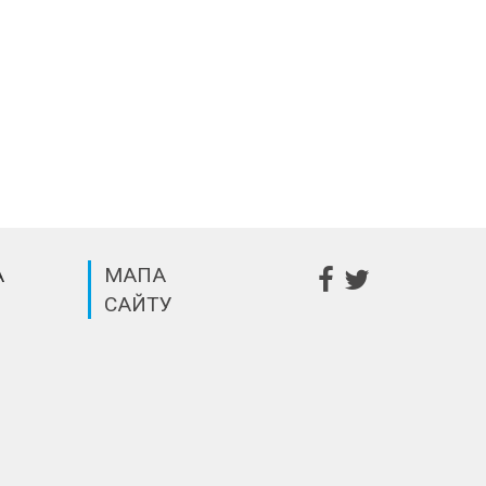
А
МАПА
САЙТУ
m