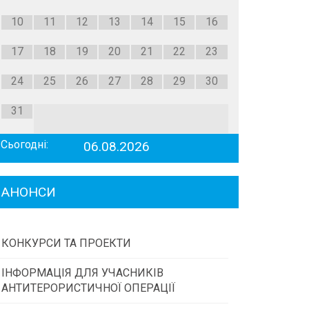
10
11
12
13
14
15
16
17
18
19
20
21
22
23
24
25
26
27
28
29
30
31
Сьогодні:
06.08.2026
АНОНСИ
КОНКУРСИ ТА ПРОЕКТИ
ІНФОРМАЦІЯ ДЛЯ УЧАСНИКІВ
Конкурс проектів та програм місцевого
АНТИТЕРОРИСТИЧНОЇ ОПЕРАЦІЇ
самоврядування