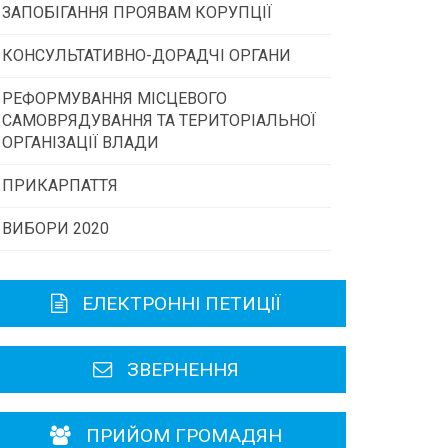
ЗАПОБІГАННЯ ПРОЯВАМ КОРУПЦІЇ
Конкурс інститутів громадянського
суспільства
КОНСУЛЬТАТИВНО-ДОРАДЧІ ОРГАНИ
РЕФОРМУВАННЯ МІСЦЕВОГО
Консультативна рада
Програми/конкурси МТД
САМОВРЯДУВАННЯ ТА ТЕРИТОРІАЛЬНОЇ
ОРГАНІЗАЦІЇ ВЛАДИ
Громадська рада
ПРИКАРПАТТЯ
ВИБОРИ 2020
Історична довідка
Карта області
ЕЛЕКТРОННІ ПЕТИЦІЇ
Районні, міські ради
ЗВЕРНЕННЯ
ПРИЙОМ ГРОМАДЯН