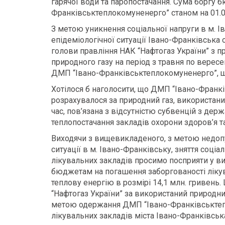
гарячої води та паропостачання. Сума боргу 
Франківськтеплокомуненерго” станом на 01.05
З метою уникнення соціальної напруги в м. І
епідеміологічної ситуації Івано-Франківська
голови правління НАК “Нафтогаз України” з п
природного газу на період з травня по вересен
ДМП “Івано-Франківськтеплокомуненерго”, що
Хотілося б наголосити, що ДМП “Івано-Франк
розрахувалося за природний газ, використаний 
час, пов’язана з відсутністю субвенцій з д
теплопостачання закладів охорони здоров’я та
Виходячи з вищевикладеного, з метою недопу
ситуації в м. Івано-Франківську, зняття соціа
лікувальних закладів просимо посприяти у 
бюджетам на погашення заборгованості лікува
теплову енергію в розмірі 14,1 млн. гривень
“Нафтогаз України” за використаний природни
метою одержання ДМП “Івано-Франківськтепл
лікувальних закладів міста Івано-Франківсь